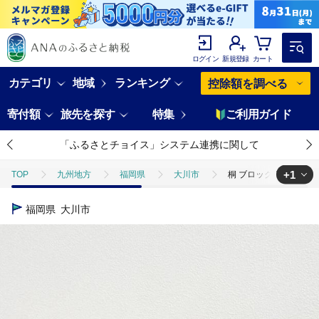
ログイン
新規登録
カート
カテゴリ
地域
ランキング
控除額を調べる
寄付額
旅先を探す
特集
ご利用ガイド
「ふるさとチョイス」システム連携に関して
+1
TOP
九州地方
福岡県
大川市
桐 ブロック 高さ約15c
TOP
日用品・雑貨
家具
桐 ブロック 高さ約15cm 1個 ナ
福岡県
大川市