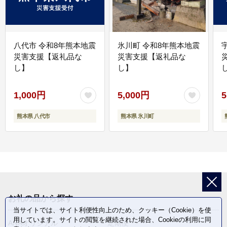
八代市 令和8年熊本地震
氷川町 令和8年熊本地震
災害支援【返礼品な
災害支援【返礼品な
し】
し】
し
1,000円
5,000円
5
熊本県 八代市
熊本県 氷川町
お礼の品から探す
当サイトでは、サイト利便性向上のため、クッキー（Cookie）を使
用しています。サイトの閲覧を継続された場合、Cookieの利用に同
ANAオリジナル
定期便