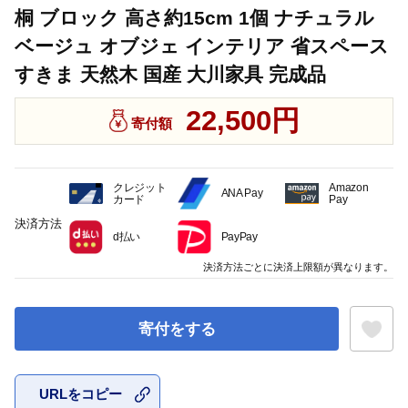
桐 ブロック 高さ約15cm 1個 ナチュラル
ベージュ オブジェ インテリア 省スペース
すきま 天然木 国産 大川家具 完成品
22,500円
寄付額
クレジット
Amazon
ANA Pay
カード
Pay
決済方法
d払い
PayPay
決済方法ごとに決済上限額が異なります。
寄付をする
URLをコピー
お気に入