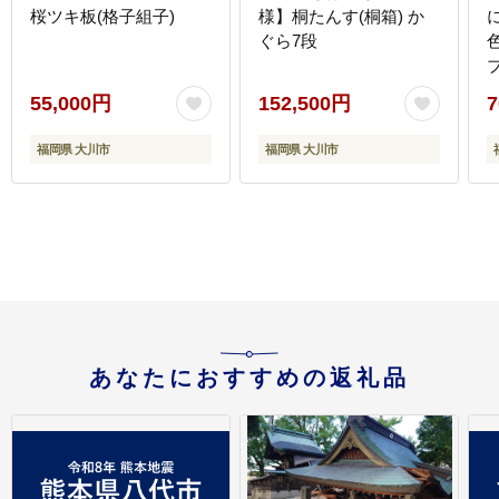
桜ツキ板(格子組子)
様】桐たんす(桐箱) か
ぐら7段
55,000円
152,500円
7
幅
福岡県 大川市
福岡県 大川市
あなたにおすすめの返礼品