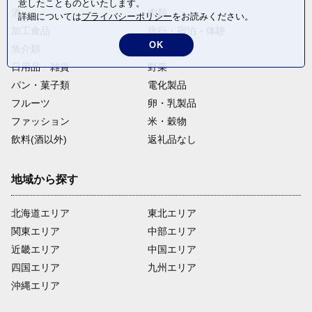
意したことものといたします。
酒
肉類
詳細については
プライバシーポリシー
をお読みください。
加工食品
旅行・宿泊・体験
OK
魚介類
麺類
日用品・雑貨
野菜
パン・菓子類
電化製品
フルーツ
卵・乳製品
ファッション
米・穀物
飲料(酒以外)
返礼品なし
地域から探す
北海道エリア
東北エリア
関東エリア
中部エリア
近畿エリア
中国エリア
四国エリア
九州エリア
沖縄エリア