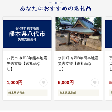
あなたにおすすめの返礼品
八代市 令和8年熊本地震
氷川町 令和8年熊本地震
災害支援【返礼品な
災害支援【返礼品な
し】
し】
し
1,000円
5,000円
5
熊本県 八代市
熊本県 氷川町