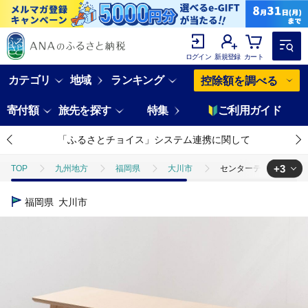
ログイン
新規登録
カート
カテゴリ
地域
ランキング
控除額を調べる
寄付額
旅先を探す
特集
ご利用ガイド
「ふるさとチョイス」システム連携に関して
+3
TOP
九州地方
福岡県
大川市
センターテーブル ブレッ
TOP
日用品・雑貨
家具
センターテーブル ブレッド オーク 1
福岡県
大川市
TOP
日用品・雑貨
インテリア雑貨
センターテーブル ブレッド
TOP
日用品・雑貨
伝統工芸品
センターテーブル ブレッド オ