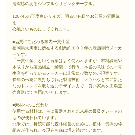
清潔感のあるシンプルなリビングテーブル。
120×45の丁度良いサイズ。明るい色目でお部屋の雰囲気
を
心地よいものにしてくれます。
■品質にこだわる国内一貫生産
福岡県大川市に所在する創業約１００年の老舗専門メーカ
ーです。
「一貫生産」という言葉はよく使われますが、材料調達や
木取りから製品組立・縫製まで行う、本当の意味での一貫
生産を行っているメーカーは非常に少数なのが現実です。
長年の伝統に裏打ちされた製造技術・ノウハウと常に新た
なのトレンドを取り込むデザイン力で、良い家具を工場直
売直送にてお届けいたします。
■素材へのこだわり
使用する材料は、主に厳選された北米産の最級グレードの
ものが使われています。
北米では、持続可能な森林経営のために、植林・伐採の枠
組みが作られ、今現在も森は増え続けています。