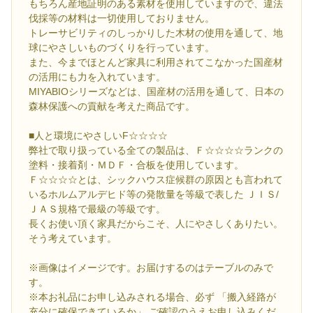
もちろん産地証明のある素材を使用していますので、違法
伐採等の材料は一切使用しておりません。
トレーサビリティのしっかりした木材の使用を通して、地
球にやさしいものづくりを行っています。
また、今までほとんど家具に利用されてこなかった国産材
の活用にも力を入れています。
MIYABIOシリーズなどは、国産材の活用を通して、日本の
森林保護への貢献を考えた商品です。
■人と環境にやさしいF☆☆☆☆
弊社で取り扱っている全ての製品は、Ｆ☆☆☆☆ランクの
塗料・接着剤・ＭＤＦ・合板を使用しています。
Ｆ☆☆☆☆とは、シックハウス症候群の原因とも言われて
いるホルムアルデヒド等の発散量を等級で表した ＪＩＳ/
ＪＡＳ規格で最級の等級です。
長くお使い頂く家具だからこそ、人にやさしくありたい。
そう考えています。
※画像はイメージです。お届けするのはテーブルのみで
す。
※本お礼品にお申し込みされる場合、必ず 「搬入経路が
充分に確保できているか」 ご確認のうえお申し込みくだ