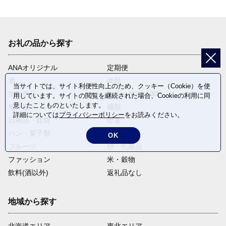
お礼の品から探す
ANAオリジナル
定期便
酒
肉類
当サイトでは、サイト利便性向上のため、クッキー（Cookie）を使
加工食品
旅行・宿泊・体験
用しています。サイトの閲覧を継続された場合、Cookieの利用に同
意したことものといたします。
魚介類
麺類
詳細については
プライバシーポリシー
をお読みください。
日用品・雑貨
野菜
パン・菓子類
電化製品
OK
フルーツ
卵・乳製品
ファッション
米・穀物
飲料(酒以外)
返礼品なし
地域から探す