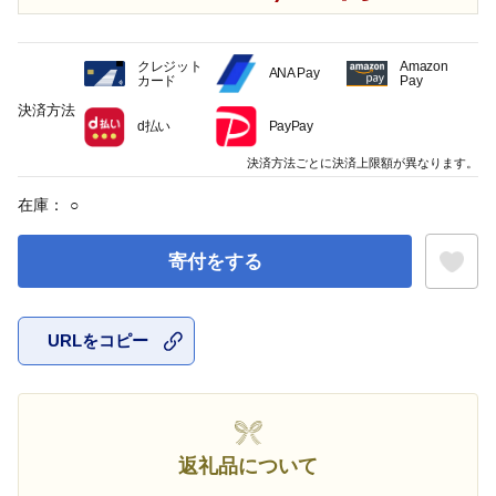
クレジット
Amazon
ANA Pay
カード
Pay
決済方法
d払い
PayPay
決済方法ごとに決済上限額が異なります。
在庫：
○
寄付をする
URLをコピー
お気に入
返礼品について