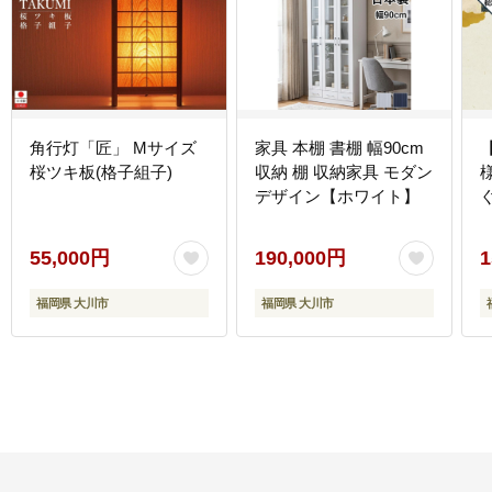
角行灯「匠」 Mサイズ
家具 本棚 書棚 幅90cm
桜ツキ板(格子組子)
収納 棚 収納家具 モダン
デザイン【ホワイト】
55,000円
190,000円
1
福岡県 大川市
福岡県 大川市