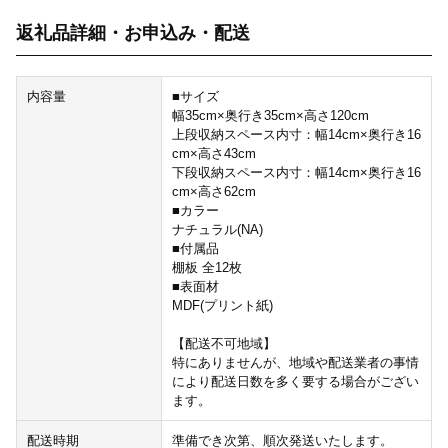
返礼品詳細・お申込み・配送
内容量
■サイズ
幅35cm×奥行き35cm×高さ120cm
上段収納スペース内寸：幅14cm×奥行き16
cm×高さ43cm
下段収納スペース内寸：幅14cm×奥行き16
cm×高さ62cm
■カラー
ナチュラル(NA)
■付属品
棚板 全12枚
■表面材
MDF(プリント紙)
【配送不可地域】
特にありませんが、地域や配送業者の事情
により配送日数を多く要する場合がござい
ます。
配送時期
準備でき次第、順次発送いたします。