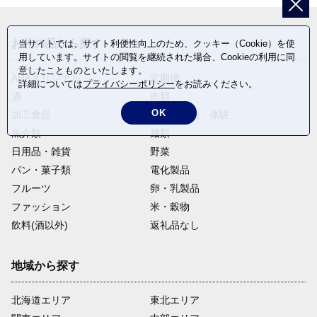
お礼の品から探す
当サイトでは、サイト利便性向上のため、クッキー（Cookie）を使
用しています。サイトの閲覧を継続された場合、Cookieの利用に同
意したことものといたします。
ANAオリジナル
定期便
詳細については
プライバシーポリシー
をお読みください。
酒
肉類
OK
加工食品
旅行・宿泊・体験
魚介類
麺類
日用品・雑貨
野菜
パン・菓子類
電化製品
フルーツ
卵・乳製品
ファッション
米・穀物
飲料(酒以外)
返礼品なし
地域から探す
北海道エリア
東北エリア