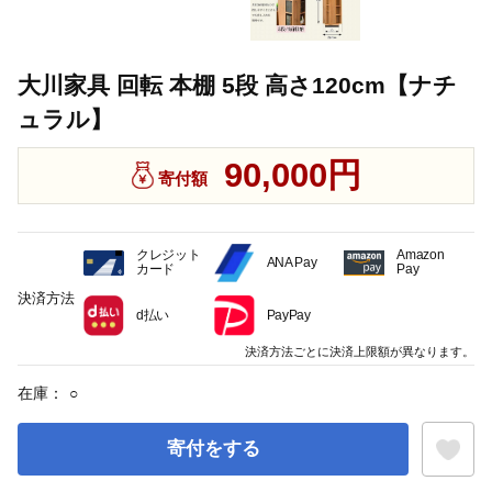
大川家具 回転 本棚 5段 高さ120cm【ナチ
ュラル】
90,000円
寄付額
クレジット
Amazon
ANA Pay
カード
Pay
決済方法
d払い
PayPay
決済方法ごとに決済上限額が異なります。
在庫：
○
寄付をする