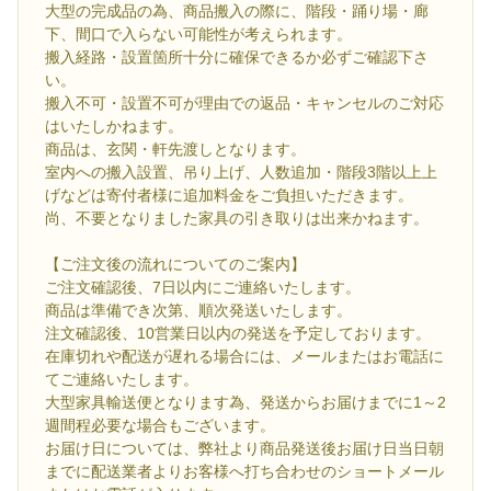
大型の完成品の為、商品搬入の際に、階段・踊り場・廊
下、間口で入らない可能性が考えられます。
搬入経路・設置箇所十分に確保できるか必ずご確認下さ
い。
搬入不可・設置不可が理由での返品・キャンセルのご対応
はいたしかねます。
商品は、玄関・軒先渡しとなります。
室内への搬入設置、吊り上げ、人数追加・階段3階以上上
げなどは寄付者様に追加料金をご負担いただきます。
尚、不要となりました家具の引き取りは出来かねます。
【ご注文後の流れについてのご案内】
ご注文確認後、7日以内にご連絡いたします。
商品は準備でき次第、順次発送いたします。
注文確認後、10営業日以内の発送を予定しております。
在庫切れや配送が遅れる場合には、メールまたはお電話に
てご連絡いたします。
大型家具輸送便となります為、発送からお届けまでに1～2
週間程必要な場合もございます。
お届け日については、弊社より商品発送後お届け日当日朝
までに配送業者よりお客様へ打ち合わせのショートメール