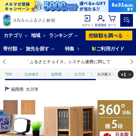
ログイン
新規登録
カート
カテゴリ
地域
ランキング
控除額を調べる
寄付額
旅先を探す
特集
ご利用ガイド
「ふるさとチョイス」システム連携に関して
+1
TOP
九州地方
福岡県
大川市
大川家具 回転 本棚 5段
TOP
日用品・雑貨
家具
大川家具 回転 本棚 5段 高さ120
福岡県
大川市