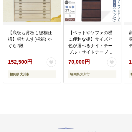
【底板も背板も総桐仕
【ベットやソファの横
様】桐たんす(桐箱) か
に便利な棚】サイズと
ぐら7段
色が選べるナイトテー
ブル・サイドテーブル
（エッセ）(ブラウン・
152,500円
70,000円
1
幅37.5cm)
福岡県 大川市
福岡県 大川市