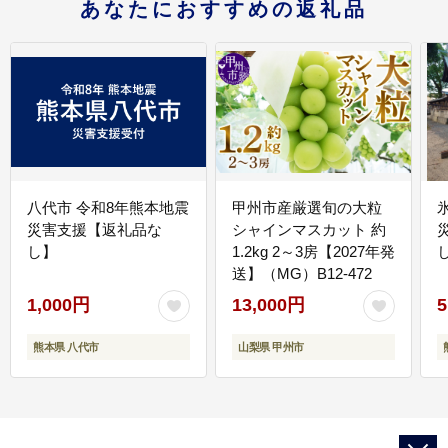
あなたにおすすめの返礼品
八代市 令和8年熊本地震
甲州市産厳選旬の大粒
災害支援【返礼品な
シャインマスカット 約
し】
1.2kg 2～3房【2027年発
送】（MG）B12-472
1,000円
13,000円
5
熊本県 八代市
山梨県 甲州市