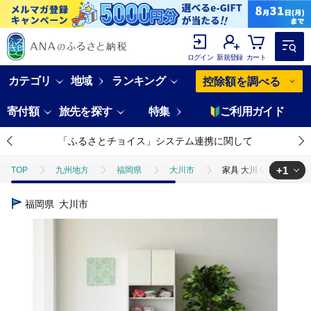
ログイン
新規登録
カート
カテゴリ
地域
ランキング
控除額を調べる
寄付額
旅先を探す
特集
ご利用ガイド
「ふるさとチョイス」システム連携に関して
+1
TOP
九州地方
福岡県
大川市
家具 大川 収納 タオル
TOP
日用品・雑貨
家具
家具 大川 収納 タオル ランドリー収
福岡県
大川市