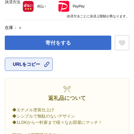
決済方法
d払い
PayPay
決済方法ごとに決済上限額が異なります。
在庫：
○
寄付をする
URLをコピー
お気に入
返礼品について
◆エナメル塗装仕上げ
◆シンプルで無駄のないデザイン
◆1LDKから一軒家まで様々なお部屋にマッチ！