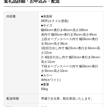
返礼品詳細・お申込み・配送
内容量
■表面材
MDF(エナメル塗装)
■サイズ
幅60cm×奥行き40cm×高さ180cm
扉内寸:幅55cm×奥行き35cm×高さ40cm
上段オープンスペース内寸:幅56cm×奥行
き35cm×高さ38cm
1段目引出し内寸:幅23cm×奥行き34cm×高
さ12cm
2~4段目引出し内寸:幅53cm×奥行き34cm×
高さ12cm
下段オープンスペース内寸:幅56cm×奥行
き35cm×高さ10cm
■カラー
WH(ホワイト)
■重量
60kg
配送時期
準備でき次第、順次発送いたします。