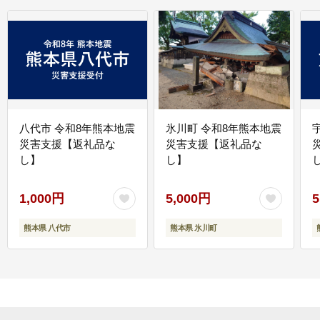
八代市 令和8年熊本地震
氷川町 令和8年熊本地震
災害支援【返礼品な
災害支援【返礼品な
し】
し】
し
1,000円
5,000円
5
熊本県 八代市
熊本県 氷川町