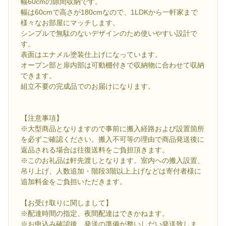
幅60cmの隙間収納です。
幅は60cmで高さが180cmなので、1LDKから一軒家まで
様々なお部屋にマッチします。
シンプルで無駄のないデザインのため使いやすい設計で
す。
表面はエナメル塗装仕上げになっています。
オープン部と扉内部は可動棚付きで収納物に合わせて収納
できます。
組立不要の完成品でのお届けになります。
【注意事項】
※大型商品となりますので事前に搬入経路および設置箇所
を必ずご確認ください。搬入不可等の理由で商品発送後に
返品される場合は往復送料をご負担頂きます。
※このお礼品は軒先渡しとなります。室内への搬入設置、
吊り上げ、人数追加・階段3階以上上げなどは寄付者様に
追加料金をご負担いただきます。
【お受け取りに関しまして】
※配達時間の指定、夜間配達はできかねます。
※お申込み確認後、発送の準備が整いしだい発送致しま