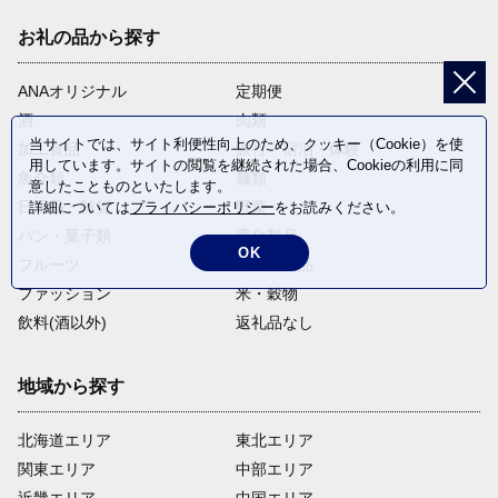
お礼の品から探す
ANAオリジナル
定期便
酒
肉類
当サイトでは、サイト利便性向上のため、クッキー（Cookie）を使
加工食品
旅行・宿泊・体験
用しています。サイトの閲覧を継続された場合、Cookieの利用に同
魚介類
麺類
意したことものといたします。
日用品・雑貨
野菜
詳細については
プライバシーポリシー
をお読みください。
パン・菓子類
電化製品
OK
フルーツ
卵・乳製品
ファッション
米・穀物
飲料(酒以外)
返礼品なし
地域から探す
北海道エリア
東北エリア
関東エリア
中部エリア