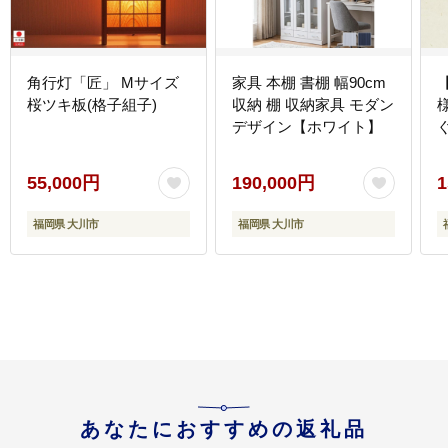
角行灯「匠」 Mサイズ
家具 本棚 書棚 幅90cm
桜ツキ板(格子組子)
収納 棚 収納家具 モダン
デザイン【ホワイト】
55,000円
190,000円
1
福岡県 大川市
福岡県 大川市
あなたにおすすめの返礼品