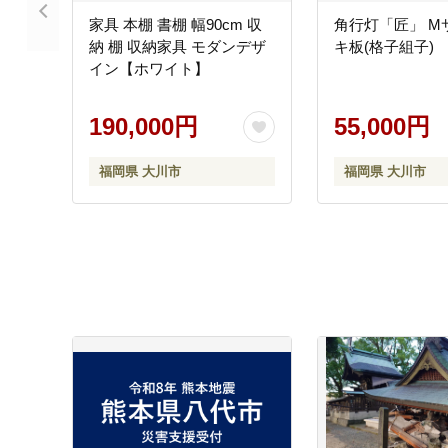
家具 本棚 書棚 幅90cm 収
角行灯「匠」 M
納 棚 収納家具 モダンデザ
キ板(格子組子)
イン【ホワイト】
190,000円
55,000円
福岡県 大川市
福岡県 大川市