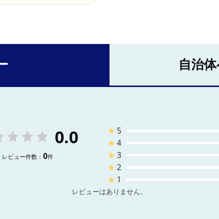
ー
自治体
★
5
0.0
★
4
★
3
0
レビュー件数：
件
★
2
★
1
レビューはありません。