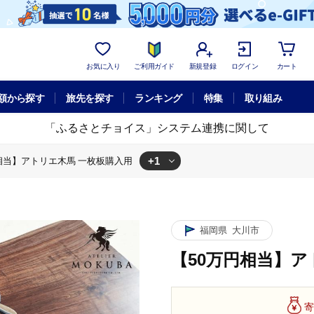
お気に入り
ご利用ガイド
新規登録
ログイン
カート
額から探す
旅先を探す
ランキング
特集
取り組み
「ふるさとチョイス」システム連携に関して
+1
相当】アトリエ木馬 一枚板購入用
リエ木馬 一枚板購入用
福岡県
大川市
【50万円相当】ア
寄