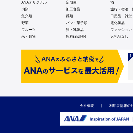
ANAオリジナル
定期便
酒
肉類
加工食品
旅行・宿泊・
魚介類
麺類
日用品・雑貨
野菜
パン・菓子類
電化製品
フルーツ
卵・乳製品
ファッション
米・穀物
飲料(酒以外)
返礼品なし
会社概要
利用者情報の