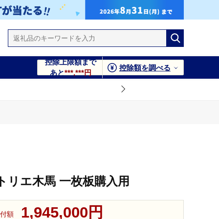
控除上限額まで
控除額を調べる
あと
***,***円
トリエ木馬 一枚板購入用
1,945,000円
付額