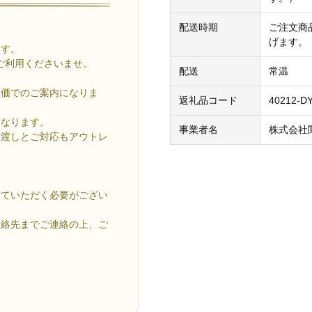
配送時期
ご注文商
げます。
ます。
をご利用くださいませ。
配送
常温
定価でのご案内になりま
返礼品コード
40212-D
となります。
事業者名
株式会社
状渡しとご対応もアウトレ
していただく必要がござい
連絡先までご連絡の上、ご