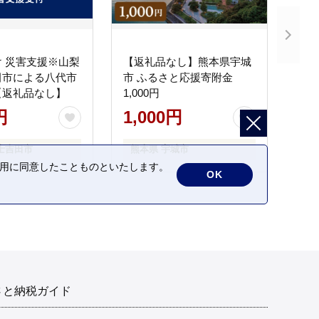
 災害支援※山梨
【返礼品なし】熊本県宇城
田市による八代市
市 ふるさと応援寄附金
【返礼品なし】
1,000円
円
1,000円
士吉田市
熊本県 宇城市
の利用に同意したことものといたします。
OK
さと納税ガイド