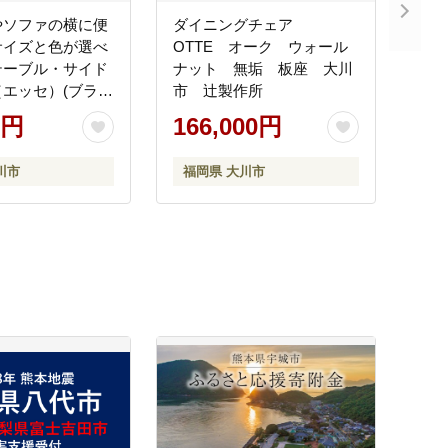
やソファの横に便
ダイニングチェア
サイズと色が選べ
OTTE オーク ウォール
テーブル・サイド
ナット 無垢 板座 大川
エッセ）(ブラウ
市 辻製作所
cm)
0円
166,000円
川市
福岡県 大川市