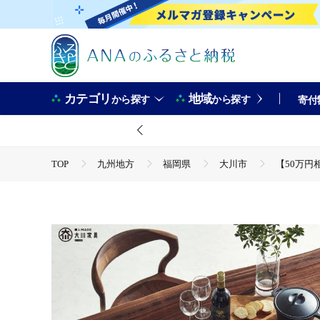
カテゴリ
地域
から探す
から探す
寄付
TOP
九州地方
福岡県
大川市
【50万円
TOP
日用品・雑貨
家具
【50万円相当】アト