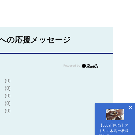
への応援メッセージ
(0)
(0)
(0)
(0)
(0)
【50万円相当】ア
トリエ木馬 一枚板