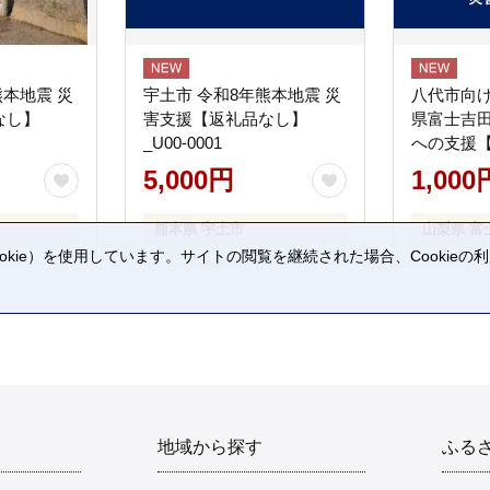
熊本地震 災
宇土市 令和8年熊本地震 災
八代市向け
なし】
害支援【返礼品なし】
県富士吉
_U00-0001
への支援
5,000円
1,000
熊本県 宇土市
山梨県 富
kie）を使用しています。サイトの閲覧を継続された場合、Cookie
。
地域から探す
ふる