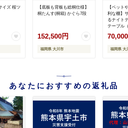
サイズ 桜ツ
【底板も背板も総桐仕様】
【ベット
桐たんす(桐箱) かぐら7段
利な棚】
るナイト
テーブル（
ン・幅37.5
152,500円
70,00
福岡県 大川市
福岡県 大
あなたにおすすめの返礼品