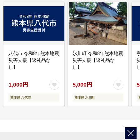
八代市 令和8年熊本地震
氷川町 令和8年熊本地震
災害支援【返礼品な
災害支援【返礼品な
し】
し】
し
1,000円
5,000円
5
熊本県 八代市
熊本県 氷川町