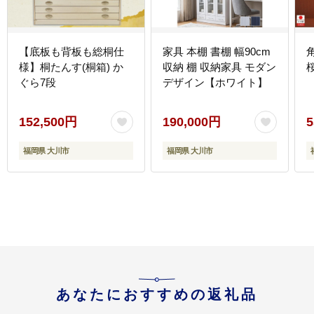
【底板も背板も総桐仕
家具 本棚 書棚 幅90cm
様】桐たんす(桐箱) か
収納 棚 収納家具 モダン
ぐら7段
デザイン【ホワイト】
152,500円
190,000円
5
福岡県 大川市
福岡県 大川市
あなたにおすすめの返礼品