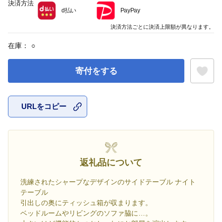
決済方法
d払い
PayPay
決済方法ごとに決済上限額が異なります。
在庫：
○
寄付をする
URLをコピー
お気に入
返礼品について
洗練されたシャープなデザインのサイドテーブル ナイト
テーブル
引出しの奥にティッシュ箱が収まります。
ベッドルームやリビングのソファ脇に…。