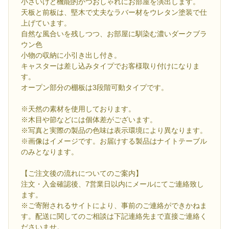
小さいけど機能的かつおしゃれにお部屋を演出します。
天板と前板は、堅木で丈夫なラバー材をウレタン塗装で仕
上げています。
自然な風合いを残しつつ、お部屋に馴染む濃いダークブラ
ウン色
小物の収納に小引き出し付き。
キャスターは差し込みタイプでお客様取り付けになりま
す。
オープン部分の棚板は3段階可動タイプです。
※天然の素材を使用しております。
※木目や節などには個体差がございます。
※写真と実際の製品の色味は表示環境により異なります。
※画像はイメージです。お届けする製品はナイトテーブル
のみとなります。
【ご注文後の流れについてのご案内】
注文・入金確認後、7営業日以内にメールにてご連絡致し
ます。
※ご寄附されるサイトにより、事前のご連絡ができかねま
す。配送に関してのご相談は下記連絡先まで直接ご連絡く
ださいませ。