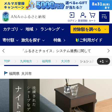
ログイン
新規登録
カート
カテゴリ
地域
ランキング
控除額を調べる
寄付額
旅先を探す
特集
ご利用ガイド
「ふるさとチョイス」システム連携に関して
+1
TOP
九州地方
福岡県
大川市
シュシュ2 DK 35H 
TOP
日用品・雑貨
家具
シュシュ2 DK 35H ナイトテーブ
福岡県
大川市