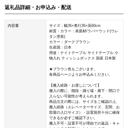
返礼品詳細・お申込み・配送
内容量
サイズ：幅35×奥行35×高60cm
材質・カラー：表面材/ラバーウッド(ウレ
タン塗装)
カラー：ダークブラウン
生産国：日本
用途：ナイトテーブル サイドテーブル 小
物入れ ティッシュボックス 国産 日本製
★ブラウン色もございます。
各商品ページよりお申込みください。
【搬入経路・お渡しについて】
搬入の際に、階段・踊り場・廊下・間口で
入らない可能性が考えられます。
商品注文の際には、サイズをご確認の上、
搬入経路（エレベーターサイズ、玄関、お
部屋の入口サイズ）・設置箇所十分に確保
できるか必ずご確認下さい。
搬入不可・設置不可が理由での返品・キャ