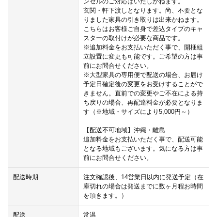
ンセルのご対応はいたしかねます。
玄関・軒下渡しとなります。尚、不要とな
りました家具の引き取りは出来かねます。
こちらはお客様ご自身で差込タイプのキャ
スターの取付けが必要な商品です。
※追加料金をお支払いただく事で、開梱組
立設置に変更も可能です。ご希望の方は事
前にお問合せください。
※大型家具の専用便で配送の場合、お届け
予定日確定後の変更をお受けすることがで
きません。直前での変更やご不在による持
ち戻りの場合、再配達料金が必要となりま
す（※地域・サイズにより5,000円～）
【配送不可地域】沖縄・離島
追加料金をお支払いただく事で、配送可能
となる地域もございます。気になる方は事
前にお問合せください。
配送時期
注文確認後、14営業日以内に発送予定（在
庫切れの場合は発送までに数ヶ月程お時間
を頂きます。）
配送
常温