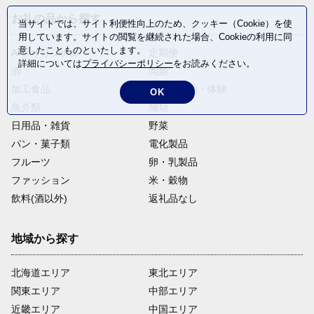
お礼の品から探す
当サイトでは、サイト利便性向上のため、クッキー（Cookie）を使
用しています。サイトの閲覧を継続された場合、Cookieの利用に同
意したことものといたします。
ANAオリジナル
定期便
詳細については
プライバシーポリシー
をお読みください。
酒
肉類
加工食品
旅行・宿泊・体験
OK
魚介類
麺類
日用品・雑貨
野菜
パン・菓子類
電化製品
フルーツ
卵・乳製品
ファッション
米・穀物
飲料(酒以外)
返礼品なし
地域から探す
北海道エリア
東北エリア
関東エリア
中部エリア
近畿エリア
中国エリア