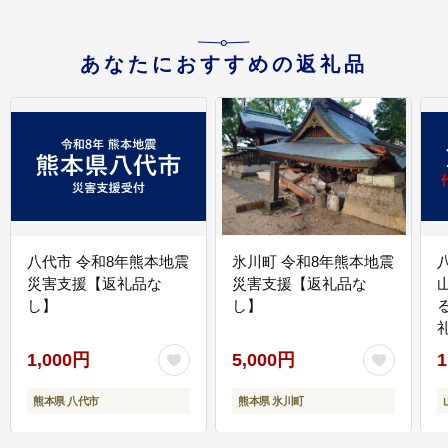
あなたにおすすめの返礼品
八代市 令和8年熊本地震
氷川町 令和8年熊本地震
災害支援【返礼品な
災害支援【返礼品な
し】
し】
1,000円
5,000円
1
熊本県 八代市
熊本県 氷川町