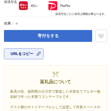
決済方法
d払い
PayPay
決済方法ごとに決済上限額が異なります。
在庫：
○
寄付をする
URLをコピー
お気に入
返礼品について
家具の街、福岡県の大川市で製造した木部全てアルダー無
垢材で作った木製ワゴンテーブルです。
デスク横のサイドテーブルとして設置して作業スペースや