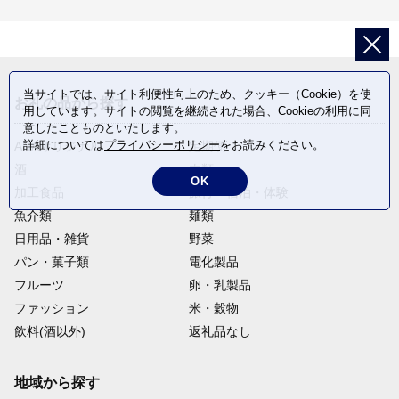
当サイトでは、サイト利便性向上のため、クッキー（Cookie）を使
お礼の品から探す
用しています。サイトの閲覧を継続された場合、Cookieの利用に同
意したことものといたします。
詳細については
プライバシーポリシー
をお読みください。
ANAオリジナル
定期便
酒
肉類
OK
加工食品
旅行・宿泊・体験
魚介類
麺類
日用品・雑貨
野菜
パン・菓子類
電化製品
フルーツ
卵・乳製品
ファッション
米・穀物
飲料(酒以外)
返礼品なし
地域から探す