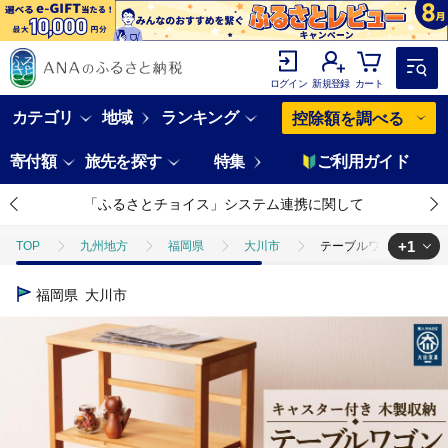
ログイン
新規登録
カート
カテゴリ
地域
ランキング
控除額を調べる
寄付額
旅先を探す
特集
ご利用ガイド
「ふるさとチョイス」システム連携に関して
+1
TOP
九州地方
福岡県
大川市
テーブルワゴン デスク
TOP
日用品・雑貨
家具
テーブルワゴン デスクワゴン キャ
福岡県
大川市