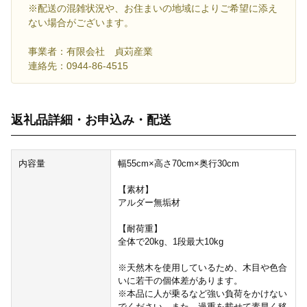
※配送の混雑状況や、お住まいの地域によりご希望に添え
ない場合がございます。
事業者：有限会社 貞苅産業
連絡先：0944-86-4515
返礼品詳細・お申込み・配送
内容量
幅55cm×高さ70cm×奥行30cm
【素材】
アルダー無垢材
【耐荷重】
全体で20kg、1段最大10kg
※天然木を使用しているため、木目や色合
いに若干の個体差があります。
※本品に人が乗るなど強い負荷をかけない
でください。また、過重を載せて素早く移