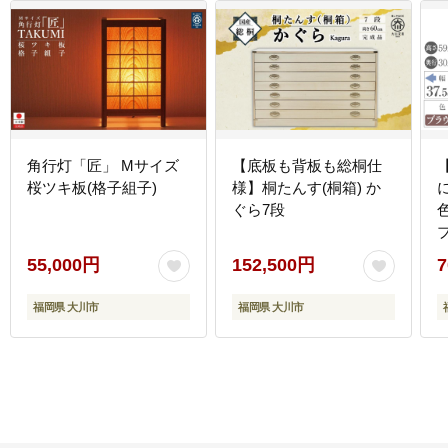
角行灯「匠」 Mサイズ
【底板も背板も総桐仕
桜ツキ板(格子組子)
様】桐たんす(桐箱) か
ぐら7段
55,000円
152,500円
7
幅
福岡県 大川市
福岡県 大川市