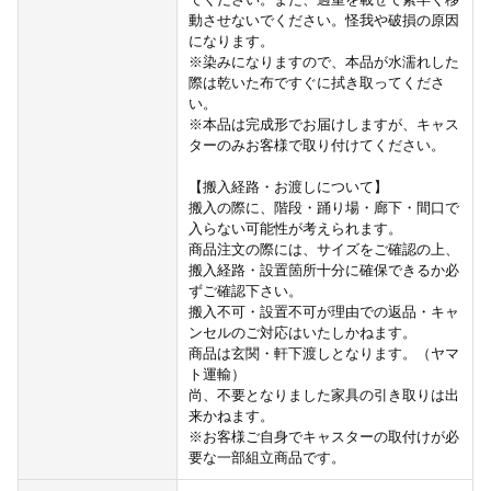
動させないでください。怪我や破損の原因
になります。
※染みになりますので、本品が水濡れした
際は乾いた布ですぐに拭き取ってくださ
い。
※本品は完成形でお届けしますが、キャス
ターのみお客様で取り付けてください。
【搬入経路・お渡しについて】
搬入の際に、階段・踊り場・廊下・間口で
入らない可能性が考えられます。
商品注文の際には、サイズをご確認の上、
搬入経路・設置箇所十分に確保できるか必
ずご確認下さい。
搬入不可・設置不可が理由での返品・キャ
ンセルのご対応はいたしかねます。
商品は玄関・軒下渡しとなります。（ヤマ
ト運輸）
尚、不要となりました家具の引き取りは出
来かねます。
※お客様ご自身でキャスターの取付けが必
要な一部組立商品です。