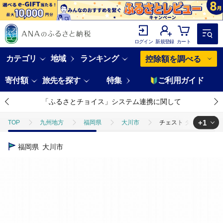
ログイン
新規登録
カート
カテゴリ
地域
ランキング
控除額を調べる
寄付額
旅先を探す
特集
ご利用ガイド
「ふるさとチョイス」システム連携に関して
+1
TOP
九州地方
福岡県
大川市
チェスト タンス 幅156
TOP
日用品・雑貨
家具
チェスト タンス 幅156 5段 奥行
福岡県
大川市