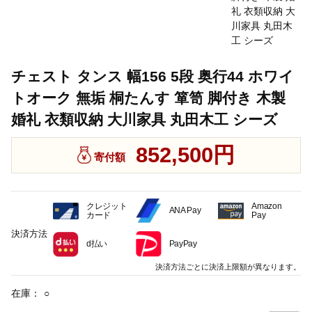
チェスト タンス 幅156 5段 奥行44 ホワイ
トオーク 無垢 桐たんす 箪笥 脚付き 木製
婚礼 衣類収納 大川家具 丸田木工 シーズ
852,500円
寄付額
クレジット
Amazon
ANA Pay
カード
Pay
決済方法
d払い
PayPay
決済方法ごとに決済上限額が異なります。
在庫：
○