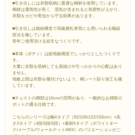
■引き出しには衣類収納に最適な桐材を使用しています。
桐材は通気性が良く、湿気が含まれると気密性が上がり、
衣類をカビや害虫から守る効果があります。
■引き出しは箱組構造で高級婚礼箪笥にも用いられる蟻組
技法を施しています。
長年ご使用頂ける頑丈なつくりです。
■本体（ボディ）は総地板構造でしっかりとしたつくりで
す。
大量に衣類を収納しても底抜けや引っかかりの心配はあり
ません。
地板上部は衣類を傷付けないよう、桐シート貼り加工を施
しています。
■チェストの脚部は10cmの空間があり、一般的なお掃除ロ
ボットの通る仕様です。
こちらのシリーズは幅4タイプ（92/105/122/156cm）×高
さ3タイプ（4段/5段/6段）×素材4タイプ（ホワイトオー
ク/メープル/ウォールナット/MIX）のバリエーションがご