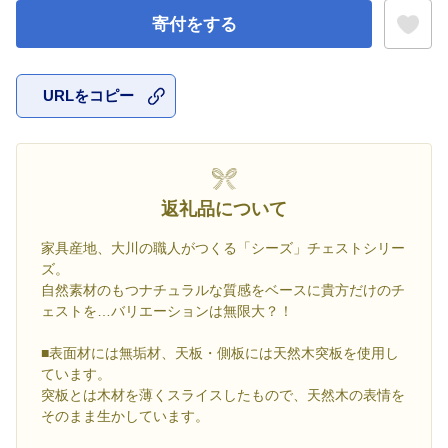
寄付をする
URLをコピー
お気に入
返礼品について
家具産地、大川の職人がつくる「シーズ」チェストシリー
ズ。
自然素材のもつナチュラルな質感をベースに貴方だけのチ
ェストを…バリエーションは無限大？！
■表面材には無垢材、天板・側板には天然木突板を使用し
ています。
突板とは木材を薄くスライスしたもので、天然木の表情を
そのまま生かしています。