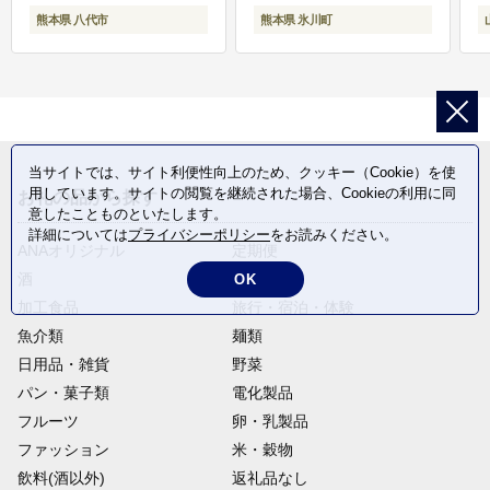
熊本県 八代市
熊本県 氷川町
当サイトでは、サイト利便性向上のため、クッキー（Cookie）を使
用しています。サイトの閲覧を継続された場合、Cookieの利用に同
お礼の品から探す
意したことものといたします。
詳細については
プライバシーポリシー
をお読みください。
ANAオリジナル
定期便
酒
肉類
OK
加工食品
旅行・宿泊・体験
魚介類
麺類
日用品・雑貨
野菜
パン・菓子類
電化製品
フルーツ
卵・乳製品
ファッション
米・穀物
飲料(酒以外)
返礼品なし