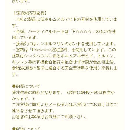
ざいます。
【環境対応型家具】
・当社の製品は低ホルムアルデヒドの素材を使用していま
す。
・合板、パーティクルボードは「F☆☆☆☆」のものを使
用しています。
・接着剤にはノンホルマリンのボンドを使用しています。
・塗料は「F☆☆☆☆認定塗料」を使用しています。この
塗料はシックハウスに係るホルムアルデヒド、トルエン、
キシレン等の有機化合物質を配合せず塗膜が食品衛生法、
食物添加物の基準に適合する安全型塗料を使用し塗装しま
す。
◆納期について
受注生産の商品となります。（製作に約40～50日程度か
かります。）
ご注文後に弊社よりメールまたはお電話にてお届け日のご
連絡をさせて頂きます。
お急ぎのお客様はお気軽にご相談下さい。
◆配送について