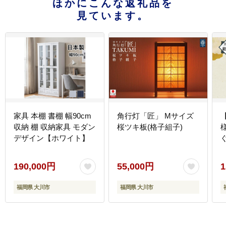
ほかにこんな返礼品を
見ています。
家具 本棚 書棚 幅90cm
角行灯「匠」 Mサイズ
収納 棚 収納家具 モダン
桜ツキ板(格子組子)
デザイン【ホワイト】
190,000円
55,000円
1
福岡県 大川市
福岡県 大川市