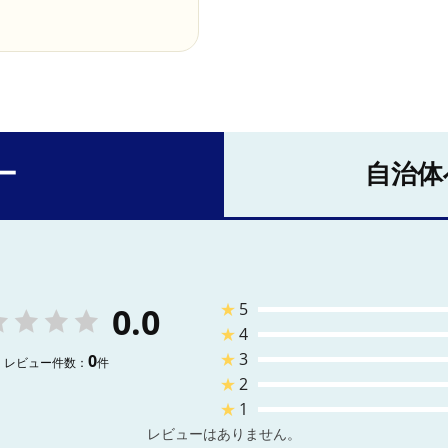
ー
自治体
★
5
0.0
★
4
★
3
0
レビュー件数：
件
★
2
★
1
レビューはありません。