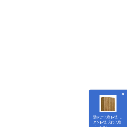
壁掛け仏壇 仏壇 モ
ダン仏壇 現代仏壇