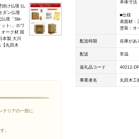
本体寸法：
■仕様
表面材：
塗装：オ
配送時期
在庫があ
配送
常温
返礼品コード
40212-D
事業者名
丸田木工
ンテリアの一部に
です。