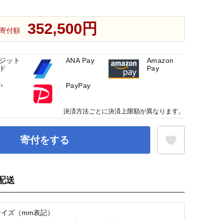
352,500円
寄付額
ジット
ANA Pay
Amazon
ド
Pay
い
PayPay
決済方法ごとに決済上限額が異なります。
寄付をする
配送
お気に入り登録
サイズ（mm表記）