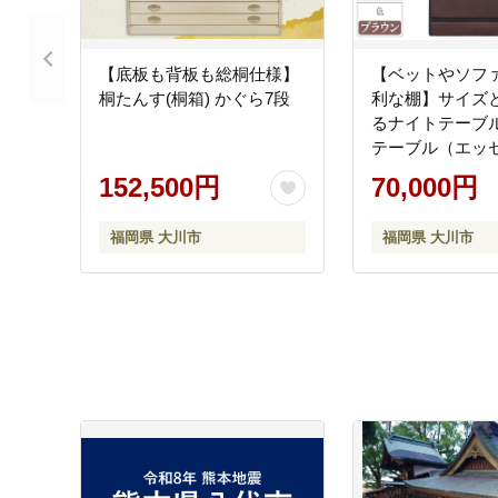
【底板も背板も総桐仕様】
【ベットやソフ
桐たんす(桐箱) かぐら7段
利な棚】サイズ
るナイトテーブ
テーブル（エッセ
ン・幅37.5cm)
152,500円
70,000円
福岡県 大川市
福岡県 大川市