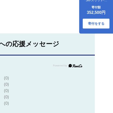
「Slit-スリット-」
ホワイトオーク材
寄付額
国産 日本製 大川家
352,500円
具【丸田木工】
寄付をする
への応援メッセージ
(0)
(0)
(0)
(0)
(0)