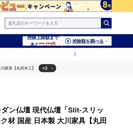
控除上限額まで
控除額を調べる
あと
***,***円
+3
 大川家具【丸田木工】
丸田木工】
 大川家具【丸田木工】
川家具【丸田木工】
ダン仏壇 現代仏壇「Slit-スリッ
ク材 国産 日本製 大川家具【丸田