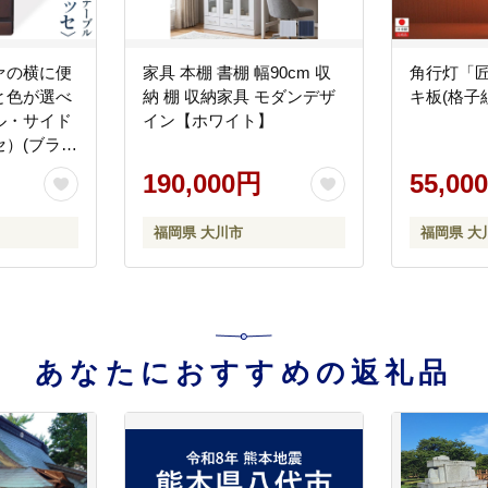
ァの横に便
家具 本棚 書棚 幅90cm 収
角行灯「匠
と色が選べ
納 棚 収納家具 モダンデザ
キ板(格子
ル・サイド
イン【ホワイト】
）(ブラウ
190,000円
55,00
福岡県 大川市
福岡県 大
あなたにおすすめの返礼品