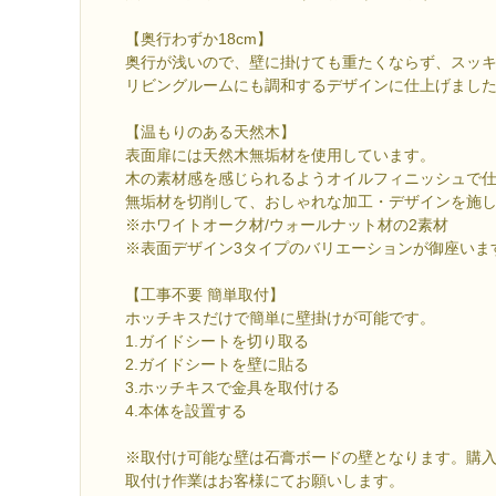
【奥行わずか18cm】
奥行が浅いので、壁に掛けても重たくならず、スッ
リビングルームにも調和するデザインに仕上げまし
【温もりのある天然木】
表面扉には天然木無垢材を使用しています。
木の素材感を感じられるようオイルフィニッシュで
無垢材を切削して、おしゃれな加工・デザインを施
※ホワイトオーク材/ウォールナット材の2素材
※表面デザイン3タイプのバリエーションが御座いま
【工事不要 簡単取付】
ホッチキスだけで簡単に壁掛けが可能です。
1.ガイドシートを切り取る
2.ガイドシートを壁に貼る
3.ホッチキスで金具を取付ける
4.本体を設置する
※取付け可能な壁は石膏ボードの壁となります。購
取付け作業はお客様にてお願いします。