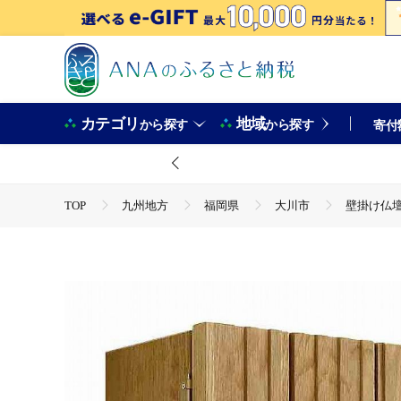
カテゴリ
地域
から探す
から探す
寄付
TOP
九州地方
福岡県
大川市
壁掛け仏壇
TOP
日用品・雑貨
家具
壁掛け仏壇 仏壇 モダ
TOP
日用品・雑貨
インテリア雑貨
壁掛け仏壇
TOP
日用品・雑貨
伝統工芸品
壁掛け仏壇 仏壇