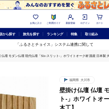
お気に入り
ご利用ガイド
新規登録
ログイン
カート
額から探す
旅先を探す
ランキング
特集
取り組み
「ふるさとチョイス」システム連携に関して
 仏壇 モダン仏壇 現代仏壇「Slit-スリット-」ホワイトオーク材 国産 日本製
ン仏壇 現代仏壇「Slit-スリット-」ホワイトオーク材 国産 日本製 大川家具【
 仏壇 モダン仏壇 現代仏壇「Slit-スリット-」ホワイトオーク材 国産 日本製
 モダン仏壇 現代仏壇「Slit-スリット-」ホワイトオーク材 国産 日本製 大
福岡県
大川市
壁掛け仏壇 仏壇 モ
ト-」ホワイトオー
木工】