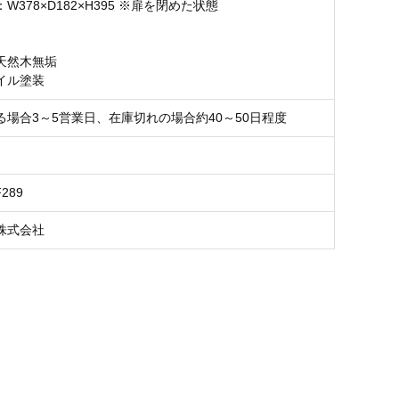
W378×D182×H395 ※扉を閉めた状態
天然木無垢
イル塗装
る場合3～5営業日、在庫切れの場合約40～50日程度
F289
株式会社