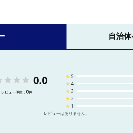
ー
自治体
★
5
0.0
★
4
★
3
0
レビュー件数：
件
★
2
★
1
レビューはありません。