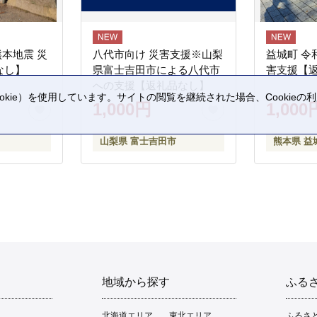
熊本地震 災
八代市向け 災害支援※山梨
益城町 令
なし】
県富士吉田市による八代市
害支援【
への支援【返礼品なし】
kie）を使用しています。サイトの閲覧を継続された場合、Cookie
1,000円
1,000
。
山梨県 富士吉田市
熊本県 益
地域から探す
ふる
北海道エリア
東北エリア
ふるさ