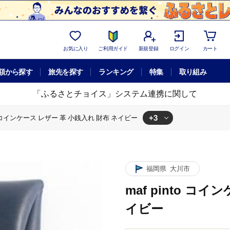
お気に入り
ご利用ガイド
新規登録
ログイン
カート
額から探す
旅先を探す
ランキング
特集
取り組み
「ふるさとチョイス」システム連携に関して
+3
nto コインケース レザー 革 小銭入れ 財布 ネイビー
ケース レザー 革 小銭入れ 財布 ネイビー
ケース レザー 革 小銭入れ 財布 ネイビー
 pinto コインケース レザー 革 小銭入れ 財布 ネイビー
福岡県
大川市
maf pinto コ
イビー