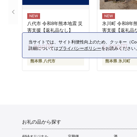
八代市 令和8年熊本地震 災
氷川町 令和8年
害支援【返礼品なし】
害支援【返礼品
当サイトでは、サイト利便性向上のため、クッキー（Coo
1,000円
5,000円
詳細については
プライバシーポリシー
をお読みください
熊本県 八代市
熊本県 氷川町
お礼の品から探す
ANAオリジナル
定期便
酒