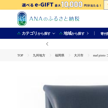
カテゴリ
地域
から探す
から探す
寄付
TOP
九州地方
福岡県
大川市
maf pi
TOP
ファッション
小物
maf pinto コイン
TOP
ファッション
財布
maf pinto コイン
TOP
ファッション
その他ファッション
maf