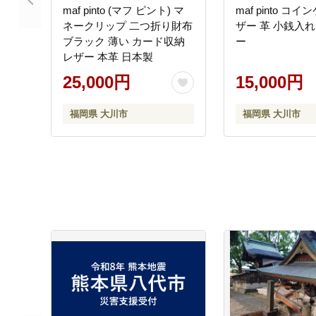
maf pinto (マフ ピント) マ
maf pinto コ
ネークリップ 二つ折り財布
ザー 革 小銭入れ
ブラック 薄い カード収納
ー
レザー 本革 日本製
25,000円
15,000円
福岡県 大川市
福岡県 大川市