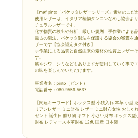
【maf pinto「バケッタレザーシリーズ」素材のこだ
使用レザーは、イタリア植物タンニンなめし協会よ
チュラルレザーです。
化学物質の検出や分析、厳しい規則、手作業による
最古の製法、バケッタ製法を保護する協会の審査を
ザーです【協会認定タグ付き】
手作業による品質と自然由来の素材の性質上レザー
す。
筋やシワ、シミなどもありますが使用していく事で
の味を楽しんでいただけます。
事業者名：pinto（ピント）
電話番号：080-9556-5637
【関連キーワード】ボックス型 小銭入れ 本革 小型 
リアンレザー ミニ財布 レザー ミニ財布女性 おしゃれ
ゼント 誕生日 贈り物 ギフト 小さい財布 ボックス
財布 レディース本革財布 12色 国産 日本製