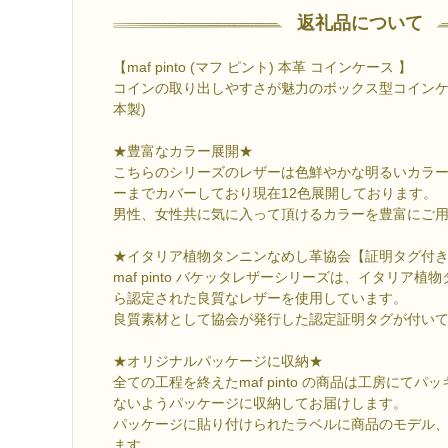
返礼品について
【maf pinto (マフ ピント) 本革 コインケース 】
コインの取り出しやすさが魅力のボックス型コインケース ma
本製)
★豊富なカラー展開★
こちらのシリーズのレザーは色鮮やかな明るいカラ
ーまでカバーしており現在12色展開しております。
男性、女性共に気に入って頂けるカラーを豊富にご
★イタリア植物タンニンなめし革協会【証明タグ付
maf pinto バケッタレザーシリーズは、イタリア
ら認定された良質なレザーを使用しています。
良質素材として協会が発行した認定証明タグが付い
★オリジナルパッケージに収納★
全ての工程を終えたmaf pinto の商品は工房にて
ないようパッケージに収納してお届けします。
パッケージに貼り付けられたラベルに商品のモデル
ます。