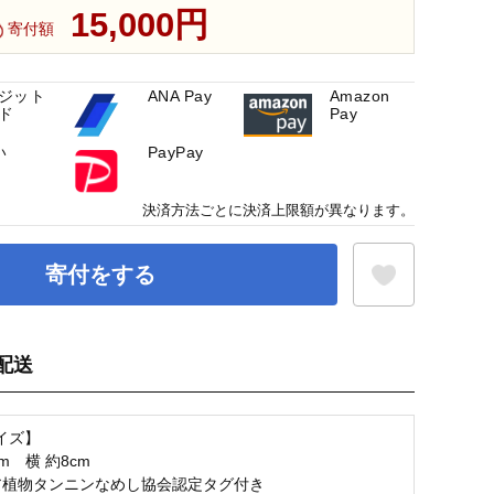
15,000円
寄付額
ジット
ANA Pay
Amazon
ド
Pay
い
PayPay
決済方法ごとに決済上限額が異なります。
寄付をする
配送
お気に入り登録
イズ】
cm 横 約8cm
ア植物タンニンなめし協会認定タグ付き