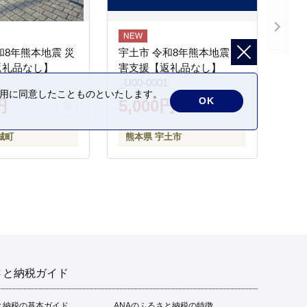
和8年熊本地震 災
宇土市 令和8年熊本地震 災
返礼品なし】
害支援【返礼品なし】
_U00-0001
の利用に同意したことものといたします。
OK
円
5,000円
城町
熊本県 宇土市
さと納税ガイド
と納税の基本ガイド
ANAのふるさと納税の特徴