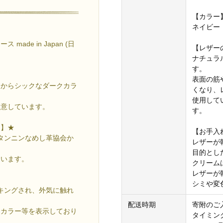
【カラー
ネイビー
de in Japan (日
【レザー
ナチュラ
す。
表面の筋
ーからシックなダークカラ
くなり、
使用して
用意しています。
す。
き】★
【お手入
植物タンニンなめし革協会か
レザーが
目的とし
ています。
クリーム
レザーが
シミや変
パッキングされ、外気に触れ
配送時期
寄附のご
、カラー等を表示しており
タイミン