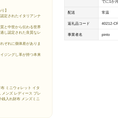
でに1か
わり】
配送
常温
り認定されたイタリアンナ
返礼品コード
40212-C
品質と中世から伝わる世界
通過し認定された良質なレ
事業者名
pinto
それぞれに個体差がありま
エイジングし革が持つ本来
財布 ミニウォレット イタ
 メンズ レディース プレ
型小銭入れ財布 メンズミニ