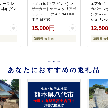
インケース レ
maf pinto (マフ ピント) レ
エアタグ用
 財布 グレ
ザーカードケース クリアポ
カバー レ
ケット トープ ADRIA LINE
ング apple
本革 日本製
シュリン
15,000円
12,50
福岡県 大川市
福岡県 大
あなたにおすすめの返礼品