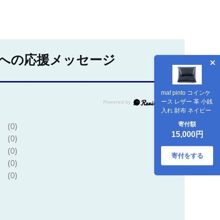
への応援メッセージ
maf pinto コインケ
ース レザー 革 小銭
入れ 財布 ネイビー
寄付額
(0)
15,000円
(0)
(0)
寄付をする
(0)
(0)