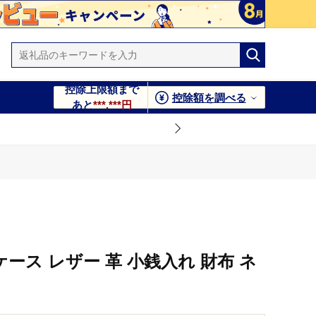
控除上限額まで
控除額を調べる
あと
***,***円
インケース レザー 革 小銭入れ 財布 ネ