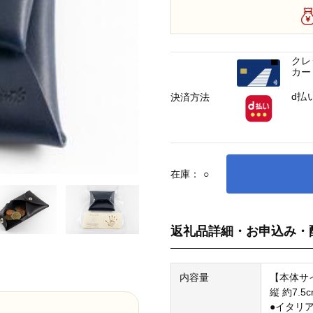
クレ
カー
d払
決済方法
在庫：
○
返礼品詳細・お申込み・
内容量
【本体サ
縦 約7.5
●イタリ