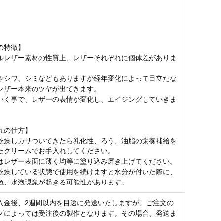
】
の特徴】
ルレザー素材の性質上、レザーそれぞれに個体差がありま
やシワ、シミなどもありますが経年変化によって目立たな
レザー本来のツヤが出てきます。
いく事で、レザーの表情が変化し、エイジングしていきま
れの仕方】
乾燥しカサついてきたら乳化性、ろう、油脂の栄養補給を
たクリームでお手入れしてください。
はレザー表面に薄く均等に塗り込み磨き上げてください。
乾燥している状態で使用を続けますと水分が付いた際に、
色、水泡現象が起きる可能性があります。
入金後、2週間以内を目途に発送いたしますが、ご注文の
グによっては受注後の製作となります。その場合、発送ま