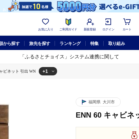
お気に入り
ご利用ガイド
新規登録
ログイン
カート
額から探す
旅先を探す
ランキング
特集
取り組み
「ふるさとチョイス」システム連携に関して
+1
 キャビネット 引出 WN
 引出 WN
福岡県
大川市
ENN 60 キャビネ