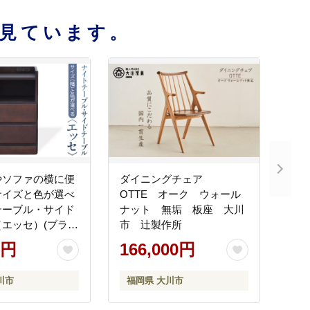
見ています。
やソファの横に便
ダイニングチェア
サイズと色が選べ
OTTE オーク ウォール
テーブル・サイド
ナット 無垢 板座 大川
エッセ）(ブラウ
市 辻製作所
cm)
0円
166,000円
川市
福岡県 大川市