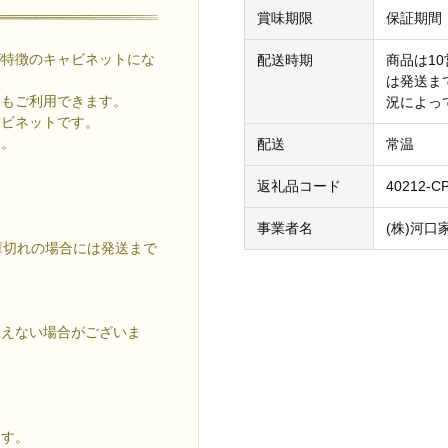
賞味期限
保証期間
が特徴のキャビネットにな
配送時期
商品は1
は発送ま
てもご利用できます。
況によっ
ャビネットです。
す。
配送
常温
返礼品コード
40212-C
。
。
事業者名
(株)河口
庫切れの場合には発送まで
。
添えない場合がございま
ます。