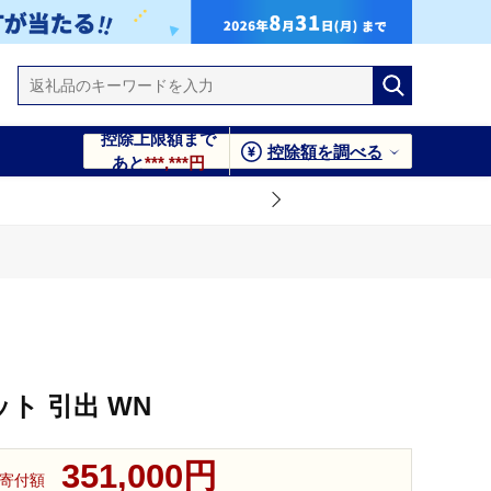
控除上限額まで
控除額を調べる
あと
***,***円
ット 引出 WN
351,000円
寄付額