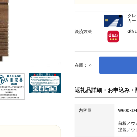
クレ
カー
d払
決済方法
在庫：
○
返礼品詳細・お申込み・
内容量
W600×D4
前板／ウ
塗装／ウ