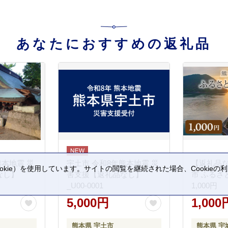
あなたにおすすめの返礼品
熊本地震 災
宇土市 令和8年熊本地震 災
【返礼品
kie）を使用しています。サイトの閲覧を継続された場合、Cookie
なし】
害支援【返礼品なし】
市 ふるさ
。
_U00-0001
1,000円
5,000円
1,000
熊本県 宇土市
熊本県 宇