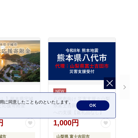
なし】熊本県宇城
八代市向け 災害支援※山梨
の利用に同意したことものといたします。
OK
と応援寄附金
県富士吉田市による八代市
への支援【返礼品なし】
円
1,000円
城市
山梨県 富士吉田市