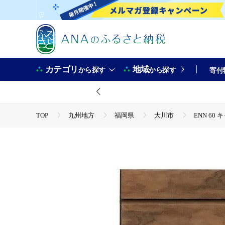
カテゴリ
地域
から探す
から探す
寄付
TOP
九州地方
福岡県
大川市
ENN 60
TOP
日用品・雑貨
家具
ENN 60 キャビネット