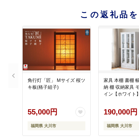
この返礼品
角行灯「匠」 Mサイズ 桜ツ
家具 本棚 書棚 幅
キ板(格子組子)
納 棚 収納家具 
イン【ホワイト
55,000円
190,000円
福岡県 大川市
福岡県 大川市