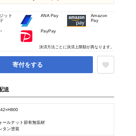
ジット
ANA Pay
Amazon
ド
Pay
い
PayPay
決済方法ごとに決済上限額が異なります。
寄付をする
配送
お気に入り登録
42×H800
ォールナット節有無垢材
レタン塗装