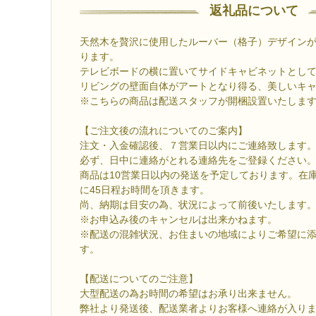
返礼品について
天然木を贅沢に使用したルーバー（格子）デザイン
ります。
テレビボードの横に置いてサイドキャビネットとし
リビングの壁面自体がアートとなり得る、美しいキ
※こちらの商品は配送スタッフが開梱設置いたしま
【ご注文後の流れについてのご案内】
注文・入金確認後、７営業日以内にご連絡致します
必ず、日中に連絡がとれる連絡先をご登録ください
商品は10営業日以内の発送を予定しております。在
に45日程お時間を頂きます。
尚、納期は目安の為、状況によって前後いたします
※お申込み後のキャンセルは出来かねます。
※配送の混雑状況、お住まいの地域によりご希望に
す。
【配送についてのご注意】
大型配送の為お時間の希望はお承り出来ません。
弊社より発送後、配送業者よりお客様へ連絡が入り