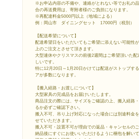
※お申込内容の不備や、連絡がとれない等でお礼の
合の再送費用は、寄附者様のご負担になります。
※再配達料金5000円以上（地域による）
例：岡山市 ダイニングセット 17000円（税別）
【配送希望について】
配達希望日をいただいてもご希望に添えない可能性
上のご注文とさせて頂きます。
大型連休やクリスマスの前後2週間はご希望頂いた配
しいです。
特に12月20日～1月20日かけては配送がストップ
アが多数になります。
【搬入経路・お渡しについて】
大型家具の完成品をお届けいたします。
商品注文の際には、サイズをご確認の上、搬入経路
るか必ずご確認下さい。
搬入不可、吊り上げ対応になった場合には別途料金を（
せていただきます。
搬入不可・設置不可が理由での返品・キャンセルの
納品後にすぐにお使いいただけるように梱包を解い