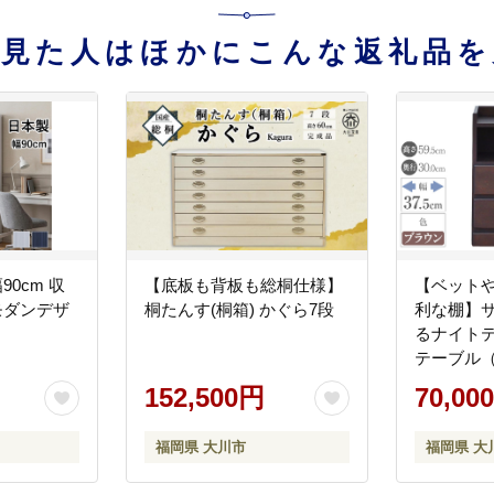
を見た人はほかにこんな返礼品を
90cm 収
【底板も背板も総桐仕様】
【ベット
モダンデザ
桐たんす(桐箱) かぐら7段
利な棚】
】
るナイト
テーブル（
ン・幅37.5
152,500円
70,00
福岡県 大川市
福岡県 大