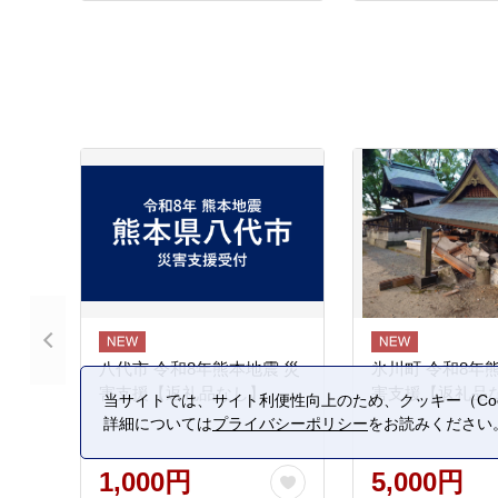
八代市 令和8年熊本地震 災
氷川町 令和8年
害支援【返礼品なし】
害支援【返礼品
当サイトでは、サイト利便性向上のため、クッキー（Coo
詳細については
プライバシーポリシー
をお読みください
1,000円
5,000円