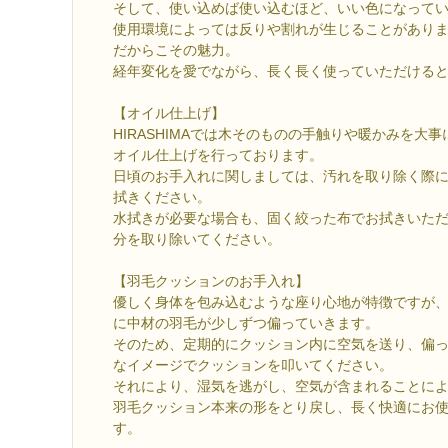
そして、使い込めば使い込むほど、いい色になって
使用環境によっては反りや割れが生じることがあり
だからこその魅力。
経年変化を愛でながら、長く長く使っていただける
【オイル仕上げ】
HIRASHIMAでは木そのものの手触りや暖かみを大
オイル仕上げを行っております。
日頃のお手入れに関しましては、汚れを取り除く際
拭きください。
水拭きが必要な場合も、固く絞った布でお拭きいた
分を取り除いてください。
【羽毛クッションのお手入れ】
優しく身体を包み込むような座り心地が特徴ですが
に中材の羽毛が少しずつ偏っていきます。
そのため、定期的にクッション内に空気を送り、偏
なイメージでクッションを叩いてください。
それにより、湿気を逃がし、空気が含まれることに
羽毛クッション本来の形をとり戻し、長く快適にお
す。