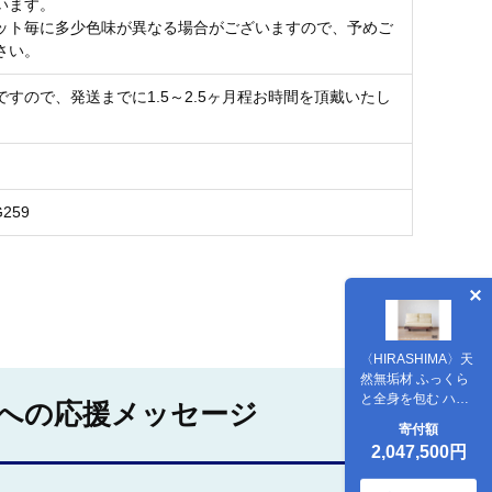
います。
ット毎に多少色味が異なる場合がございますので、予めご
さい。
ですので、発送までに1.5～2.5ヶ月程お時間を頂戴いたし
G259
〈HIRASHIMA〉天
然無垢材 ふっくら
と全身を包む ハイ
への応援メッセージ
バックスタイルの
寄付額
ソファ LIBERIA
2,047,500円
PLUS Sofa 140 /
LEATHER グラート