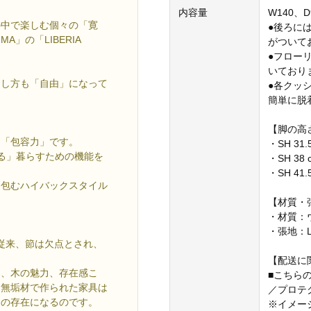
内容量
W140、D9
の中で楽しむ個々の「寛
●後ろに
A」の「LIBERIA
がついて
●フロー
いており
らし方も「自由」になって
●各クッ
簡単に脱
【脚の高
る「包容力」です。
・SH 31.
かかる」暮らすための機能を
・SH 38 c
・SH 41.5
を包むハイバックスタイル
【材質・
・材質：
・張地：L
。従来、節は欠点とされ、
【配送に
つ、木の魅力、存在感こ
■こちらの
る無垢材で作られた家具は
／プロテ
けの存在になるのです。
※イメー