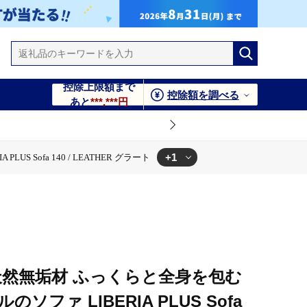
控除上限額まで
控除額を調べる
あと
***,***円
+1
 Sofa 140 / LEATHER グラート
40 / LEATHER グラート
A〉天然無垢材 ふっくらと全身を包む
ファ LIBERIA PLUS Sofa