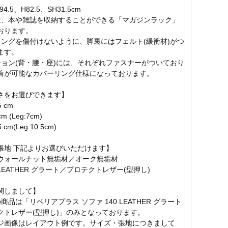
4.5、H82.5、SH31.5cm
は、本や雑誌を収納することができる「マガジンラック」
おります。
リングを傷付けないように、脚裏にはフェルト(緩衝材)がつ
ます。
ション(背・腰・座)には、それぞれファスナーがついており
着が可能なカバーリング仕様になっております。
さをお選びできます】
5 cm
m (Leg:7cm)
 cm(Leg:10.5cm)
張地 下記よりお選びいただけます】
ウォールナット無垢材／オーク無垢材
EATHER グラート／プロテクトレザー(型押し)
関しまして】
商品は「リベリアプラス ソファ 140 LEATHER グラート
クトレザー(型押し)」のみとなっております。
ジ画像はレイアウト例です。サイズ・張地につきまして