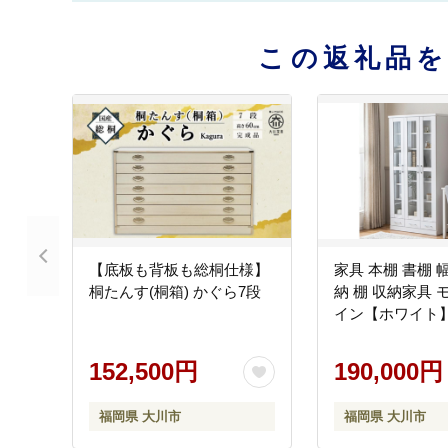
この返礼品
【底板も背板も総桐仕様】
家具 本棚 書棚 幅
桐たんす(桐箱) かぐら7段
納 棚 収納家具 
イン【ホワイト
152,500円
190,000円
福岡県 大川市
福岡県 大川市