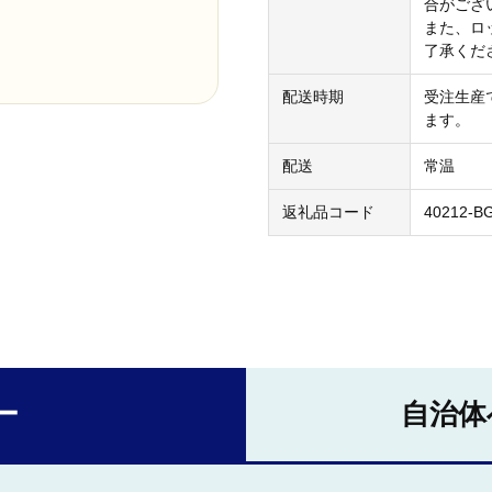
合がござ
また、ロ
了承くだ
配送時期
受注生産
ます。
配送
常温
返礼品コード
40212-B
ー
自治体