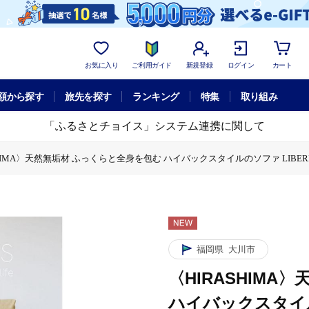
お気に入り
ご利用ガイド
新規登録
ログイン
カート
額から探す
旅先を探す
ランキング
特集
取り組み
「ふるさとチョイス」システム連携に関して
HIMA〉天然無垢材 ふっくらと全身を包む ハイバックスタイルのソファ LIBERIA PLUS
無垢材 ふっくらと全身を包む ハイバックスタイルのソファ LIBERIA PLUS Sofa 1
福岡県
大川市
〈HIRASHIM
ハイバックスタイルのソ