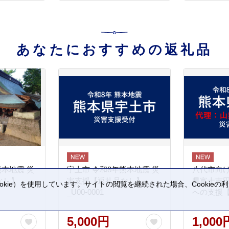
あなたにおすすめの返礼品
熊本地震 災
宇土市 令和8年熊本地震 災
八代市向け
なし】
害支援【返礼品なし】
県富士吉
kie）を使用しています。サイトの閲覧を継続された場合、Cookie
_U00-0001
への支援
。
5,000円
1,000