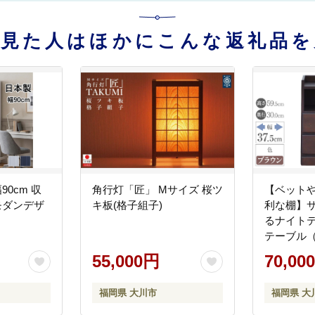
を見た人はほかにこんな返礼品を
90cm 収
角行灯「匠」 Mサイズ 桜ツ
【ベット
モダンデザ
キ板(格子組子)
利な棚】
】
るナイト
テーブル（
ン・幅37.5
55,000円
70,00
福岡県 大川市
福岡県 大