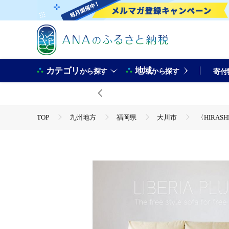
カテゴリ
地域
から探す
から探す
寄付
TOP
九州地方
福岡県
大川市
〈HIRAS
TOP
日用品・雑貨
家具
〈HIRASHIMA〉天然