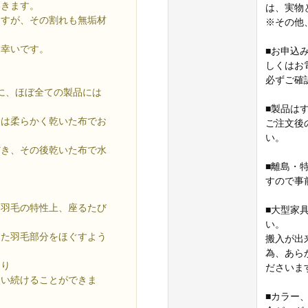
いきます。
は、実物
ますが、その割れも無垢材
※その他
と幸いです。
■お申込
しくはお
必ずご確
事に、ほぼ全ての製品には
■製品は
には柔らかく乾いた布でお
ご注文後
い。
だき、その後乾いた布で水
■離島・
すので事
、羽毛の特性上、座るたび
■大型家
い。
った羽毛部分をほぐすよう
搬入が出
為、あら
より
ださいま
使い続けることができま
■カラー