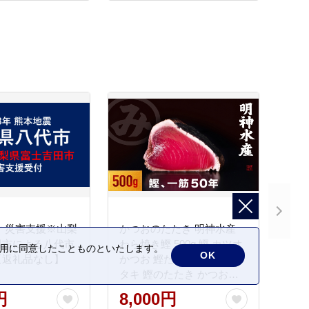
 災害支援※山梨
かつおのたたき 明神水産
田市による八代市
わら焼き鰹 500g 鰹 カツオ
の利用に同意したことものといたします。
OK
【返礼品なし】
かつお 鰹たたき かつおタ
タキ 鰹のたたき かつおの
タタキ 藁焼き わら焼き 魚
円
8,000円
さかな 海鮮 刺身 お刺身 冷