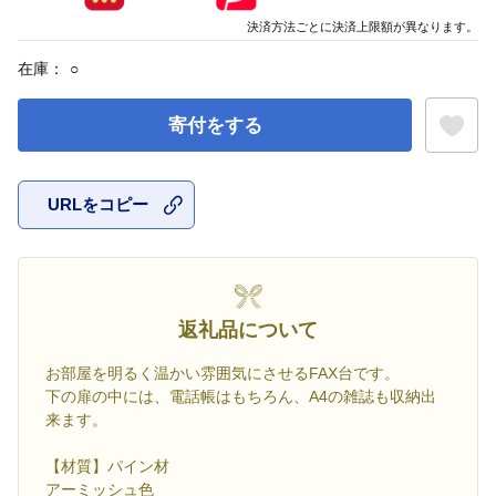
決済方法ごとに決済上限額が異なります。
在庫：
○
寄付をする
URLをコピー
お気に入
返礼品について
お部屋を明るく温かい雰囲気にさせるFAX台です。
下の扉の中には、電話帳はもちろん、A4の雑誌も収納出
来ます。
【材質】パイン材
アーミッシュ色