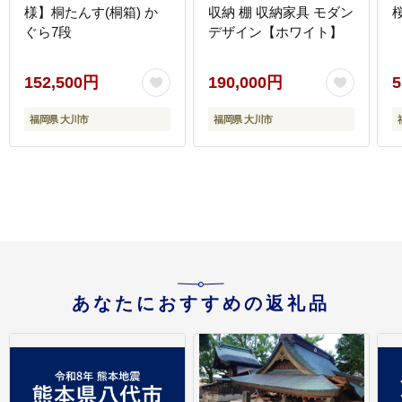
様】桐たんす(桐箱) か
収納 棚 収納家具 モダン
ぐら7段
デザイン【ホワイト】
152,500円
190,000円
5
福岡県 大川市
福岡県 大川市
あなたにおすすめの返礼品