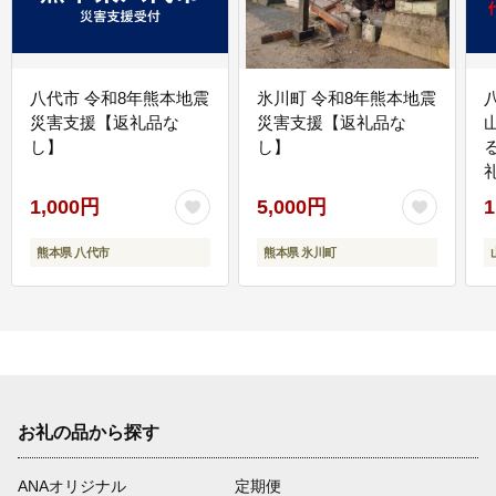
八代市 令和8年熊本地震
氷川町 令和8年熊本地震
災害支援【返礼品な
災害支援【返礼品な
し】
し】
1,000円
5,000円
1
熊本県 八代市
熊本県 氷川町
お礼の品から探す
ANAオリジナル
定期便