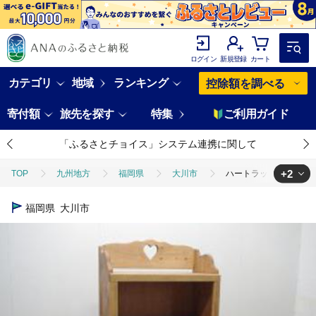
ログイン
新規登録
カート
カテゴリ
地域
ランキング
控除額を調べる
寄付額
旅先を探す
特集
ご利用ガイド
「ふるさとチョイス」システム連携に関して
+2
TOP
九州地方
福岡県
大川市
ハートラックFAX台
TOP
日用品・雑貨
家具
ハートラックFAX台
福岡県
大川市
TOP
日用品・雑貨
伝統工芸品
ハートラックFAX台