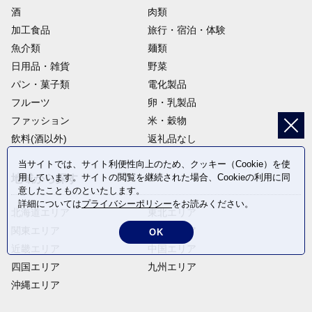
酒
肉類
加工食品
旅行・宿泊・体験
魚介類
麺類
日用品・雑貨
野菜
パン・菓子類
電化製品
フルーツ
卵・乳製品
ファッション
米・穀物
飲料(酒以外)
返礼品なし
当サイトでは、サイト利便性向上のため、クッキー（Cookie）を使
用しています。サイトの閲覧を継続された場合、Cookieの利用に同
地域から探す
意したことものといたします。
詳細については
プライバシーポリシー
をお読みください。
北海道エリア
東北エリア
関東エリア
中部エリア
OK
近畿エリア
中国エリア
四国エリア
九州エリア
沖縄エリア