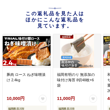
この返礼品を見た人は
ほかにこんな返礼品を
見ています。
豚肉 ロース ねぎ味噌漬
福岡有明のり 無添加の
け 2.4kg
味付け海苔 8切48枚×6
袋
重
2
10,000円
11,000円
4
福岡県 田川市
福岡県 田川市