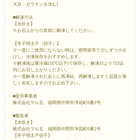
大豆・ゼラチンを含む)
■解凍方法
【水炊き】
※お召上がりの直前に解凍してください。
【辛子明太子（切子）】
※一度にご使用にならない時は、密閉袋等で少しずつ小分
けし、冷凍保存をおすすめします。
※解凍後は要冷蔵(10℃以下)で保存し、解凍日より7日以
内にお召し上がりください。
※一度解凍されたあとに再凍結、再解凍しますと品質が著
しく劣化しますのでお止め下さい。
■提供事業者
株式会社マル五 福岡県中間市浄花町6番2号
■製造者
【水炊き】
株式会社マル五 福岡県中間市浄花町6番2号
【辛子明太子切子】