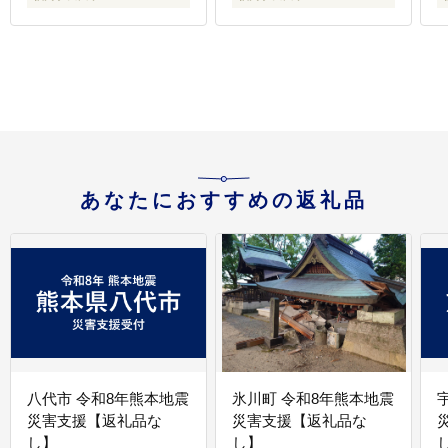
あなたにおすすめの返礼品
八代市 令和8年熊本地震
氷川町 令和8年熊本地震
災害支援【返礼品な
災害支援【返礼品な
し】
し】
し