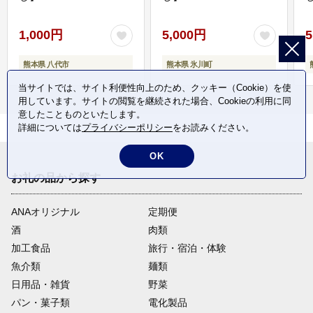
1,000円
5,000円
5
熊本県 八代市
熊本県 氷川町
当サイトでは、サイト利便性向上のため、クッキー（Cookie）を使
用しています。サイトの閲覧を継続された場合、Cookieの利用に同
意したことものといたします。
詳細については
プライバシーポリシー
をお読みください。
OK
お礼の品から探す
ANAオリジナル
定期便
酒
肉類
加工食品
旅行・宿泊・体験
魚介類
麺類
日用品・雑貨
野菜
パン・菓子類
電化製品