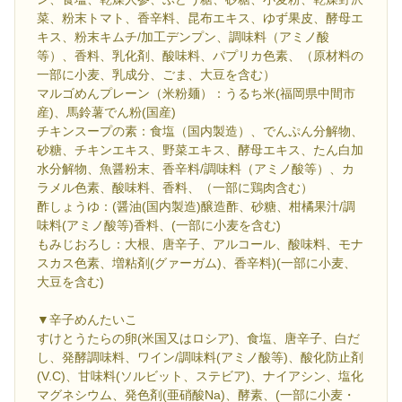
菜、粉末トマト、香辛料、昆布エキス、ゆず果皮、酵母エ
キス、粉末キムチ/加工デンプン、調味料（アミノ酸
等）、香料、乳化剤、酸味料、パプリカ色素、（原材料の
一部に小麦、乳成分、ごま、大豆を含む）
マルゴめんプレーン（米粉麺）：うるち米(福岡県中間市
産)、馬鈴薯でん粉(国産)
チキンスープの素：食塩（国内製造）、でんぷん分解物、
砂糖、チキンエキス、野菜エキス、酵母エキス、たん白加
水分解物、魚醤粉末、香辛料/調味料（アミノ酸等）、カ
ラメル色素、酸味料、香料、（一部に鶏肉含む）
酢しょうゆ：(醤油(国内製造)醸造酢、砂糖、柑橘果汁/調
味料(アミノ酸等)香料、(一部に小麦を含む)
もみじおろし：大根、唐辛子、アルコール、酸味料、モナ
スカス色素、増粘剤(グァーガム)、香辛料)(一部に小麦、
大豆を含む)
▼辛子めんたいこ
すけとうたらの卵(米国又はロシア)、食塩、唐辛子、白だ
し、発酵調味料、ワイン/調味料(アミノ酸等)、酸化防止剤
(V.C)、甘味料(ソルビット、ステビア)、ナイアシン、塩化
マグネシウム、発色剤(亜硝酸Na)、酵素、(一部に小麦・