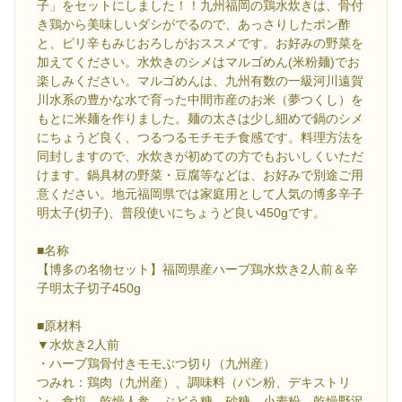
子」をセットにしました！！九州福岡の鶏水炊きは、骨付
き鶏から美味しいダシがでるので、あっさりしたポン酢
と、ピリ辛もみじおろしがおススメです。お好みの野菜を
加えてください。水炊きのシメはマルゴめん(米粉麺)でお
楽しみください。マルゴめんは、九州有数の一級河川遠賀
川水系の豊かな水で育った中間市産のお米（夢つくし）を
もとに米麺を作りました。麺の太さは少し細めで鍋のシメ
にちょうど良く、つるつるモチモチ食感です。料理方法を
同封しますので、水炊きが初めての方でもおいしくいただ
けます。鍋具材の野菜・豆腐等などは、お好みで別途ご用
意ください。地元福岡県では家庭用として人気の博多辛子
明太子(切子)、普段使いにちょうど良い450gです。
■名称
【博多の名物セット】福岡県産ハーブ鶏水炊き2人前＆辛
子明太子切子450g
■原材料
▼水炊き2人前
・ハーブ鶏骨付きモモぶつ切り（九州産）
つみれ：鶏肉（九州産）、調味料（パン粉、デキストリ
ン、食塩、乾燥人参、ぶどう糖、砂糖、小麦粉、乾燥野沢