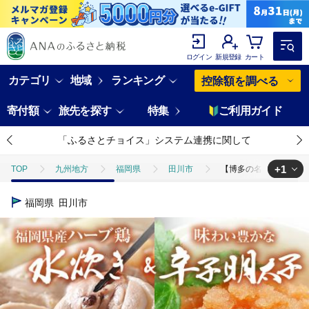
ログイン
新規登録
カート
カテゴリ
地域
ランキング
控除額を調べる
寄付額
旅先を探す
特集
ご利用ガイド
「ふるさとチョイス」システム連携に関して
+1
TOP
九州地方
福岡県
田川市
【博多の名物セット】ハー
TOP
加工食品
鍋
【博多の名物セット】ハーブ鶏水炊き 2人前 
福岡県
田川市