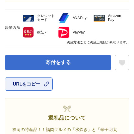
クレジット
Amazon
ANA Pay
カード
Pay
決済方法
d払い
PayPay
決済方法ごとに決済上限額が異なります。
寄付をする
URLをコピー
お気に入
返礼品について
福岡の特産品！！福岡グルメの「水炊き」と「辛子明太