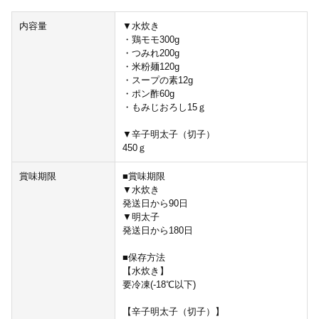
内容量
▼水炊き
・鶏モモ300g
・つみれ200g
・米粉麺120g
・スープの素12g
・ポン酢60g
・もみじおろし15ｇ
▼辛子明太子（切子）
450ｇ
賞味期限
■賞味期限
▼水炊き
発送日から90日
▼明太子
発送日から180日
■保存方法
【水炊き】
要冷凍(-18℃以下)
【辛子明太子（切子）】