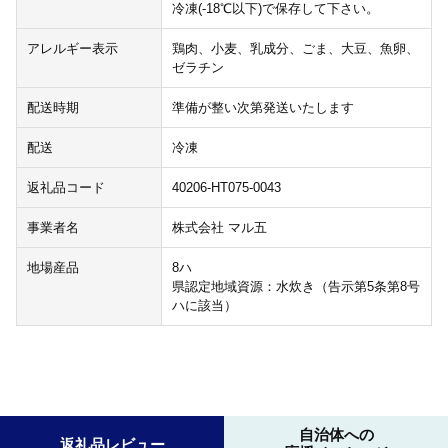
冷凍(-18℃以下)で保存して下さい。
アレルギー表示
鶏肉、小麦、乳成分、ごま、大豆、魚卵、
ゼラチン
配送時期
準備が整い次第発送いたします
配送
冷凍
返礼品コード
40206-HT075-0043
事業者名
株式会社 マル五
地場産品
8ハ
県認定地域資源：水炊き（告示第5条第8号
ハに該当）
自治体への
返礼品レビュー