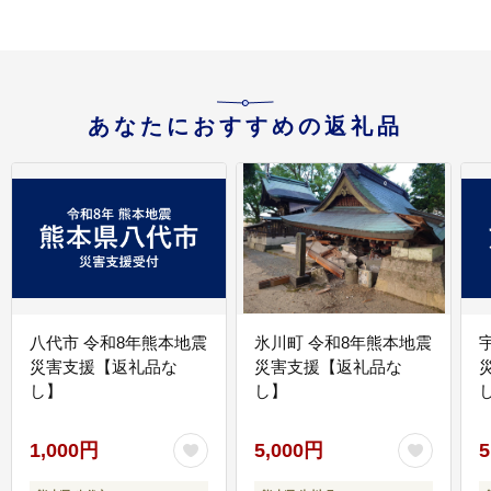
あなたにおすすめの返礼品
八代市 令和8年熊本地震
氷川町 令和8年熊本地震
災害支援【返礼品な
災害支援【返礼品な
し】
し】
し
1,000円
5,000円
5