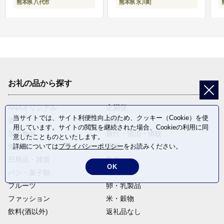
熊本県 八代市
熊本県 氷川町
お礼の品から探す
ANAオリジナル
定期便
当サイトでは、サイト利便性向上のため、クッキー（Cookie）を使
酒
肉類
用しています。サイトの閲覧を継続された場合、Cookieの利用に同
加工食品
旅行・宿泊・体験
意したことものといたします。
詳細については
プライバシーポリシー
をお読みください。
魚介類
麺類
日用品・雑貨
野菜
OK
パン・菓子類
電化製品
フルーツ
卵・乳製品
ファッション
米・穀物
飲料(酒以外)
返礼品なし