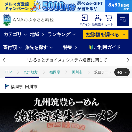
ログイン
新規登録
カート
カテゴリ
地域
ランキング
控除額を調べる
寄付額
旅先を探す
特集
ご利用ガイド
「ふるさとチョイス」システム連携に関して
+2
TOP
九州地方
福岡県
田川市
筑豊ラーメン6食セット 
TOP
麺類
筑豊ラーメン6食セット | ラーメン らーめん 生ラーメン
福岡県
田川市
TOP
麺類
ラーメン
筑豊ラーメン6食セット | ラーメン ら