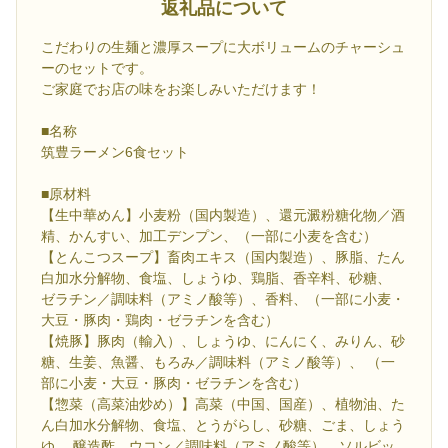
返礼品について
こだわりの生麺と濃厚スープに大ボリュームのチャーシュ
ーのセットです。
ご家庭でお店の味をお楽しみいただけます！
■名称
筑豊ラーメン6食セット
■原材料
【生中華めん】小麦粉（国内製造）、還元澱粉糖化物／酒
精、かんすい、加工デンプン、（一部に小麦を含む）
【とんこつスープ】畜肉エキス（国内製造）、豚脂、たん
白加水分解物、食塩、しょうゆ、鶏脂、香辛料、砂糖、
ゼラチン／調味料（アミノ酸等）、香料、（一部に小麦・
大豆・豚肉・鶏肉・ゼラチンを含む）
【焼豚】豚肉（輸入）、しょうゆ、にんにく、みりん、砂
糖、生姜、魚醤、もろみ／調味料（アミノ酸等）、 （一
部に小麦・大豆・豚肉・ゼラチンを含む）
【惣菜（高菜油炒め）】高菜（中国、国産）、植物油、た
ん白加水分解物、食塩、とうがらし、砂糖、ごま、しょう
ゆ、 醸造酢、ウコン／調味料（アミノ酸等）、ソルビッ