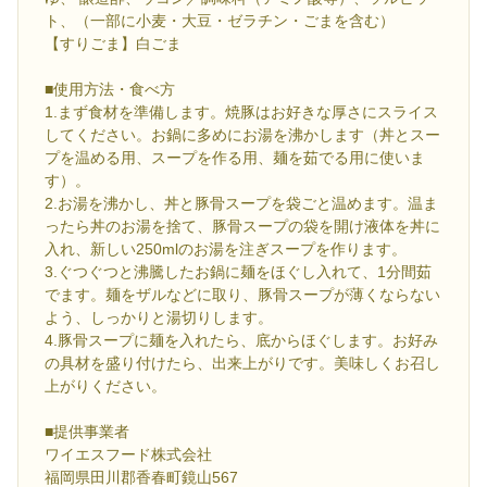
ト、（一部に小麦・大豆・ゼラチン・ごまを含む）
【すりごま】白ごま
■使用方法・食べ方
1.まず食材を準備します。焼豚はお好きな厚さにスライス
してください。お鍋に多めにお湯を沸かします（丼とスー
プを温める用、スープを作る用、麺を茹でる用に使いま
す）。
2.お湯を沸かし、丼と豚骨スープを袋ごと温めます。温ま
ったら丼のお湯を捨て、豚骨スープの袋を開け液体を丼に
入れ、新しい250mlのお湯を注ぎスープを作ります。
3.ぐつぐつと沸騰したお鍋に麺をほぐし入れて、1分間茹
でます。麺をザルなどに取り、豚骨スープが薄くならない
よう、しっかりと湯切りします。
4.豚骨スープに麺を入れたら、底からほぐします。お好み
の具材を盛り付けたら、出来上がりです。美味しくお召し
上がりください。
■提供事業者
ワイエスフード株式会社
福岡県田川郡香春町鏡山567