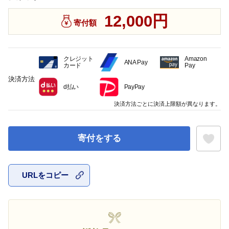
12,000円
寄付額
クレジット
Amazon
ANA Pay
カード
Pay
決済方法
d払い
PayPay
決済方法ごとに決済上限額が異なります。
寄付をする
URLをコピー
お気に入