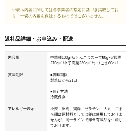
※表示内容に関しては各事業者の指定に基づき掲載してお
り、一切の内容を保証するものではございません。
返礼品詳細・お申込み・配送
内容量
中華麺100g×6/とんこつスープ80g×6/焼豚
270g×1/辛子高菜230g×1/すりごま60g×1
賞味期限
■賞味期限
製造日から21日
■保存方法
冷蔵保存
アレルギー表示
小麦、豚肉、鶏肉、ゼラチン、大豆、ごま
※麺は原材料としては卵は使用しておりま
せんが、同一ラインで卵含有製品を生産し
ております。