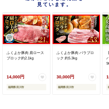
見ています。
ふくよか豚肉 肩ロース
ふくよか豚肉 バラブロ
ブロック約2.1kg
ック 約5.3kg
14,000円
30,000円
1
福岡県 田川市
福岡県 田川市