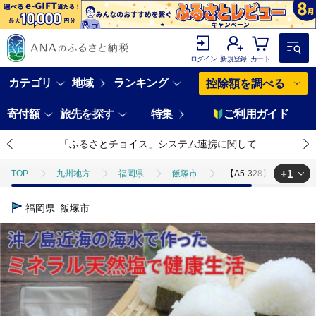
ログイン
新規登録
カート
カテゴリ
地域
ランキング
控除額を調べる
寄付額
旅先を探す
特集
ご利用ガイド
「ふるさとチョイス」システム連携に関して
+1
TOP
九州地方
福岡県
飯塚市
【A5-328】平釜炊き
TOP
加工食品
調味料
塩
【A5-328】平釜炊き自然
福岡県
飯塚市