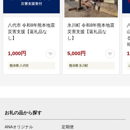
八代市 令和8年熊本地震
氷川町 令和8年熊本地震
災害支援【返礼品な
災害支援【返礼品な
し】
し】
1,000円
5,000円
1
熊本県 八代市
熊本県 氷川町
お礼の品から探す
ANAオリジナル
定期便