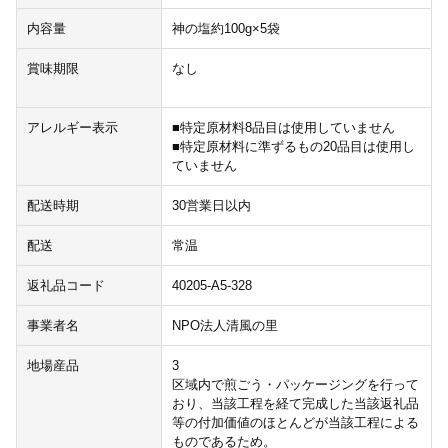
内容量
神の塩約100g×5袋
賞味期限
なし
アレルギー表示
■特定原材料8品目は使用していません
■特定原材料に準ずるもの20品目は使用し
ていません
配送時期
30営業日以内
配送
常温
返礼品コード
40205-A5-328
事業者名
NPO法人清風の里
地場産品
3
区域内で煎ごう・パッケージングを行って
おり、当該工程を経て完成した当該返礼品
等の付加価値のほとんどが当該工程による
ものであるため。