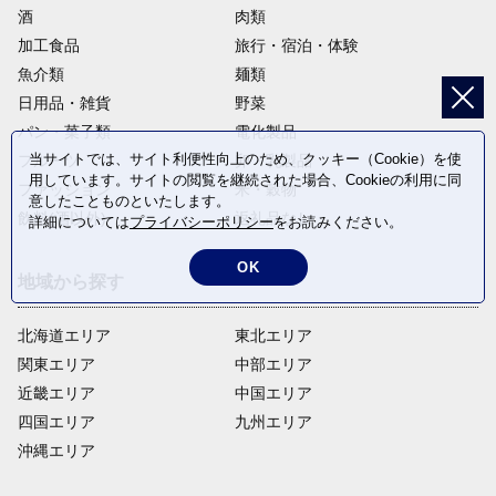
酒
肉類
加工食品
旅行・宿泊・体験
魚介類
麺類
日用品・雑貨
野菜
パン・菓子類
電化製品
当サイトでは、サイト利便性向上のため、クッキー（Cookie）を使
フルーツ
卵・乳製品
用しています。サイトの閲覧を継続された場合、Cookieの利用に同
ファッション
米・穀物
意したことものといたします。
飲料(酒以外)
返礼品なし
詳細については
プライバシーポリシー
をお読みください。
OK
地域から探す
北海道エリア
東北エリア
関東エリア
中部エリア
近畿エリア
中国エリア
四国エリア
九州エリア
沖縄エリア