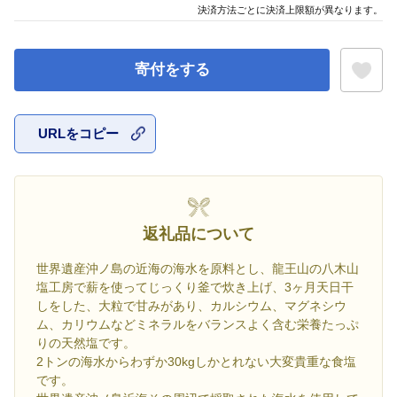
決済方法ごとに決済上限額が異なります。
寄付をする
URLをコピー
お気に入
返礼品について
世界遺産沖ノ島の近海の海水を原料とし、龍王山の八木山
塩工房で薪を使ってじっくり釜で炊き上げ、3ヶ月天日干
しをした、大粒で甘みがあり、カルシウム、マグネシウ
ム、カリウムなどミネラルをバランスよく含む栄養たっぷ
りの天然塩です。
2トンの海水からわずか30kgしかとれない大変貴重な食塩
です。