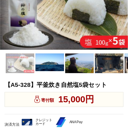
【A5-328】平釜炊き自然塩5袋セット
15,000円
寄付額
クレジット
ANA Pay
カード
決済方法