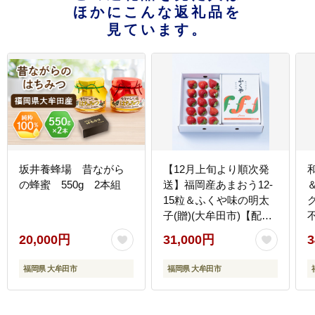
ほかにこんな返礼品を
見ています。
坂井養蜂場 昔ながら
【12月上旬より順次発
の蜂蜜 550g 2本組
送】福岡産あまおう12-
15粒＆ふくや味の明太
子(贈)(大牟田市)【配送
不可地域：離島・北海
20,000円
31,000円
3
道・沖縄県】
福岡県 大牟田市
福岡県 大牟田市