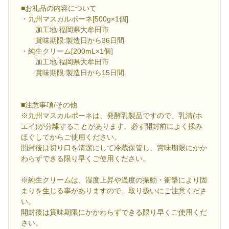
■お礼品の内容について
・九州マスカルポーネ[500g×1個]
加工地:福岡県大牟田市
賞味期限:製造日から36日間
・純生クリーム[200mL×1個]
加工地:福岡県大牟田市
賞味期限:製造日から15日間
■注意事項/その他
※九州マスカルポーネは、発酵乳製品ですので、乳清(ホ
エイ)が分離することがあります。必ず開封前によく揉み
ほぐしてからご使用ください。
開封後は切り口を清潔にして冷蔵保管し、賞味期限にかか
わらずできる限り早くご使用ください。
※純生クリームは、湿度上昇や過度の振動・衝撃により固
まりを生じる事がありますので、取り扱いにご注意くださ
い。
開封後は賞味期限にかかわらずできる限り早くご使用くだ
さい。