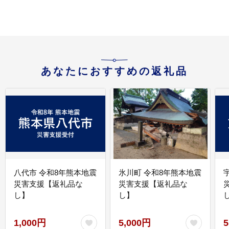
あなたにおすすめの返礼品
八代市 令和8年熊本地震
氷川町 令和8年熊本地震
災害支援【返礼品な
災害支援【返礼品な
し】
し】
し
1,000円
5,000円
5