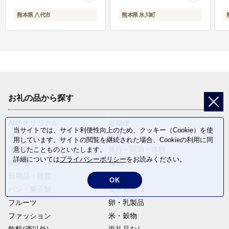
熊本県 八代市
熊本県 氷川町
お礼の品から探す
ANAオリジナル
定期便
当サイトでは、サイト利便性向上のため、クッキー（Cookie）を使
酒
肉類
用しています。サイトの閲覧を継続された場合、Cookieの利用に同
加工食品
旅行・宿泊・体験
意したことものといたします。
詳細については
プライバシーポリシー
をお読みください。
魚介類
麺類
日用品・雑貨
野菜
OK
パン・菓子類
電化製品
フルーツ
卵・乳製品
ファッション
米・穀物