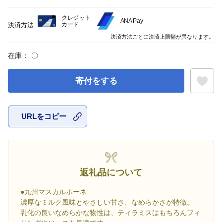
クレジット
ANA Pay
カード
決済方法
決済方法ごとに決済上限額が異なります。
在庫：
〇
寄付をする
URLをコピー
お気に入
返礼品について
●九州マスカルポーネ
濃厚なミルク風味とやさしい甘さ、なめらかさが特徴。
乳化の良いなめらかな物性は、ティラミスはもちろんフィ