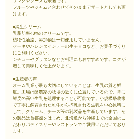
リングやソースも最適です。
フルーツやジャムと合わせてそのままデザートとしても頂
けます。
●純生クリーム
乳脂肪率48%のクリームです。
植物性油脂、添加物は一切使用していません。
ケーキやバレンタインデーの生チョコなど、お菓子づくり
にご利用ください。
シチューやグラタンなどお料理にもおすすめです。コクが
増して美味しく仕上がります。
■生産者の声
オーム乳業が最も大切にしていることは、生乳の質と鮮
度。工場は酪農家の牧場の近くに位置しているので、常に
鮮度の高い生乳を処理することが可能です。小規模酪農家
で丁寧に飼育された乳牛から搾乳される生乳を中心原料に
して、クリーム、チーズ等の乳製品を生産しています。そ
の製品は首都圏をはじめ、北海道から沖縄までの全国のこ
だわりパティスリーやレストランでご愛用いただいており
ます。