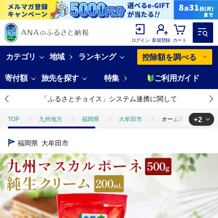
ログイン
新規登録
カート
カテゴリ
地域
ランキング
控除額を調べる
寄付額
旅先を探す
特集
ご利用ガイド
「ふるさとチョイス」システム連携に関して
+2
TOP
九州地方
福岡県
大牟田市
オーム乳業 九州マス
TOP
卵・乳製品
オーム乳業 九州マスカルポーネと純生クリーム(九
福岡県
大牟田市
TOP
卵・乳製品
ほかの卵・乳製品
オーム乳業 九州マスカル