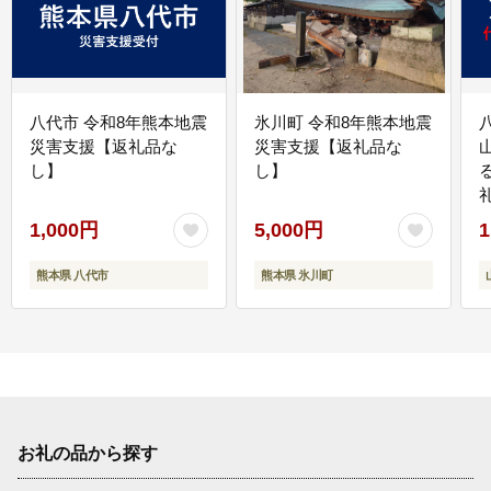
八代市 令和8年熊本地震
氷川町 令和8年熊本地震
災害支援【返礼品な
災害支援【返礼品な
し】
し】
1,000円
5,000円
1
熊本県 八代市
熊本県 氷川町
お礼の品から探す