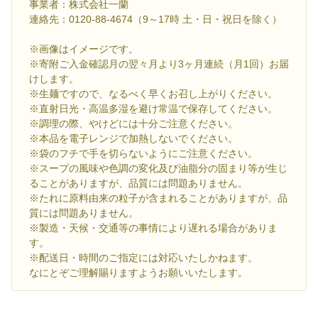
事業者：株式会社一蘭
連絡先：0120-88-4674（9～17時 土・日・祝日を除く）
※画像はイメージです。
※寄附ご入金確認月の翌々月より3ヶ月連続（月1回）お届
けします。
※生麺ですので、なるべく早くお召し上がりください。
※直射日光・高温多湿を避け常温で保存してください。
※調理の際、やけどには十分ご注意ください。
※本品を電子レンジで加熱しないでください。
※袋のフチで手を切らないようにご注意ください。
※スープの風味や色調の変化及び油脂分の固まり等が生じ
ることがありますが、品質には問題ありません。
※たれに原料由来の粒子が含まれることがありますが、品
質には問題ありません。
※製造・天候・交通等の事情により遅れる場合がありま
す。
※配送日・時間のご指定には対応いたしかねます。
なにとぞご理解賜りますようお願いいたします。