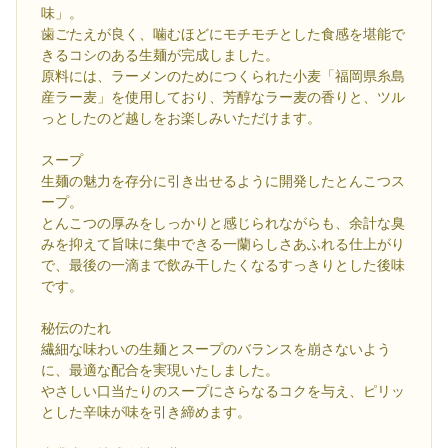
味」。
歯ごたえが良く、噛むほどにモチモチとした食感を堪能で
きるコシのある生麺が完成しました。
原料には、ラーメンのためにつくられた小麦「福岡県糸島
産ラー麦」を使用しており、芳醇なラー麦の香りと、ツル
っとしたのど越しをお楽しみいただけます。
スープ
生麺の魅力を存分に引き出せるように開発したとんこつス
ープ。
とんこつの厚みをしっかりと感じられながらも、余計な臭
みを抑えて旨味に集中できる一蘭らしさあふれる仕上がり
で、最後の一滴まで飲み干したくなるすっきりとした後味
です。
秘伝のたれ
繊細な味わいの生麺とスープのバランスを崩さないよう
に、最適な配合を実現いたしました。
やさしい口当たりのスープにさらなるコクを与え、ピリッ
とした辛味が味を引き締めます。