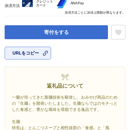
クレジット
ANA Pay
カード
決済方法
決済方法ごとに決済上限額が異なります。
寄付をする
URLをコピー
お気に入
返礼品について
一蘭が培ってきた製麺技術を駆使し、おみやげ商品のため
の『生麺』を開発いたしました。生麺ならではのモチっと
した食感と、豊かな風味を堪能できる逸品です。
生麺
特長は、とんこつスープと相性抜群の「食感」と「風