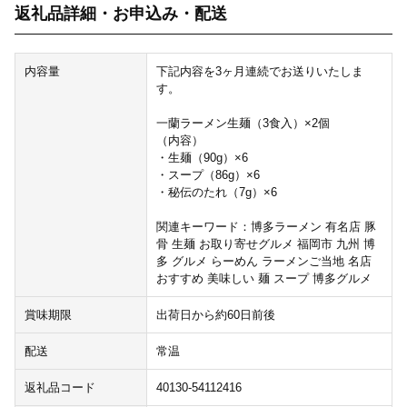
返礼品詳細・お申込み・配送
内容量
下記内容を3ヶ月連続でお送りいたしま
す。
一蘭ラーメン生麺（3食入）×2個
（内容）
・生麺（90g）×6
・スープ（86g）×6
・秘伝のたれ（7g）×6
関連キーワード：博多ラーメン 有名店 豚
骨 生麺 お取り寄せグルメ 福岡市 九州 博
多 グルメ らーめん ラーメンご当地 名店
おすすめ 美味しい 麺 スープ 博多グルメ
賞味期限
出荷日から約60日前後
配送
常温
返礼品コード
40130-54112416