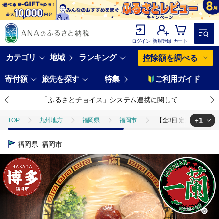
ログイン
新規登録
カート
カテゴリ
地域
ランキング
控除額を調べる
寄付額
旅先を探す
特集
ご利用ガイド
「ふるさとチョイス」システム連携に関して
+1
TOP
九州地方
福岡県
福岡市
【全3回 定期便】【福岡
TOP
麺類
ラーメン
【全3回 定期便】【福岡市】 一蘭 ラー
福岡県
福岡市