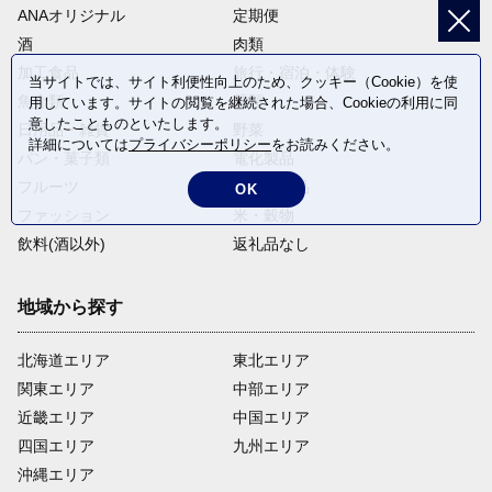
ANAオリジナル
定期便
酒
肉類
加工食品
旅行・宿泊・体験
当サイトでは、サイト利便性向上のため、クッキー（Cookie）を使
魚介類
麺類
用しています。サイトの閲覧を継続された場合、Cookieの利用に同
意したことものといたします。
日用品・雑貨
野菜
詳細については
プライバシーポリシー
をお読みください。
パン・菓子類
電化製品
フルーツ
卵・乳製品
OK
ファッション
米・穀物
飲料(酒以外)
返礼品なし
地域から探す
北海道エリア
東北エリア
関東エリア
中部エリア
近畿エリア
中国エリア
四国エリア
九州エリア
沖縄エリア