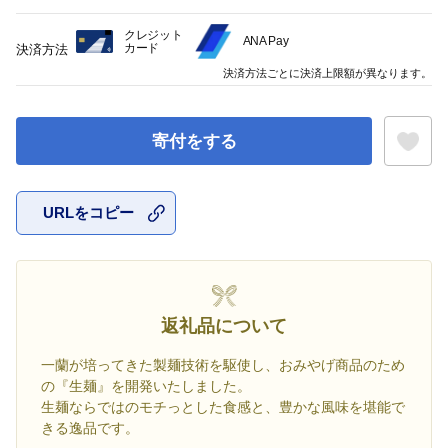
クレジット
ANA Pay
カード
決済方法
決済方法ごとに決済上限額が異なります。
寄付をする
URLをコピー
お気に入
返礼品について
一蘭が培ってきた製麺技術を駆使し、おみやげ商品のため
の『生麺』を開発いたしました。
生麺ならではのモチっとした食感と、豊かな風味を堪能で
きる逸品です。