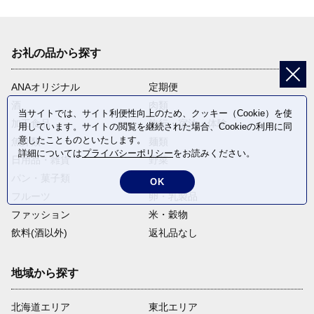
お礼の品から探す
ANAオリジナル
定期便
酒
肉類
当サイトでは、サイト利便性向上のため、クッキー（Cookie）を使
加工食品
旅行・宿泊・体験
用しています。サイトの閲覧を継続された場合、Cookieの利用に同
意したことものといたします。
魚介類
麺類
詳細については
プライバシーポリシー
をお読みください。
日用品・雑貨
野菜
パン・菓子類
電化製品
OK
フルーツ
卵・乳製品
ファッション
米・穀物
飲料(酒以外)
返礼品なし
地域から探す
北海道エリア
東北エリア