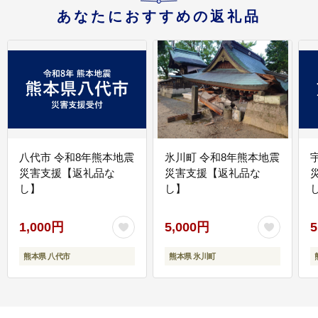
あなたにおすすめの返礼品
八代市 令和8年熊本地震
氷川町 令和8年熊本地震
災害支援【返礼品な
災害支援【返礼品な
し】
し】
し
1,000円
5,000円
5
熊本県 八代市
熊本県 氷川町