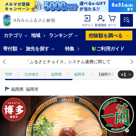
ログイン
新規登録
カート
カテゴリ
地域
ランキング
控除額を調べる
寄付額
旅先を探す
特集
ご利用ガイド
「ふるさとチョイス」システム連携に関して
+1
TOP
九州地方
福岡県
福岡市
【福岡市】 一蘭 ラー
TOP
麺類
ラーメン
【福岡市】 一蘭 ラーメン 生麺セット 
福岡県
福岡市