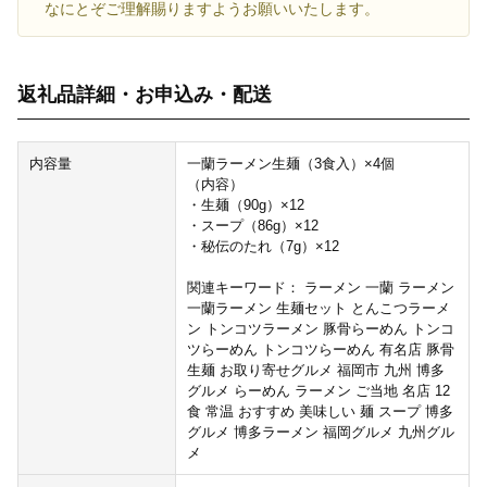
なにとぞご理解賜りますようお願いいたします。
返礼品詳細・お申込み・配送
内容量
一蘭ラーメン生麺（3食入）×4個
（内容）
・生麺（90g）×12
・スープ（86g）×12
・秘伝のたれ（7g）×12
関連キーワード： ラーメン 一蘭 ラーメン
一蘭ラーメン 生麺セット とんこつラーメ
ン トンコツラーメン 豚骨らーめん トンコ
ツらーめん トンコツらーめん 有名店 豚骨
生麺 お取り寄せグルメ 福岡市 九州 博多
グルメ らーめん ラーメン ご当地 名店 12
食 常温 おすすめ 美味しい 麺 スープ 博多
グルメ 博多ラーメン 福岡グルメ 九州グル
メ