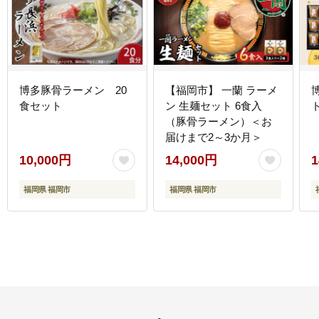
博多豚骨ラーメン 20
【福岡市】 一蘭 ラーメ
食セット
ン 生麺セット 6食入
（豚骨ラーメン）＜お
届けまで2～3か月＞
10,000円
14,000円
1
福岡県 福岡市
福岡県 福岡市