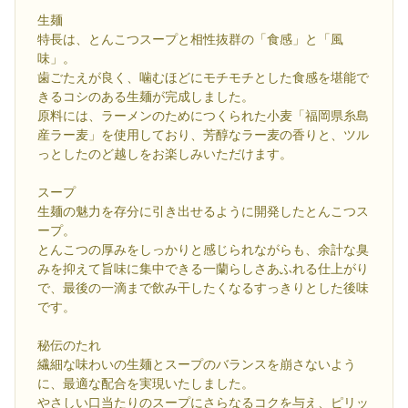
生麺
特長は、とんこつスープと相性抜群の「食感」と「風
味」。
歯ごたえが良く、噛むほどにモチモチとした食感を堪能で
きるコシのある生麺が完成しました。
原料には、ラーメンのためにつくられた小麦「福岡県糸島
産ラー麦」を使用しており、芳醇なラー麦の香りと、ツル
っとしたのど越しをお楽しみいただけます。
スープ
生麺の魅力を存分に引き出せるように開発したとんこつス
ープ。
とんこつの厚みをしっかりと感じられながらも、余計な臭
みを抑えて旨味に集中できる一蘭らしさあふれる仕上がり
で、最後の一滴まで飲み干したくなるすっきりとした後味
です。
秘伝のたれ
繊細な味わいの生麺とスープのバランスを崩さないよう
に、最適な配合を実現いたしました。
やさしい口当たりのスープにさらなるコクを与え、ピリッ