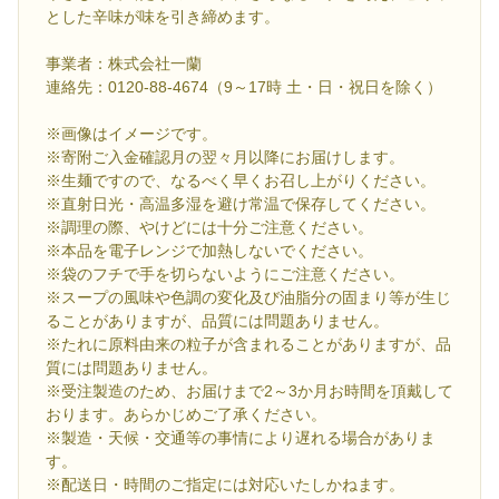
とした辛味が味を引き締めます。
事業者：株式会社一蘭
連絡先：0120-88-4674（9～17時 土・日・祝日を除く）
※画像はイメージです。
※寄附ご入金確認月の翌々月以降にお届けします。
※生麺ですので、なるべく早くお召し上がりください。
※直射日光・高温多湿を避け常温で保存してください。
※調理の際、やけどには十分ご注意ください。
※本品を電子レンジで加熱しないでください。
※袋のフチで手を切らないようにご注意ください。
※スープの風味や色調の変化及び油脂分の固まり等が生じ
ることがありますが、品質には問題ありません。
※たれに原料由来の粒子が含まれることがありますが、品
質には問題ありません。
※受注製造のため、お届けまで2～3か月お時間を頂戴して
おります。あらかじめご了承ください。
※製造・天候・交通等の事情により遅れる場合がありま
す。
※配送日・時間のご指定には対応いたしかねます。