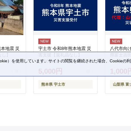
熊本地震 災
宇土市 令和8年熊本地震 災
八代市向け
なし】
害支援【返礼品なし】
県富士吉
kie）を使用しています。サイトの閲覧を継続された場合、Cookie
_U00-0001
への支援
。
5,000円
1,000
熊本県 宇土市
山梨県 富