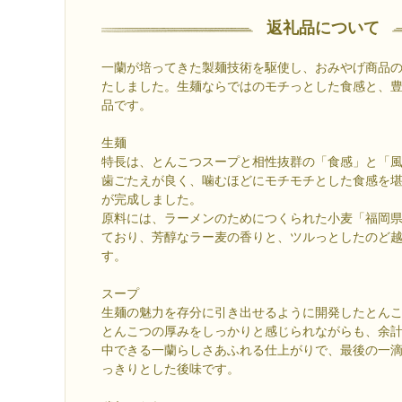
返礼品について
一蘭が培ってきた製麺技術を駆使し、おみやげ商品
たしました。生麺ならではのモチっとした食感と、
品です。
生麺
特長は、とんこつスープと相性抜群の「食感」と「
歯ごたえが良く、噛むほどにモチモチとした食感を
が完成しました。
原料には、ラーメンのためにつくられた小麦「福岡
ており、芳醇なラー麦の香りと、ツルっとしたのど
す。
スープ
生麺の魅力を存分に引き出せるように開発したとん
とんこつの厚みをしっかりと感じられながらも、余
中できる一蘭らしさあふれる仕上がりで、最後の一
っきりとした後味です。