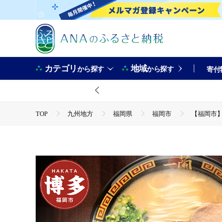
カテゴリ
地域
から探す
から探す
寄付
TOP
九州地方
福岡県
福岡市
【福岡市】
TOP
麺類
ラーメン
【福岡市】 一蘭 ラーメン