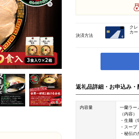
クレ
カー
決済方法
返礼品詳細・お申込み・
内容量
一蘭ラー
（内容）
・生麺（9
・スープ（
・秘伝のた