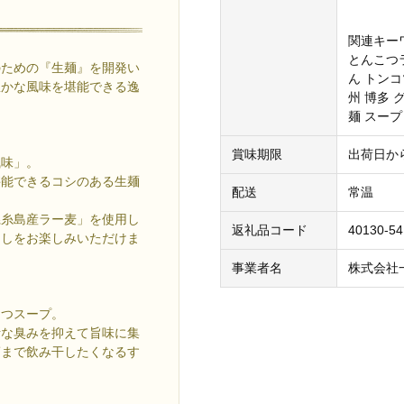
関連キー
とんこつ
のための『生麺』を開発い
ん トンコ
豊かな風味を堪能できる逸
州 博多 
麺 スープ
賞味期限
出荷日か
風味」。
堪能できるコシのある生麺
配送
常温
県糸島産ラー麦」を使用し
返礼品コード
40130-54
越しをお楽しみいただけま
事業者名
株式会社
こつスープ。
計な臭みを抑えて旨味に集
滴まで飲み干したくなるす