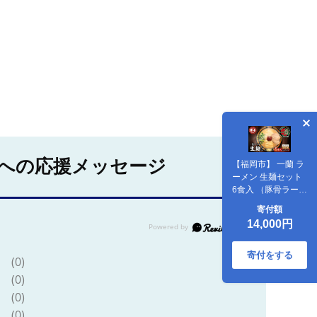
への応援メッセージ
【福岡市】 一蘭 ラ
ーメン 生麺セット
6食入 （豚骨ラーメ
ン）＜お届けまで2
寄付額
～3か月＞
14,000円
寄付をする
(0)
(0)
(0)
(0)