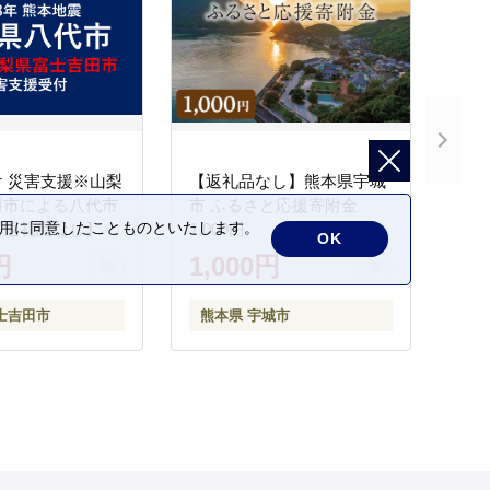
 災害支援※山梨
【返礼品なし】熊本県宇城
田市による八代市
市 ふるさと応援寄附金
の利用に同意したことものといたします。
【返礼品なし】
1,000円
OK
円
1,000円
士吉田市
熊本県 宇城市