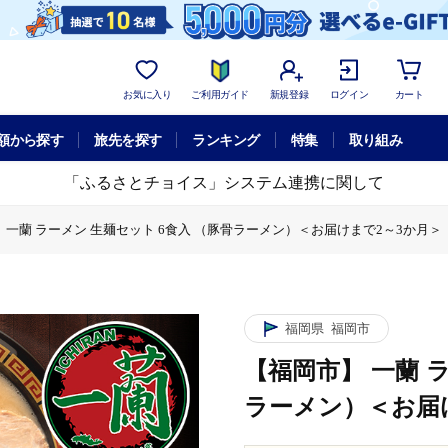
お気に入り
ご利用ガイド
新規登録
ログイン
カート
額から探す
旅先を探す
ランキング
特集
取り組み
「ふるさとチョイス」システム連携に関して
 一蘭 ラーメン 生麺セット 6食入 （豚骨ラーメン）＜お届けまで2～3か月＞
 生麺セット 6食入 （豚骨ラーメン）＜お届けまで2～3か月＞
福岡県
福岡市
【福岡市】 一蘭 
ラーメン）＜お届