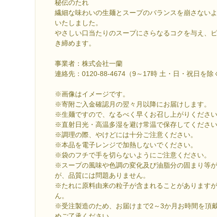
秘伝のたれ
繊細な味わいの生麺とスープのバランスを崩さない
いたしました。
やさしい口当たりのスープにさらなるコクを与え、
き締めます。
事業者：株式会社一蘭
連絡先：0120-88-4674（9～17時 土・日・祝日を除
※画像はイメージです。
※寄附ご入金確認月の翌々月以降にお届けします。
※生麺ですので、なるべく早くお召し上がりくださ
※直射日光・高温多湿を避け常温で保存してくださ
※調理の際、やけどには十分ご注意ください。
※本品を電子レンジで加熱しないでください。
※袋のフチで手を切らないようにご注意ください。
※スープの風味や色調の変化及び油脂分の固まり等
が、品質には問題ありません。
※たれに原料由来の粒子が含まれることがあります
ん。
※受注製造のため、お届けまで2～3か月お時間を頂
めご了承ください。