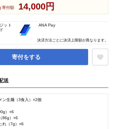
14,000円
寄付額
ジット
ANA Pay
ド
決済方法ごとに決済上限額が異なります。
寄付をする
配送
お気に入り登録
メン生麺（3食入）×2個
0g）×6
86g）×6
れ（7g）×6