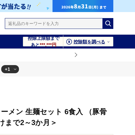
控除上限額まで
控除額を調べる
あと
***,***円
+1
ラーメン 生麺セット 6食入 （豚骨
けまで2～3か月＞