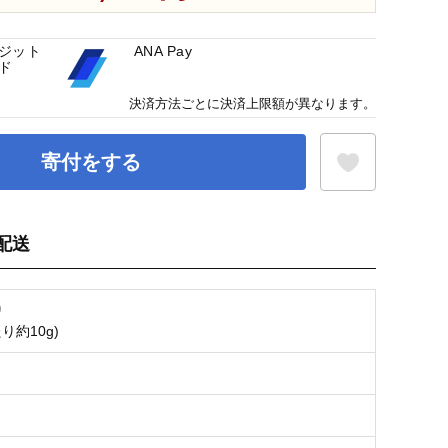
ジット
ANA Pay
ド
決済方法ごとに決済上限額が異なります。
寄付をする
配送
お気に入り登録
り
り約10g)