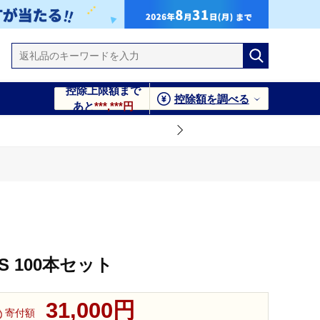
控除上限額まで
控除額を調べる
あと
***,***円
 100本セット
31,000円
寄付額