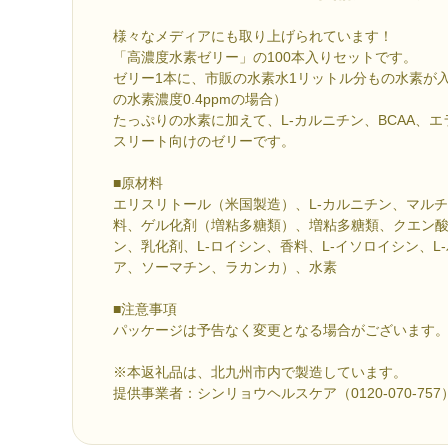
様々なメディアにも取り上げられています！
「高濃度水素ゼリー」の100本入りセットです。
ゼリー1本に、市販の水素水1リットル分もの水素が
の水素濃度0.4ppmの場合）
たっぷりの水素に加えて、L-カルニチン、BCAA、
スリート向けのゼリーです。
■原材料
エリスリトール（米国製造）、L-カルニチン、マルチ
料、ゲル化剤（増粘多糖類）、増粘多糖類、クエン
ン、乳化剤、L-ロイシン、香料、L-イソロイシン、L
ア、ソーマチン、ラカンカ）、水素
■注意事項
パッケージは予告なく変更となる場合がございます
※本返礼品は、北九州市内で製造しています。
提供事業者：シンリョウヘルスケア（0120-070-757