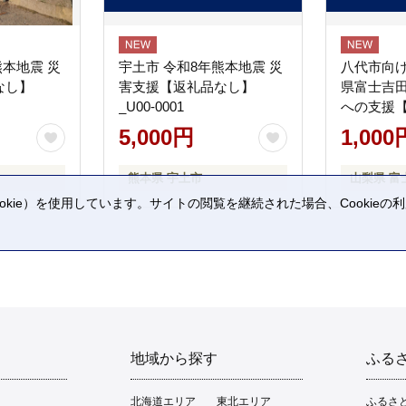
熊本地震 災
宇土市 令和8年熊本地震 災
八代市向け
なし】
害支援【返礼品なし】
県富士吉
_U00-0001
への支援
5,000円
1,000
熊本県 宇土市
山梨県 富
kie）を使用しています。サイトの閲覧を継続された場合、Cookie
。
地域から探す
ふる
北海道エリア
東北エリア
ふるさ