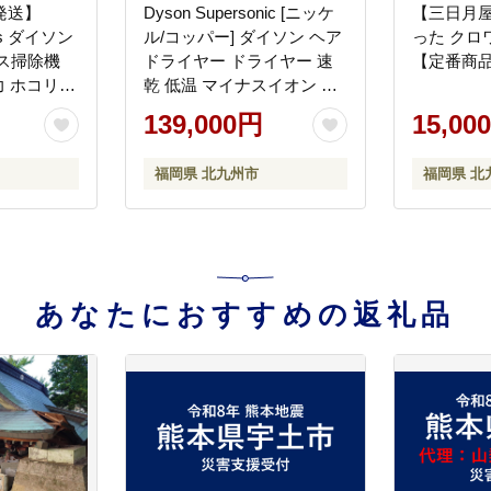
発送】
Dyson Supersonic [ニッケ
【三日月屋
lus ダイソン
ル/コッパー] ダイソン ヘア
った クロ
ス掃除機
ドライヤー ドライヤー 速
【定番商品
引力 ホコリ
乾 低温 マイナスイオン 美
ーナー 毛
髪 ダメージケア 時短 風温
139,000円
15,00
化製品 福
設定 家電 電化製品 福岡県
北九州市
福岡県 北九州市
福岡県 北
あなたにおすすめの返礼品