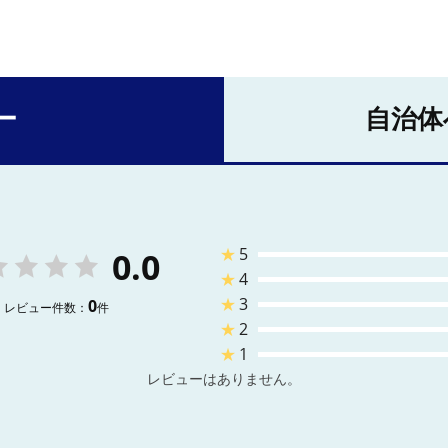
ー
自治体
★
5
0.0
★
4
★
3
0
レビュー件数：
件
★
2
★
1
レビューはありません。