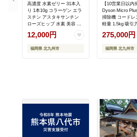
高濃度 水素ゼリー 31本入
【10営業日以内
り 1本10g コラーゲン エラ
Dyson Micro P
スチン アスタキサンチン
掃除機 コードレ
ローズヒップ 水素 美容 美
軽量 1.5kg 吸
肌 ダイエット
可視化 布団クリ
12,000円
275,000円
絡み防止 家電 電
岡県 北九州市
福岡県 北九州市
福岡県 北九州市