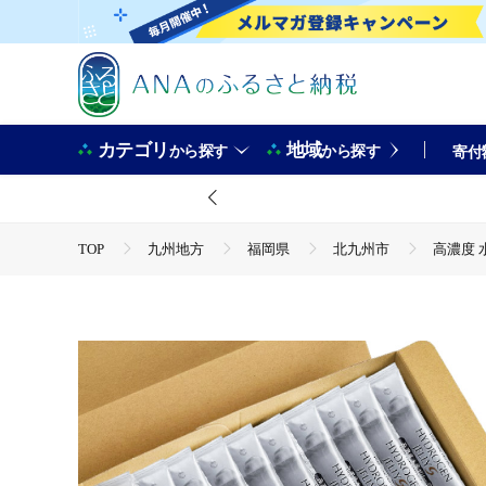
カテゴリ
地域
から探す
から探す
寄付
TOP
九州地方
福岡県
北九州市
高濃度 
TOP
パン・菓子類
高濃度 水素ゼリーS 100本セット
TOP
パン・菓子類
洋菓子
高濃度 水素ゼリーS
TOP
パン・菓子類
洋菓子
ゼリー
高濃度