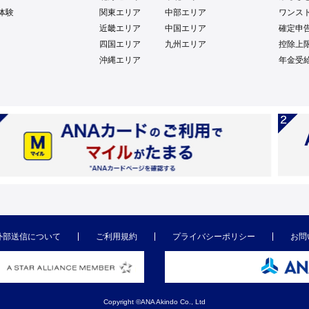
体験
関東エリア
中部エリア
ワンス
近畿エリア
中国エリア
確定申
四国エリア
九州エリア
控除上
沖縄エリア
年金受
外部送信について
ご利用規約
プライバシーポリシー
お問
Copyright ©ANA Akindo Co., Ltd