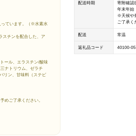
配送時期
寄附確認
年末年始
※天候や
ご了承く
入っています。（※水素水
配送
常温
エラスチンを配合した、ア
返礼品コード
40100-05
トール、エラスチン/酸味
酸三ナトリウム、ゼラチ
-バリン、甘味料（ステビ
。予めご了承ください。
）