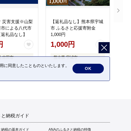
 災害支援※山梨
【返礼品なし】熊本県宇城
田市による八代市
市 ふるさと応援寄附金
【返礼品なし】
1,000円
円
1,000円
士吉田市
熊本県 宇城市
の利用に同意したことものといたします。
OK
さと納税ガイド
と納税の基本ガイド
ANAのふるさと納税の特徴