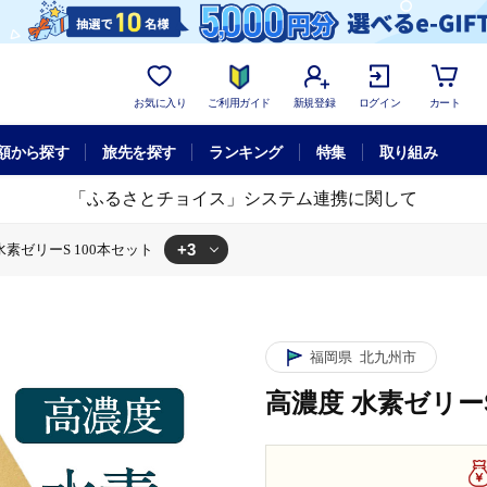
お気に入り
ご利用ガイド
新規登録
ログイン
カート
額から探す
旅先を探す
ランキング
特集
取り組み
「ふるさとチョイス」システム連携に関して
+3
水素ゼリーS 100本セット
 100本セット
 水素ゼリーS 100本セット
福岡県
北九州市
高濃度 水素ゼリーS