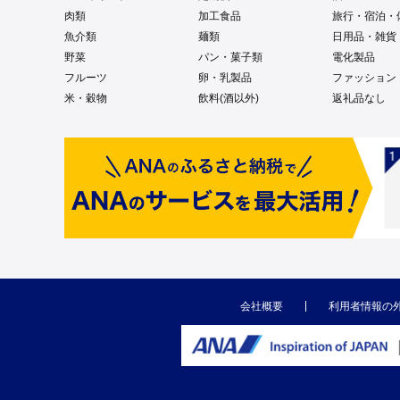
肉類
加工食品
旅行・宿泊・
魚介類
麺類
日用品・雑貨
野菜
パン・菓子類
電化製品
フルーツ
卵・乳製品
ファッション
米・穀物
飲料(酒以外)
返礼品なし
会社概要
利用者情報の