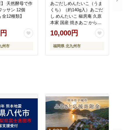
】 天然酵母で作
あごだしめんたいこ（うま
ワッサン 12個
くち）（約140g入）あごだ
 全12種類】
し めんたいこ 椒房庵 久原
本家 国産 焼きあご からし
たれ うまくち 中辛
0円
10,000円
九州市
福岡県 北九州市