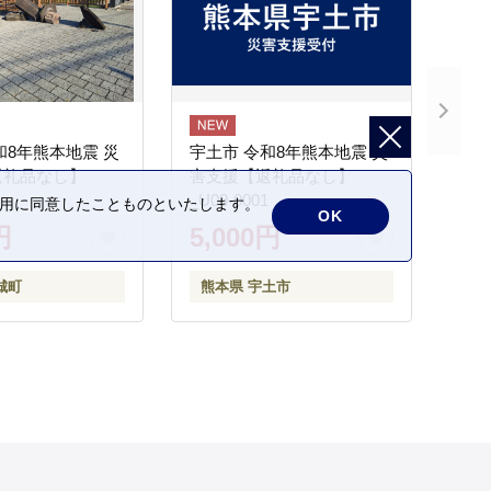
和8年熊本地震 災
宇土市 令和8年熊本地震 災
返礼品なし】
害支援【返礼品なし】
_U00-0001
の利用に同意したことものといたします。
OK
円
5,000円
城町
熊本県 宇土市