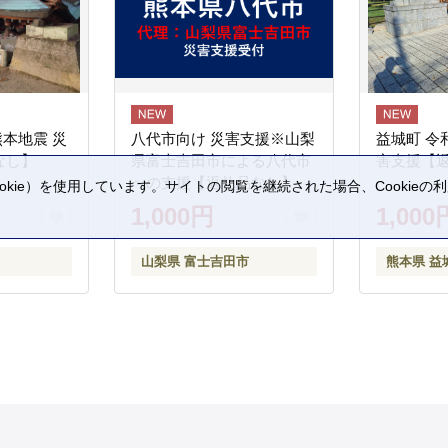
熊本地震 災
八代市向け 災害支援※山梨
益城町 令
なし】
県富士吉田市による八代市
害支援【
への支援【返礼品なし】
kie）を使用しています。サイトの閲覧を継続された場合、Cookie
。
1,000円
1,000
山梨県 富士吉田市
熊本県 益