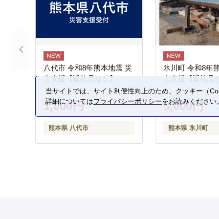
八代市 令和8年熊本地震 災
氷川町 令和8年
害支援【返礼品なし】
害支援【返礼品
当サイトでは、サイト利便性向上のため、クッキー（Coo
詳細については
プライバシーポリシー
をお読みください
1,000円
5,000円
熊本県 八代市
熊本県 氷川町