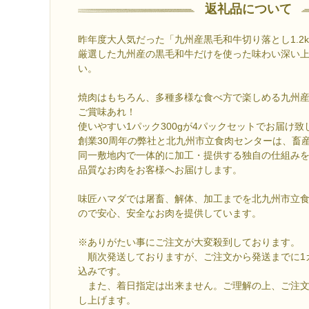
返礼品について
昨年度大人気だった「九州産黒毛和牛切り落とし1.2
厳選した九州産の黒毛和牛だけを使った味わい深い
い。
焼肉はもちろん、多種多様な食べ方で楽しめる九州
ご賞味あれ！
使いやすい1パック300gが4パックセットでお届け致
創業30周年の弊社と北九州市立食肉センターは、畜
同一敷地内で一体的に加工・提供する独自の仕組み
品質なお肉をお客様へお届けします。
味匠ハマダでは屠畜、解体、加工までを北九州市立
ので安心、安全なお肉を提供しています。
※ありがたい事にご注文が大変殺到しております。
順次発送しておりますが、ご注文から発送までに1
込みです。
また、着日指定は出来ません。ご理解の上、ご注文
し上げます。