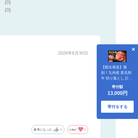
(0)
(0)
2026年6月30日
【順次発送】復
刻！九州産 黒毛和
牛 切り落とし 計
1.2kg 300g×4パッ
寄付額
ク 小分け
13,000円
寄付をする
参考になった
0
Like!
0