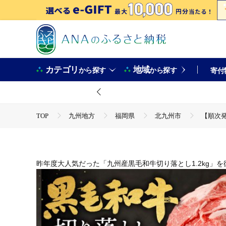
カテゴリ
地域
から探す
から探す
寄付
TOP
九州地方
福岡県
北九州市
【順次発
TOP
肉
【順次発送】復刻！九州産 黒毛和牛 切り落とし 計
TOP
肉
牛肉
【順次発送】復刻！九州産 黒毛和牛 
TOP
肉
牛肉
焼肉(牛肉)
【順次発送】復刻！
TOP
肉
牛肉
ほかの牛肉
【順次発送】復刻
昨年度大人気だった「九州産黒毛和牛切り落とし1.2kg」を