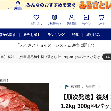
お気に入り
ご利用ガイド
新規登録
ログイン
カート
額から探す
旅先を探す
ランキング
特集
取り組み
「ふるさとチョイス」システム連携に関して
+4
送】復刻！九州産 黒毛和牛 切り落とし 計1.2kg 300g×4パック 小分け
1.2kg 300g×4パック 小分け
切り落とし 計1.2kg 300g×4パック 小分け
九州産 黒毛和牛 切り落とし 計1.2kg 300g×4パック 小分け
！九州産 黒毛和牛 切り落とし 計1.2kg 300g×4パック 小分け
復刻！
福岡県
北九州市
【順次発送】復刻！
1.2kg 300g×4