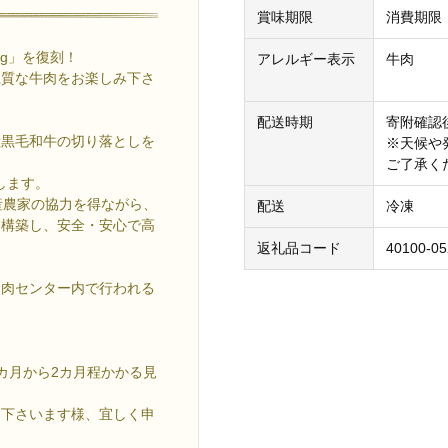
賞味期限
消費期限
kg」を復刻！
アレルギー表示
牛肉
上質な牛肉をお楽しみ下さ
配送時期
寄附確認
産黒毛和牛の切り落としを
※天候や
ご了承く
します。
産農家の協力を得ながら、
配送
冷凍
を構築し、安全・安心で高
返礼品コード
40100-05
食肉センター内で行われる
カ月から2カ月程かかる見
下さいます様、宜しく申