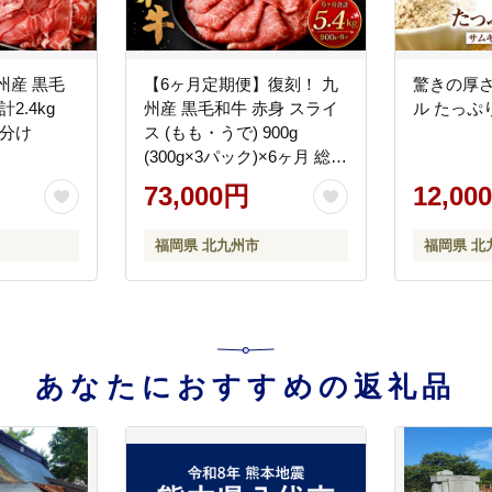
州産 黒毛
【6ヶ月定期便】復刻！ 九
驚きの厚さ
2.4kg
州産 黒毛和牛 赤身 スライ
ル たっぷ
小分け
ス (もも・うで) 900g
(300g×3パック)×6ヶ月 総合
計5.4kg お肉 牛肉 国産牛
73,000円
12,00
和牛 すき焼き 焼肉 焼き肉
しゃぶしゃぶ
福岡県 北九州市
福岡県 北
あなたにおすすめの返礼品