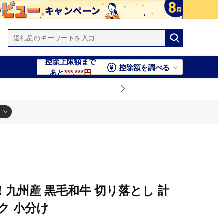
控除上限額まで
控除額を調べる
あと
***,***円
九州産 黒毛和牛 切り落とし 計
パック 小分け