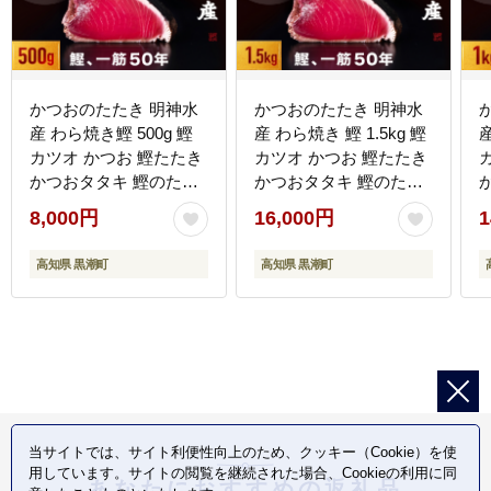
かつおのたたき 明神水
かつおのたたき 明神水
産 わら焼き鰹 500g 鰹
産 わら焼き 鰹 1.5kg 鰹
産
カツオ かつお 鰹たたき
カツオ かつお 鰹たたき
かつおタタキ 鰹のたた
かつおタタキ 鰹のたた
き かつおのタタキ 藁焼
き かつおのタタキ 藁焼
8,000円
16,000円
1
き わら焼き 魚 さかな
き わら焼き 魚 さかな
海鮮 刺身 お刺身 冷凍
海鮮 刺身 お刺身 冷凍
高知県 黒潮町
高知県 黒潮町
ご家庭用 グルメ 特産品
ご家庭用 グルメ 特産品
ご当地 本場 高知 黒潮町
ご当地 本場 高知 黒潮町
ギフト 贈答品 人気 返礼
ギフト 贈答品 人気 返礼
品 ふるさと納税 魚介類
品 ふるさと納税 魚介類
高知県産 土佐名物 高知
高知県産 土佐名物 高知
県 高評価 食卓 ご飯のお
県 食卓 ご飯のお供 父の
供 父の日 ギフト プレゼ
日 プレゼント ギフト
ント[1669]
[1697]
フ
当サイトでは、サイト利便性向上のため、クッキー（Cookie）を使
用しています。サイトの閲覧を継続された場合、Cookieの利用に同
あなたにおすすめの返礼品