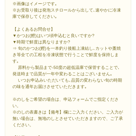
※画像はイメージです｡
※お受取り後は発泡スチロールから出して､速やかに冷凍
庫で保存してください｡
【よくあるお問合せ】
▼かつお(鰹)はいつ頃申込むと良いですか?
▼時期で鮮度は異なりますか?
⇒ 旬のかつお(鰹)を一本釣り後船上凍結し､カットや藁焼
き等全ての工程を冷凍状態で行うことで鮮度を保持しま
す｡
原料から製品まで-50度の超低温庫で保管することで､
発送時まで品質が一年中変わることはございません｡
いつお申込みいただいても､品質の変わらない旬の時期
の味を通年お届けさせていただきます｡
※のしをご希望の場合は、申込フォームでご指定くださ
い。
※のしの表書きは【備考】欄にご入力ください。ご入力が
無い場合は、無地のしとさせていただきますので、ご了承
ください。