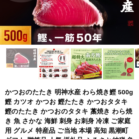
かつおのたたき 明神水産 わら焼き鰹 500g
鰹 カツオ かつお 鰹たたき かつおタタキ
鰹のたたき かつおのタタキ 藁焼き わら焼
き 魚 さかな 海鮮 刺身 お刺身 冷凍 ご家庭
用 グルメ 特産品 ご当地 本場 高知 黒潮町