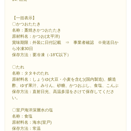
【一括表示】
〇かつおたたき
名称：藁焼きかつおたたき
原材料名：かつお(太平洋)
賞味期限：外装に日付記載 ⇒ 事業者確認 ※発送日か
ら冷凍30日
保存方法：要冷凍（-18℃以下）
〇たれ
名称：タタキのたれ
原材料名：しょうゆ(大豆・小麦を含む)(国内製造)、醸造
酢、ゆず果汁、みりん、砂糖、かつおぶし、食塩、こんぶ
保存方法：直射日光、高温多湿をさけて保存してくださ
い。
〇室戸海洋深層水の塩
名称：食塩
原材料名：海水(室戸)
保存方法：常温