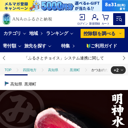
ログイン
新規登録
カート
カテゴリ
地域
ランキング
控除額を調べる
寄付額
旅先を探す
特集
ご利用ガイド
「ふるさとチョイス」システム連携に関して
+2
TOP
四国地方
高知県
黒潮町
かつおのたたき 明神水産 
TOP
魚介類
鮮魚
カツオ
かつおのたたき 明神水産 わら
高知県
黒潮町
TOP
加工食品
ほかの加工食品
かつおのたたき 明神水産 わら