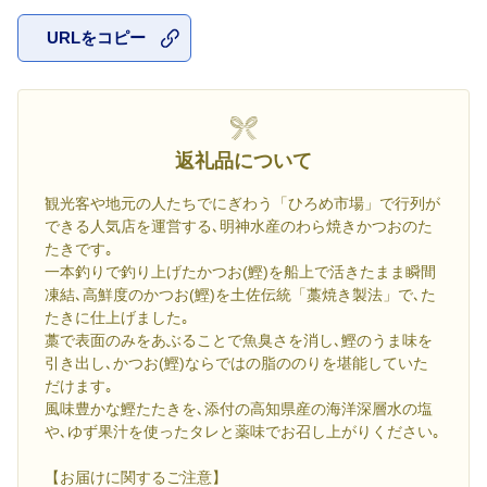
URLをコピー
お気に入
返礼品について
観光客や地元の人たちでにぎわう「ひろめ市場」で行列が
できる人気店を運営する､明神水産のわら焼きかつおのた
たきです｡
一本釣りで釣り上げたかつお(鰹)を船上で活きたまま瞬間
凍結､高鮮度のかつお(鰹)を土佐伝統「藁焼き製法」で､た
たきに仕上げました｡
藁で表面のみをあぶることで魚臭さを消し､鰹のうま味を
引き出し､かつお(鰹)ならではの脂ののりを堪能していた
だけます｡
風味豊かな鰹たたきを､添付の高知県産の海洋深層水の塩
や､ゆず果汁を使ったタレと薬味でお召し上がりください｡
【お届けに関するご注意】