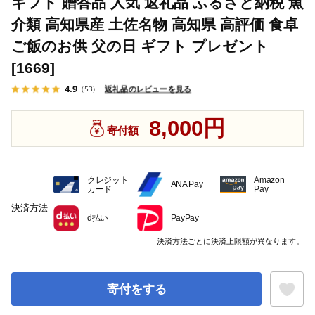
ギフト 贈答品 人気 返礼品 ふるさと納税 魚
介類 高知県産 土佐名物 高知県 高評価 食卓
ご飯のお供 父の日 ギフト プレゼント
[1669]
4.9
返礼品のレビューを見る
（53）
8,000円
寄付額
クレジット
Amazon
ANA Pay
カード
Pay
決済方法
d払い
PayPay
決済方法ごとに決済上限額が異なります。
寄付をする