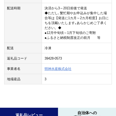
配送時期
決済から3～20日前後で発送
◆ただし､繁忙期やお申込みが集中した場
合等は【発送に1カ月～2カ月程度】お日に
ちを頂戴いたします｡あらかじめご了承く
ださい。◆
●12月中旬頃～1月下旬頃のご寄附
●ふるさと納税制度改正の前月 等
配送
冷凍
返礼品コード
39428-0573
事業者名
明神水産株式会社
地場産品
3
自治体への
返礼品レビュー