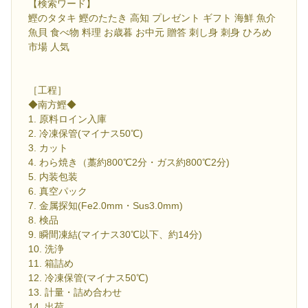
【検索ワード】
鰹のタタキ 鰹のたたき 高知 プレゼント ギフト 海鮮 魚介
魚貝 食べ物 料理 お歳暮 お中元 贈答 刺し身 刺身 ひろめ
市場 人気
［工程］
◆南方鰹◆
1. 原料ロイン入庫
2. 冷凍保管(マイナス50℃)
3. カット
4. わら焼き（藁約800℃2分・ガス約800℃2分)
5. 内装包装
6. 真空パック
7. 金属探知(Fe2.0mm・Sus3.0mm)
8. 検品
9. 瞬間凍結(マイナス30℃以下、約14分)
10. 洗浄
11. 箱詰め
12. 冷凍保管(マイナス50℃)
13. 計量・詰め合わせ
14. 出荷