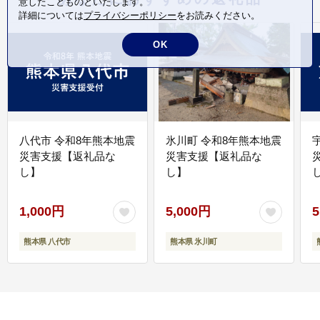
意したことものといたします。
詳細については
プライバシーポリシー
をお読みください。
OK
八代市 令和8年熊本地震
氷川町 令和8年熊本地震
災害支援【返礼品な
災害支援【返礼品な
し】
し】
し
1,000円
5,000円
5
熊本県 八代市
熊本県 氷川町