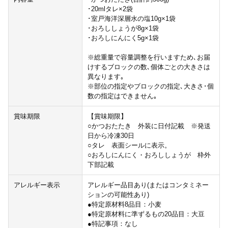
･20mlタレ×2袋
･室戸海洋深層水の塩10g×1袋
･おろししょうが8g×1袋
･おろしにんにく5g×1袋
※総重量で容量調整を行いますため､お届
けするブロックの数､個体ごとの大きさは
異なります｡
※部位の指定やブロックの指定､大きさ･個
数の指定はできません｡
賞味期限
【賞味期限】
○かつおたたき 外装に日付記載 ※発送
日から冷凍30日
○タレ 表面シールに表示。
○おろしにんにく・おろししょうが 枠外
下部記載
アレルギー表示
アレルギー品目あり(またはコンタミネー
ションの可能性あり)
●特定原材料8品目：小麦
●特定原材料に準ずるもの20品目：大豆
●特記事項：なし