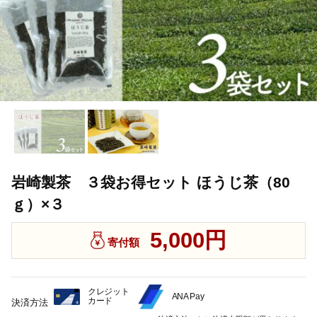
岩崎製茶 ３袋お得セット ほうじ茶（80
ｇ）×３
5,000円
寄付額
クレジット
ANA Pay
カード
決済方法