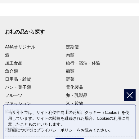
お礼の品から探す
ANAオリジナル
定期便
酒
肉類
加工食品
旅行・宿泊・体験
魚介類
麺類
日用品・雑貨
野菜
パン・菓子類
電化製品
フルーツ
卵・乳製品
ファッション
米・穀物
飲料(酒以外)
返礼品なし
当サイトでは、サイト利便性向上のため、クッキー（Cookie）を使
用しています。サイトの閲覧を継続された場合、Cookieの利用に同
意したことものといたします。
地域から探す
詳細については
プライバシーポリシー
をお読みください。