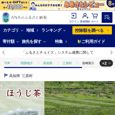
ログイン
新規登録
カート
カテゴリ
地域
ランキング
控除額を調べる
寄付額
旅先を探す
特集
ご利用ガイド
「ふるさとチョイス」システム連携に関して
+2
TOP
四国地方
高知県
三原村
岩崎製茶 ３袋お得セッ
TOP
飲料（酒以外）
岩崎製茶 ３袋お得セット ほうじ茶（80ｇ）
高知県
三原村
TOP
飲料（酒以外）
ソフトドリンク
お茶
岩崎製茶 