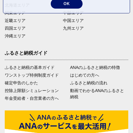
OK
北海道エリア
東北エリア
関東エリア
中部エリア
近畿エリア
中国エリア
四国エリア
九州エリア
沖縄エリア
ふるさと納税ガイド
ふるさと納税の基本ガイド
ANAのふるさと納税の特徴
ワンストップ特例制度ガイド
はじめての方へ
確定申告のしかた
ふるさと納税の流れ
控除上限額シミュレーション
動画でわかるANAのふるさと
納税
年金受給者・自営業者の方へ