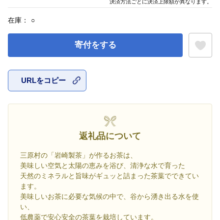
決済方法ごとに決済上限額が異なります。
在庫：
○
寄付をする
URLをコピー
お気に入
返礼品について
三原村の「岩崎製茶」が作るお茶は、
美味しい空気と太陽の恵みを浴び、清浄な水で育った
天然のミネラルと旨味がギュッと詰まった茶葉でできてい
ます。
美味しいお茶に必要な気候の中で、谷から湧き出る水を使
い、
低農薬で安心安全の茶葉を栽培しています。