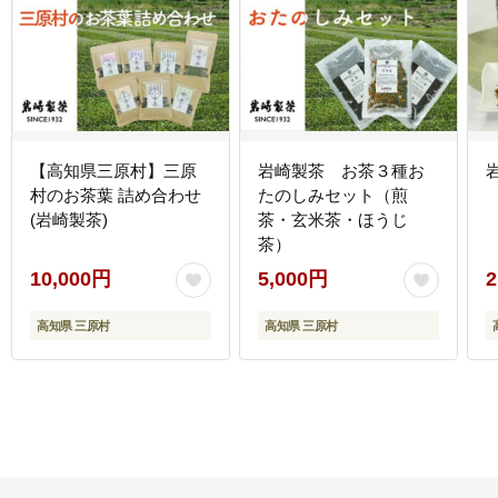
【高知県三原村】三原
岩崎製茶 お茶３種お
村のお茶葉 詰め合わせ
たのしみセット（煎
(岩崎製茶)
茶・玄米茶・ほうじ
茶）
10,000円
5,000円
2
高知県 三原村
高知県 三原村