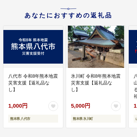
あなたにおすすめの返礼品
八代市 令和8年熊本地震
氷川町 令和8年熊本地震
災害支援【返礼品な
災害支援【返礼品な
し】
し】
1,000円
5,000円
1
熊本県 八代市
熊本県 氷川町