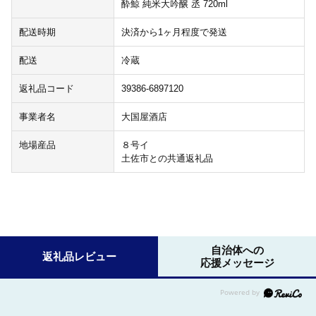
酔鯨 純米大吟醸 丞 720ml
配送時期
決済から1ヶ月程度で発送
配送
冷蔵
返礼品コード
39386-6897120
事業者名
大国屋酒店
地場産品
８号イ
土佐市との共通返礼品
自治体への
返礼品レビュー
応援メッセージ