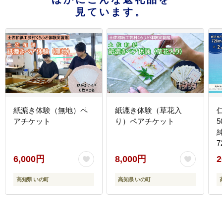
見ています。
紙漉き体験（無地）ペ
紙漉き体験（草花入
アチケット
り）ペアチケット
5
6,000円
8,000円
2
高知県 いの町
高知県 いの町