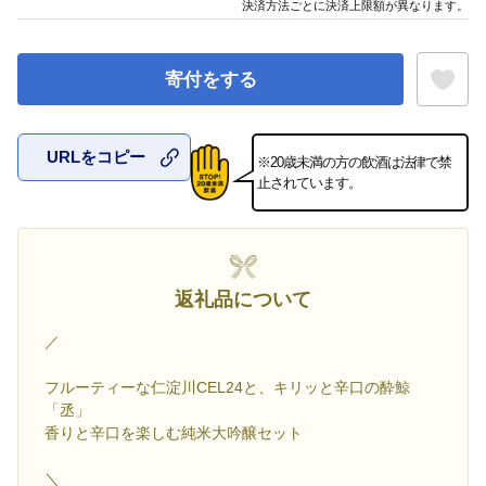
決済方法ごとに決済上限額が異なります。
寄付をする
URLをコピー
※20歳未満の方の飲酒は法律で禁
お気に入
止されています。
返礼品について
／
フルーティーな仁淀川CEL24と、キリッと辛口の酔鯨
「丞」
香りと辛口を楽しむ純米大吟醸セット
＼