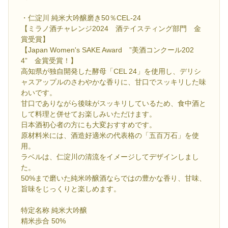
・仁淀川 純米大吟醸磨き50％CEL-24
【ミラノ酒チャレンジ2024 酒テイスティング部門 金
賞受賞】
【Japan Women's SAKE Award ”美酒コンクール202
4” 金賞受賞！】
高知県が独自開発した酵母「CEL 24」を使用し、デリシ
ャスアップルのさわやかな香りに、甘口でスッキリした味
わいです。
甘口でありながら後味がスッキリしているため、食中酒と
して料理と併せてお楽しみいただけます。
日本酒初心者の方にも大変おすすめです。
原材料米には、酒造好適米の代表格の「五百万石」を使
用。
ラベルは、仁淀川の清流をイメージしてデザインしまし
た。
50%まで磨いた純米吟醸酒ならではの豊かな香り、甘味、
旨味をじっくりと楽しめます。
特定名称 純米大吟醸
精米歩合 50%