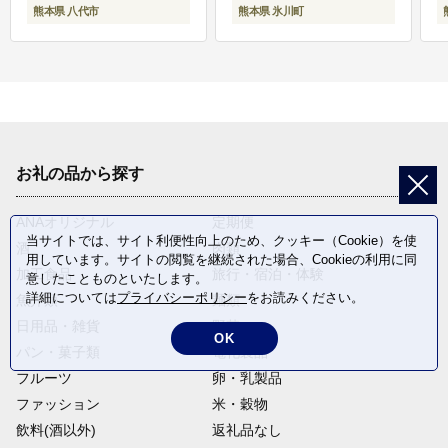
熊本県 八代市
熊本県 氷川町
お礼の品から探す
ANAオリジナル
定期便
当サイトでは、サイト利便性向上のため、クッキー（Cookie）を使
酒
肉類
用しています。サイトの閲覧を継続された場合、Cookieの利用に同
加工食品
旅行・宿泊・体験
意したことものといたします。
詳細については
プライバシーポリシー
をお読みください。
魚介類
麺類
日用品・雑貨
野菜
OK
パン・菓子類
電化製品
フルーツ
卵・乳製品
ファッション
米・穀物
飲料(酒以外)
返礼品なし