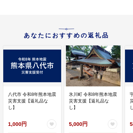
あなたにおすすめの返礼品
八代市 令和8年熊本地震
氷川町 令和8年熊本地震
災害支援【返礼品な
災害支援【返礼品な
し】
し】
し
1,000円
5,000円
5