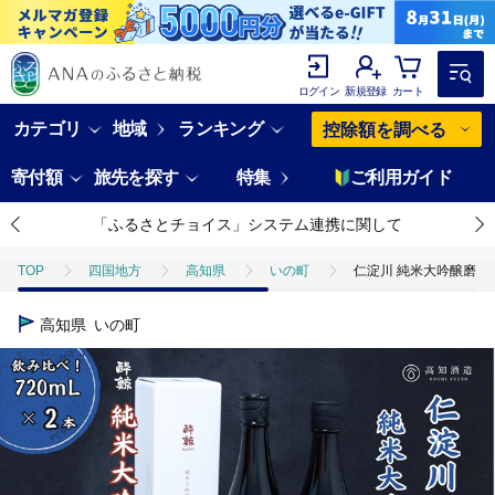
ログイン
新規登録
カート
カテゴリ
地域
ランキング
控除額を調べる
寄付額
旅先を探す
特集
ご利用ガイド
「ふるさとチョイス」システム連携に関して
TOP
四国地方
高知県
いの町
仁淀川 純米大吟醸磨き50％
高知県
いの町