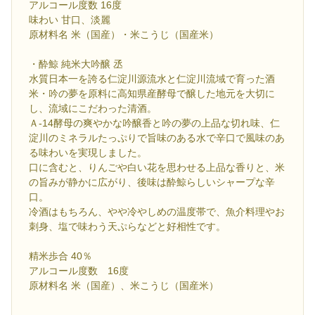
アルコール度数 16度
味わい 甘口、淡麗
原材料名 米（国産）・米こうじ（国産米）
・酔鯨 純米大吟醸 丞
水質日本一を誇る仁淀川源流水と仁淀川流域で育った酒
米・吟の夢を原料に高知県産酵母で醸した地元を大切に
し、流域にこだわった清酒。
Ａ-14酵母の爽やかな吟醸香と吟の夢の上品な切れ味、仁
淀川のミネラルたっぷりで旨味のある水で辛口で風味のあ
る味わいを実現しました。
口に含むと、りんごや白い花を思わせる上品な香りと、米
の旨みが静かに広がり、後味は酔鯨らしいシャープな辛
口。
冷酒はもちろん、やや冷やしめの温度帯で、魚介料理やお
刺身、塩で味わう天ぷらなどと好相性です。
精米歩合 40％
アルコール度数 16度
原材料名 米（国産）、米こうじ（国産米）