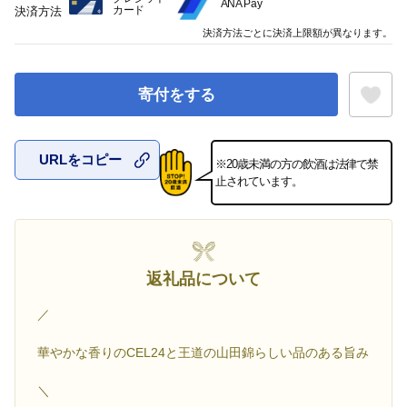
ANA Pay
カード
決済方法
決済方法ごとに決済上限額が異なります。
寄付をする
URLをコピー
※20歳未満の方の飲酒は法律で禁
お気に入
止されています。
返礼品について
／
華やかな香りのCEL24と王道の山田錦らしい品のある旨み
＼