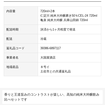
内容量
720ml×2本
仁淀川 純米大吟醸磨き50％CEL-24 720ml
亀泉 純米大吟醸 兵庫山田錦 720ml
配送時期
決済から1ヶ月程度で発送
配送
冷蔵
返礼品コード
39386-6897117
事業者名
大国屋酒店
地場産品
８号イ
土佐市との共通返礼品
香りと王道旨みのコントラストが楽しい、高知の純米大吟醸飲み
比べセットです