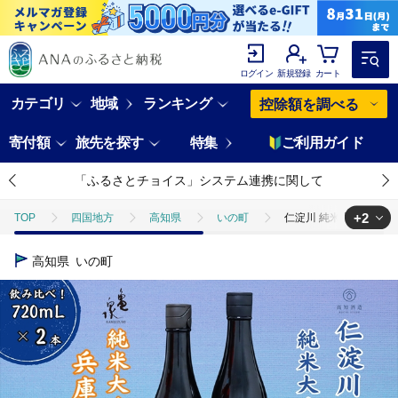
ログイン
新規登録
カート
カテゴリ
地域
ランキング
控除額を調べる
寄付額
旅先を探す
特集
ご利用ガイド
「ふるさとチョイス」システム連携に関して
+2
TOP
四国地方
高知県
いの町
仁淀川 純米大吟醸磨き50
TOP
酒
仁淀川 純米大吟醸磨き50％CEL-24 720ml 亀泉 純米大吟
高知県
いの町
TOP
酒
日本酒
仁淀川 純米大吟醸磨き50％CEL-24 720ml