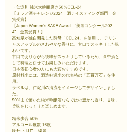
・仁淀川 純米大吟醸磨き50％CEL-24
【ミラノ酒チャレンジ2024 酒テイスティング部門 金
賞受賞】
【Japan Women's SAKE Award ”美酒コンクール202
4” 金賞受賞！】
高知県が独自開発した酵母「CEL 24」を使用し、デリシ
ャスアップルのさわやかな香りに、甘口でスッキリした味
わいです。
甘口でありながら後味がスッキリしているため、食中酒と
して料理と併せてお楽しみいただけます。
日本酒初心者の方にも大変おすすめです。
原材料米には、酒造好適米の代表格の「五百万石」を使
用。
ラベルは、仁淀川の清流をイメージしてデザインしまし
た。
50%まで磨いた純米吟醸酒ならではの豊かな香り、甘味、
旨味をじっくりと楽しめます。
精米歩合 50%
アルコール度数 16度
味わい 甘口、淡麗