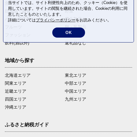
当サイトでは、サイト利便性向上のため、クッキー（Cookie）を使
魚介類
麺類
用しています。サイトの閲覧を継続された場合、Cookieの利用に同
日用品・雑貨
野菜
意したことものといたします。
パン・菓子類
電化製品
詳細については
プライバシーポリシー
をお読みください。
フルーツ
卵・乳製品
OK
ファッション
米・穀物
飲料(酒以外)
返礼品なし
地域から探す
北海道エリア
東北エリア
関東エリア
中部エリア
近畿エリア
中国エリア
四国エリア
九州エリア
沖縄エリア
ふるさと納税ガイド