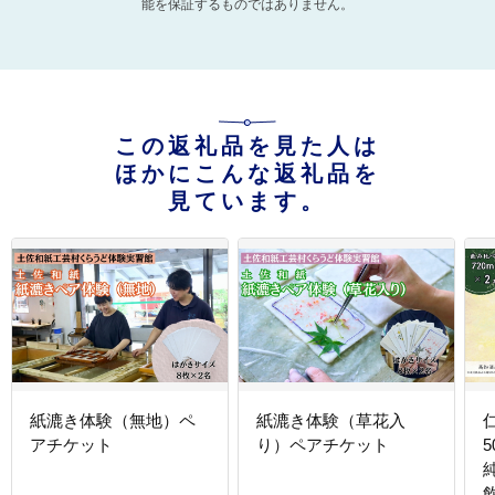
能を保証するものではありません。
この返礼品を見た人は
ほかにこんな返礼品を
見ています。
紙漉き体験（無地）ペ
紙漉き体験（草花入
アチケット
り）ペアチケット
5
純