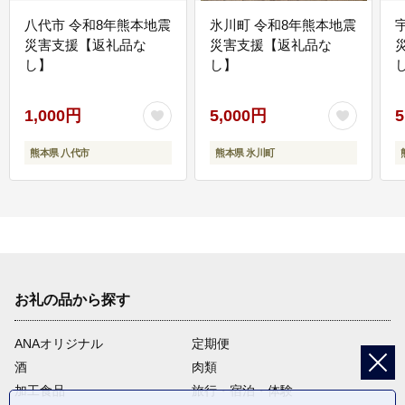
八代市 令和8年熊本地震
氷川町 令和8年熊本地震
災害支援【返礼品な
災害支援【返礼品な
し】
し】
し
1,000円
5,000円
5
熊本県 八代市
熊本県 氷川町
お礼の品から探す
ANAオリジナル
定期便
酒
肉類
加工食品
旅行・宿泊・体験