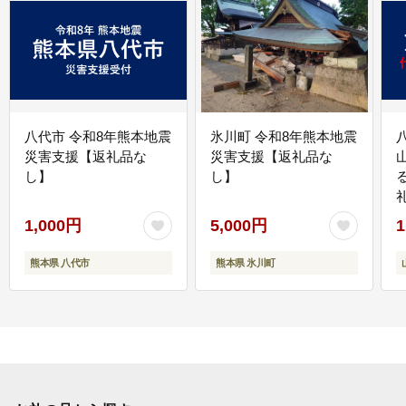
八代市 令和8年熊本地震
氷川町 令和8年熊本地震
災害支援【返礼品な
災害支援【返礼品な
し】
し】
1,000円
5,000円
1
熊本県 八代市
熊本県 氷川町