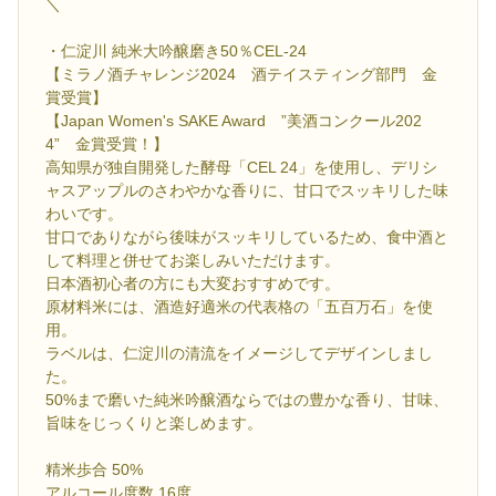
＼
・仁淀川 純米大吟醸磨き50％CEL-24
【ミラノ酒チャレンジ2024 酒テイスティング部門 金
賞受賞】
【Japan Women's SAKE Award ”美酒コンクール202
4” 金賞受賞！】
高知県が独自開発した酵母「CEL 24」を使用し、デリシ
ャスアップルのさわやかな香りに、甘口でスッキリした味
わいです。
甘口でありながら後味がスッキリしているため、食中酒と
して料理と併せてお楽しみいただけます。
日本酒初心者の方にも大変おすすめです。
原材料米には、酒造好適米の代表格の「五百万石」を使
用。
ラベルは、仁淀川の清流をイメージしてデザインしまし
た。
50%まで磨いた純米吟醸酒ならではの豊かな香り、甘味、
旨味をじっくりと楽しめます。
精米歩合 50%
アルコール度数 16度