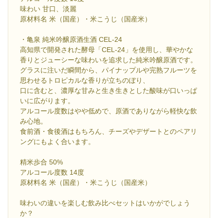
味わい 甘口、淡麗
原材料名 米（国産）・米こうじ（国産米）
・亀泉 純米吟醸原酒生酒 CEL-24
高知県で開発された酵母「CEL-24」を使用し、華やかな
香りとジューシーな味わいを追求した純米吟醸原酒です。
グラスに注いだ瞬間から、パイナップルや完熟フルーツを
思わせるトロピカルな香りが立ちのぼり、
口に含むと、濃厚な甘みと生き生きとした酸味が口いっぱ
いに広がります。
アルコール度数はやや低めで、原酒でありながら軽快な飲
み心地。
食前酒・食後酒はもちろん、チーズやデザートとのペアリ
ングにもよく合います。
精米歩合 50%
アルコール度数 14度
原材料名 米（国産）・米こうじ（国産米）
味わいの違いを楽しむ飲み比べセットはいかがでしょう
か？