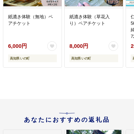
紙漉き体験（無地）ペ
紙漉き体験（草花入
アチケット
り）ペアチケット
5
6,000円
8,000円
2
高知県 いの町
高知県 いの町
あなたにおすすめの返礼品