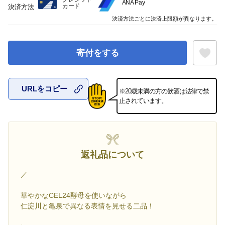
ANA Pay
カード
決済方法
決済方法ごとに決済上限額が異なります。
寄付をする
URLをコピー
※20歳未満の方の飲酒は法律で禁
お気に入
止されています。
返礼品について
／
華やかなCEL24酵母を使いながら
仁淀川と亀泉で異なる表情を見せる二品！