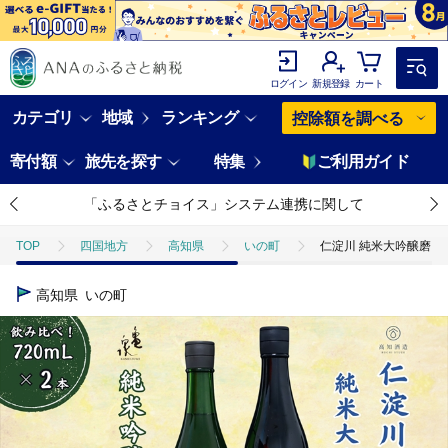
ログイン
新規登録
カート
カテゴリ
地域
ランキング
控除額を調べる
寄付額
旅先を探す
特集
ご利用ガイド
「ふるさとチョイス」システム連携に関して
TOP
四国地方
高知県
いの町
仁淀川 純米大吟醸磨き50％
高知県
いの町