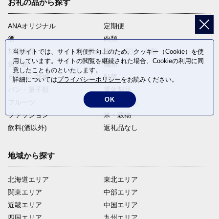
お礼の品から探す
ANAオリジナル
定期便
酒
肉類
加工食品
旅行・宿泊・体験
当サイトでは、サイト利便性向上のため、クッキー（Cookie）を使
用しています。サイトの閲覧を継続された場合、Cookieの利用に同
魚介類
麺類
意したことものといたします。
日用品・雑貨
野菜
詳細については
プライバシーポリシー
をお読みください。
パン・菓子類
電化製品
OK
フルーツ
卵・乳製品
ファッション
米・穀物
飲料(酒以外)
返礼品なし
地域から探す
北海道エリア
東北エリア
関東エリア
中部エリア
近畿エリア
中国エリア
四国エリア
九州エリア