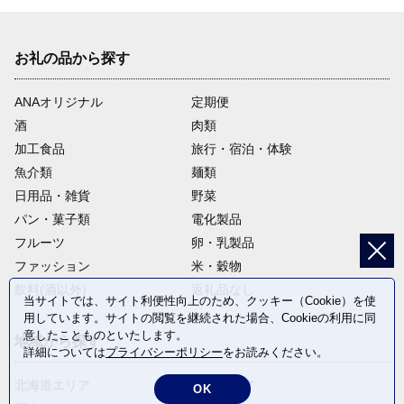
お礼の品から探す
ANAオリジナル
定期便
酒
肉類
加工食品
旅行・宿泊・体験
魚介類
麺類
日用品・雑貨
野菜
パン・菓子類
電化製品
フルーツ
卵・乳製品
ファッション
米・穀物
飲料(酒以外)
返礼品なし
当サイトでは、サイト利便性向上のため、クッキー（Cookie）を使
用しています。サイトの閲覧を継続された場合、Cookieの利用に同
意したことものといたします。
地域から探す
詳細については
プライバシーポリシー
をお読みください。
北海道エリア
東北エリア
OK