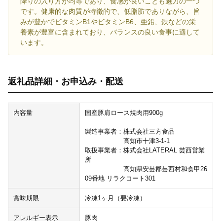
降りの入り方が均等であり、食感が良いことも魅力の一つ
です。健康的な肉質が特徴的で、低脂肪でありながら、旨
みが豊かでビタミンB1やビタミンB6、亜鉛、鉄などの栄
養素が豊富に含まれており、バランスの良い食事に適して
います。
返礼品詳細・お申込み・配送
内容量
国産豚肩ロース焼肉用900g
製造事業者：株式会社三方食品
高知市十津3-1-1
取扱事業者：株式会社LATERAL 芸西営業
所
高知県安芸郡芸西村和食甲26
09番地 リラクコート301
賞味期限
冷凍1ヶ月（要冷凍）
アレルギー表示
豚肉