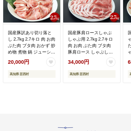
国産豚訳あり切り落と
国産豚肩ロースしゃぶ
し 2.7kg 2.7キロ 肉 お肉
しゃぶ用 2.7kg 2.7キロ
ゃ
ぶた肉 ブタ肉 おかず 炒
肉 お肉 ぶた肉 ブタ肉
め物 煮物 鍋 ジューシー
豚肩ロース しゃぶしゃ
美味しい おいしい 柔ら
ぶ おかず ジューシー 美
20,000円
34,000円
6
かい 国産 真空パック お
味しい おいしい 柔らか
取り寄せ 訳アリ ご自宅
い 国産 真空パック お取
高知県 芸西村
高知県 芸西村
用 家庭用
り寄せ 食品