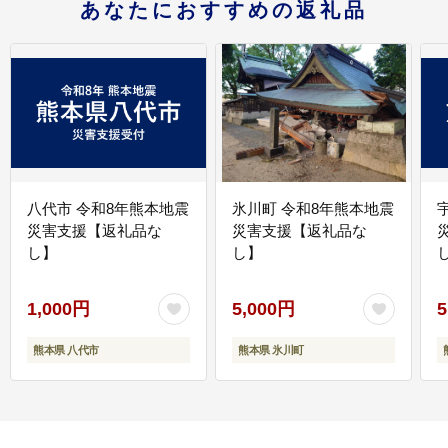
あなたにおすすめの返礼品
八代市 令和8年熊本地震
氷川町 令和8年熊本地震
災害支援【返礼品な
災害支援【返礼品な
し】
し】
し
1,000円
5,000円
5
熊本県 八代市
熊本県 氷川町