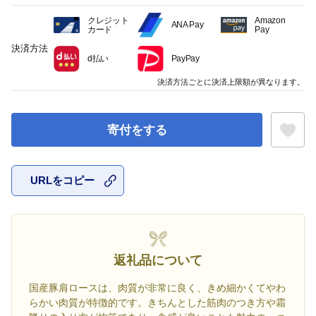
クレジット
Amazon
ANA Pay
カード
Pay
決済方法
d払い
PayPay
決済方法ごとに決済上限額が異なります。
寄付をする
URLをコピー
お気に入
返礼品について
国産豚肩ロースは、肉質が非常に良く、きめ細かくてやわ
らかい肉質が特徴的です。きちんとした筋肉のつき方や霜