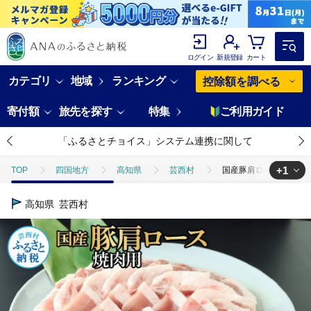
ログイン
新規登録
カート
カテゴリ
地域
ランキング
控除額を調べる
寄付額
旅先を探す
特集
ご利用ガイド
「ふるさとチョイス」システム連携に関して
+1
TOP
四国地方
高知県
芸西村
国産豚肩ロース焼肉用 9
TOP
肉
豚肉
国産豚肩ロース焼肉用 900g 肉 お肉 ぶた肉 
高知県
芸西村