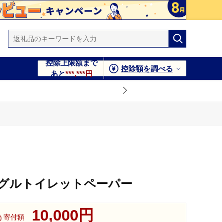
控除上限額まで
控除額を調べる
あと
***,***円
グルトイレットペーパー
10,000円
寄付額