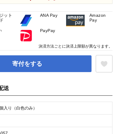
ジット
ANA Pay
Amazon
ド
Pay
い
PayPay
決済方法ごとに決済上限額が異なります。
寄付をする
配送
お気に入り登録
0個入り（白色のみ）
a057