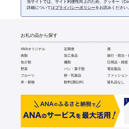
当サイトでは、サイト利便性向上のため、クッキー（Coo
詳細については
プライバシーポリシー
をお読みください
お礼の品から探す
ANAオリジナル
定期便
酒
肉類
加工食品
旅行・宿泊・
魚介類
麺類
日用品・雑貨
野菜
パン・菓子類
電化製品
フルーツ
卵・乳製品
ファッション
米・穀物
飲料(酒以外)
返礼品なし