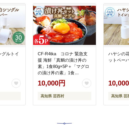
ングルトイ
CF-R4tka コロナ 緊急支
ハヤシの
援 海鮮「真鯛の漬け丼の
ットペー
素」1食80g×5P＋「マグロ
の漬け丼の素」1食
80g×5P《迷子の真鯛を食べ
10,000円
10,00
て応援 養殖生産業者応援プ
ロジェクト》コロナ応援 惣
高知県 芸西村
高知県 芸
菜 冷凍 保存食 小分け 高知
海鮮丼 一人暮らし〈高知市
共通返礼品〉