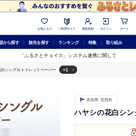
お気に入り
ご利用ガイド
新規登録
ログイン
カート
額から探す
旅先を探す
ランキング
特集
取り組み
「ふるさとチョイス」システム連携に関して
+1
花白シングルトイレットペーパー
シの花白シングルトイレットペーパー
高知県
芸西村
ハヤシの花白シン