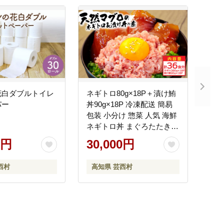
花白ダブルトイレ
ネギトロ80g×18P＋漬け鮪
パー
丼90g×18P 冷凍配送 簡易
包装 小分け 惣菜 人気 海鮮
ネギトロ丼 まぐろたたき
海鮮丼 便利 かんたん 自然
0円
30,000円
解凍 個食 一人暮らし どん
ぶり 漬け丼 お手軽
西村
高知県 芸西村