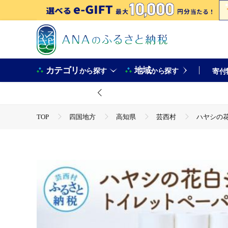
カテゴリ
地域
から探す
から探す
寄付
TOP
四国地方
高知県
芸西村
ハヤシの
TOP
日用品・雑貨
ほかの雑貨・日用品
ハヤ