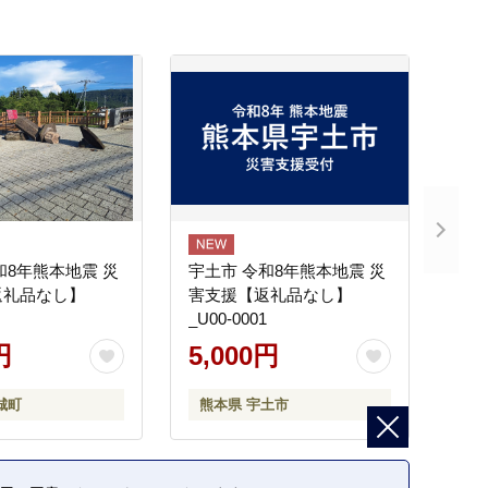
和8年熊本地震 災
宇土市 令和8年熊本地震 災
返礼品なし】
害支援【返礼品なし】
_U00-0001
円
5,000円
城町
熊本県 宇土市