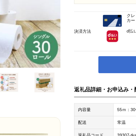
クレ
カー
d払
決済方法
返礼品詳細・お申込み・
内容量
55ｍ：3
配送
常温
返礼品コード
39307-tk