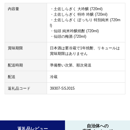
内容量
・土佐しらぎく 大吟醸 (720ml)
・土佐しらぎく 特吟 吟醸 (720ml)
・土佐しらぎく ぼっちり 特別純米 (720m
l)
・仙頭 純米吟醸焼酎 (720ml)
・仙頭の梅酒 (720ml)
賞味期限
日本酒は要冷蔵で1年焼酎、リキュールは
賞味期限はありません
配送時期
準備整い次第、順次発送
配送
冷蔵
返礼品コード
39307-SSJ015
自治体への
返礼品レビュー