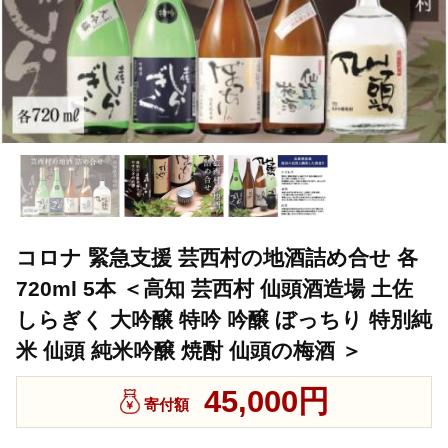
コロナ 緊急支援 芸西村の地酒詰め合せ 各
720ml 5本 ＜高知 芸西村 仙頭酒造場 土佐
しらぎく 大吟醸 特吟 吟醸 ぼっちり 特別純
米 仙頭 純米吟醸 焼酎 仙頭の梅酒 ＞
45,000円
寄付額