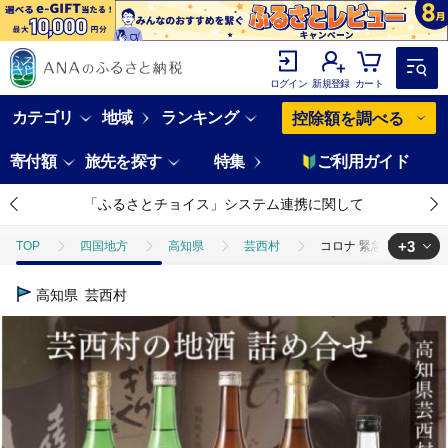
ログイン
新規登録
カート
カテゴリ
地域
ランキング
控除額を調べる
寄付額
旅先を探す
特集
ご利用ガイド
「ふるさとチョイス」システム連携に関して
+3
TOP
四国地方
高知県
芸西村
コロナ 緊急支援 芸西村の
TOP
酒
日本酒
コロナ 緊急支援 芸西村の地酒詰め合せ 各720
高知県
芸西村
TOP
酒
焼酎
コロナ 緊急支援 芸西村の地酒詰め合せ 各720m
TOP
酒
ほかの酒
コロナ 緊急支援 芸西村の地酒詰め合せ 各72