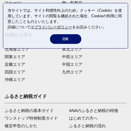
フルーツ
卵・乳製品
ファッション
米・穀物
当サイトでは、サイト利便性向上のため、クッキー（Cookie）を使
用しています。サイトの閲覧を継続された場合、Cookieの利用に同
飲料(酒以外)
返礼品なし
意したことものといたします。
詳細については
プライバシーポリシー
をお読みください。
地域から探す
OK
北海道エリア
東北エリア
関東エリア
中部エリア
近畿エリア
中国エリア
四国エリア
九州エリア
沖縄エリア
ふるさと納税ガイド
ふるさと納税の基本ガイド
ANAのふるさと納税の特徴
ワンストップ特例制度ガイド
はじめての方へ
確定申告のしかた
ふるさと納税の流れ