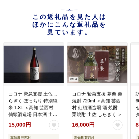
この返礼品を見た人は
ほかにこんな返礼品を
見ています。
コロナ 緊急支援 土佐し
コロナ 緊急支援 夢栗 栗
らぎく ぼっちり 特別純
焼酎 720ml ＜高知 芸西
米 1.8L ＜高知 芸西村
村 仙頭酒造場 酒 焼酎
仙頭酒造場 日本酒 土佐
栗焼酎 土佐 しらぎく ＞
しらぎく＞
15,000円
16,000円
8
高知県 芸西村
高知県 芸西村