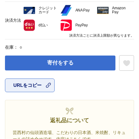
クレジット
Amazon
ANA Pay
カード
Pay
決済方法
d払い
PayPay
決済方法ごとに決済上限額が異なります。
在庫：
○
寄付をする
URLをコピー
お気に入
返礼品について
芸西村の仙頭酒造場、こだわりの日本酒、米焼酎、リキュ
ールの詰め合せです。内容はこちらです。