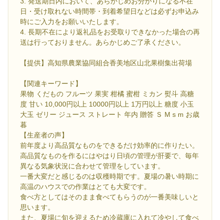
3. 発送期日内において、あらかじめお分かりになる不在
日・受け取れない時間帯・到着希望日などは必ずお申込み
時にご入力をお願いいたします。
4. 長期不在により返礼品をお受取りできなかった場合の再
送は行っておりません。あらかじめご了承ください。
【提供】高知県農業協同組合香美地区山北果樹集出荷場
【関連キーワード】
果物 くだもの フルーツ 果実 柑橘 蜜柑 ミカン 熨斗 高糖
度 甘い 10,000円以上 10000円以上 1万円以上 糖度 小玉
大玉 ゼリー ジュース ストレート 年内 贈答 Ｓ M s m お歳
暮
【生産者の声】
前年度より高品質なものをできるだけ効率的に作りたい。
高品質なものを作るにはやはり日頃の管理が肝要で、毎年
異なる気象状況に合わせて管理をしています。
一番大変だと感じるのは収穫時期です。夏場の暑い時期に
高温のハウスでの作業はとても大変です。
食べ方としてはそのまま食べてもらうのが一番美味しいと
思います。
また、夏場に旬を迎えるため冷蔵庫に入れて冷やして食べ