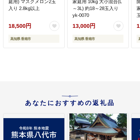
庭用) マスクメロン2玉
家庭用 10kg 大小混合(L
入り 2.8kg以上
～3L) 約18～28玉入り
yk-0070
玉
18,500円
13,000円
1
高知県 香南市
高知県 香南市
限
上
あなたにおすすめの返礼品