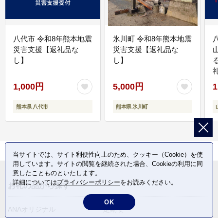
八代市 令和8年熊本地震
氷川町 令和8年熊本地震
災害支援【返礼品な
災害支援【返礼品な
し】
し】
1,000円
5,000円
1
熊本県 八代市
熊本県 氷川町
当サイトでは、サイト利便性向上のため、クッキー（Cookie）を使
用しています。サイトの閲覧を継続された場合、Cookieの利用に同
意したことものといたします。
詳細については
プライバシーポリシー
をお読みください。
お礼の品から探す
OK
ANAオリジナル
定期便