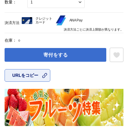
数量：
クレジット
ANA Pay
カード
決済方法
決済方法ごとに決済上限額が異なります。
在庫：
○
寄付をする
URLをコピー
お気に入