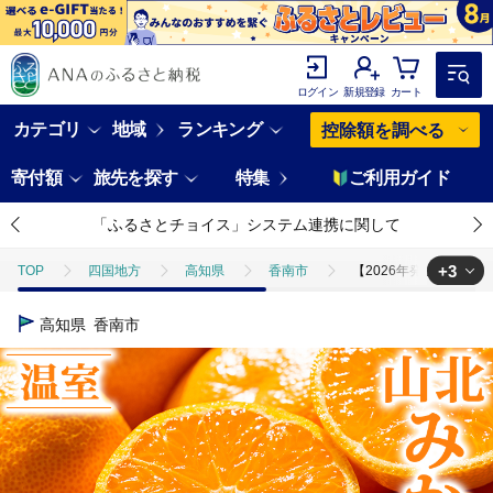
ログイン
新規登録
カート
カテゴリ
地域
ランキング
控除額を調べる
寄付額
旅先を探す
特集
ご利用ガイド
「ふるさとチョイス」システム連携に関して
+3
TOP
四国地方
高知県
香南市
【2026年発送分】山北温室
TOP
フルーツ
【2026年発送分】山北温室みかん1.2kg 秀品 果物 柑橘
高知県
香南市
TOP
フルーツ
みかん・かんきつ類
【2026年発送分】山北温室
TOP
フルーツ
ほかのフルーツ
【2026年発送分】山北温室みかん