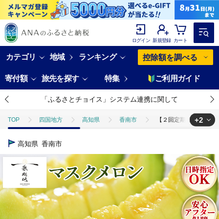
ログイン
新規登録
カート
カテゴリ
地域
ランキング
控除額を調べる
寄付額
旅先を探す
特集
ご利用ガイド
「ふるさとチョイス」システム連携に関して
+2
TOP
四国地方
高知県
香南市
【２回定期便】一果相伝マス
TOP
フルーツ
【２回定期便】一果相伝マスクメロン贈答用 1玉入り めろ
高知県
香南市
TOP
フルーツ
メロン
【２回定期便】一果相伝マスクメロン贈答用