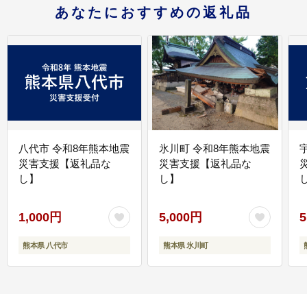
あなたにおすすめの返礼品
八代市 令和8年熊本地震
氷川町 令和8年熊本地震
災害支援【返礼品な
災害支援【返礼品な
し】
し】
し
1,000円
5,000円
5
熊本県 八代市
熊本県 氷川町