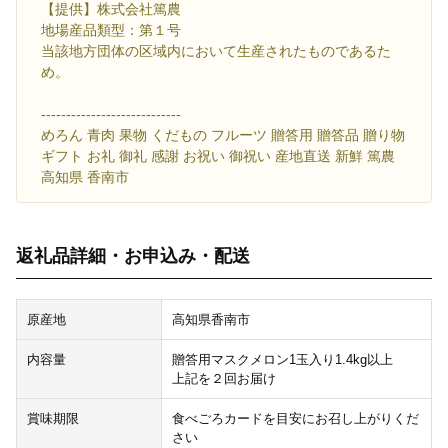
【提供】株式会社篤農
地場産品類型：第１号
当該地方団体の区域内において生産されたものであるた
め。
----------------------------
めろん 青肉 果物 くだもの フルーツ 贈答用 贈答品 贈り物
ギフト お礼 御礼 感謝 お祝い 御祝い 産地直送 新鮮 篤農
高知県 香南市
返礼品詳細・お申込み・配送
原産地
高知県香南市
内容量
贈答用マスクメロン1玉入り1.4kg以上
上記を２回お届け
賞味期限
食べごろカードを目安にお召し上がりくだ
さい