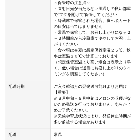
～保管時の注意点～
・直射日光が当たらない風通しの良い部屋
で”フタを開けて”保管してください
・冷蔵庫で保管された場合、食べ頃カード
の目安は当てはまりません
・常温で保管して、お召し上がりになる２
～３時間前から冷蔵庫で冷やしてお召し上
がりください
・食べ頃は春夏は想定保管室温２５℃、秋
冬は室温２０℃で計算しております
（想定保管室温より高い場合は表示より早
く、低い場合は遅目にお召し上がりのタイ
ミングを調整してください）
配送時期
ご入金確認月の翌発送可能月よりお届け
【重要】
※８月中旬～９月中旬はメロンの収穫がな
いため発送を行っておりません。あらかじ
めご了承ください。
※天候や育成状況により、発送休止時期が
多少前後する場合があります
配送
常温