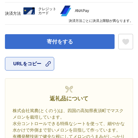
クレジット
ANA Pay
カード
決済方法
決済方法ごとに決済上限額が異なります。
寄付をする
URLをコピー
お気に入
返礼品について
株式会社篤農(とくのう)は、四国の高知県夜須町でマスク
メロンを栽培しています。
水分コントロールできる特殊なシートを使って、細やかな
水かけで外側まで甘いメロンを目指して作っています。
有機発酵技術で健全な根にしてメロンのうまみがしっかり