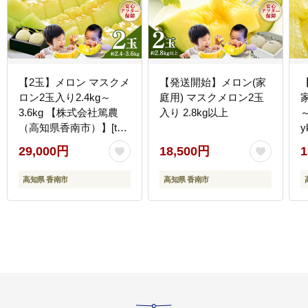
【2玉】メロン マスクメ
【発送開始】メロン(家
ロン2玉入り2.4kg～
庭用) マスクメロン2玉
家
3.6kg 【株式会社篤農
入り 2.8kg以上
～
（高知県香南市）】[tn-
y
0012]
29,000円
18,500円
1
高知県 香南市
高知県 香南市