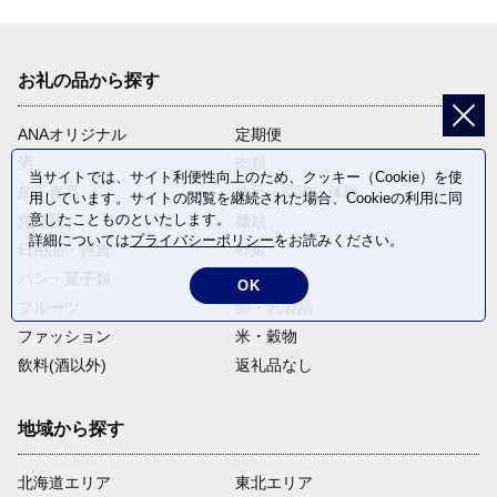
お礼の品から探す
ANAオリジナル
定期便
酒
肉類
当サイトでは、サイト利便性向上のため、クッキー（Cookie）を使
加工食品
旅行・宿泊・体験
用しています。サイトの閲覧を継続された場合、Cookieの利用に同
意したことものといたします。
魚介類
麺類
詳細については
プライバシーポリシー
をお読みください。
日用品・雑貨
野菜
パン・菓子類
電化製品
OK
フルーツ
卵・乳製品
ファッション
米・穀物
飲料(酒以外)
返礼品なし
地域から探す
北海道エリア
東北エリア