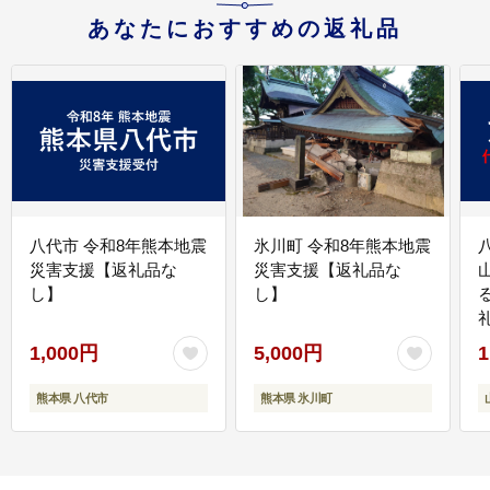
あなたにおすすめの返礼品
八代市 令和8年熊本地震
氷川町 令和8年熊本地震
災害支援【返礼品な
災害支援【返礼品な
し】
し】
1,000円
5,000円
1
熊本県 八代市
熊本県 氷川町