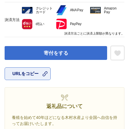
クレジット
Amazon
ANA Pay
カード
Pay
決済方法
d払い
PayPay
決済方法ごとに決済上限額が異なります。
寄付をする
URLをコピー
お気に入
返礼品について
養殖を始めて40年ほどになる木村水産より全国へ自信を持
ってお届けいたします。