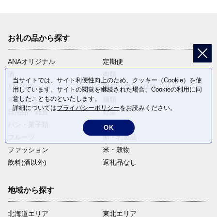
お礼の品から探す
ANAオリジナル
定期便
酒
肉類
当サイトでは、サイト利便性向上のため、クッキー（Cookie）を使
加工食品
旅行・宿泊・体験
用しています。サイトの閲覧を継続された場合、Cookieの利用に同
意したことものといたします。
魚介類
麺類
詳細については
プライバシーポリシー
をお読みください。
日用品・雑貨
野菜
パン・菓子類
電化製品
OK
フルーツ
卵・乳製品
ファッション
米・穀物
飲料(酒以外)
返礼品なし
地域から探す
北海道エリア
東北エリア