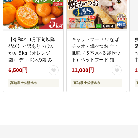
【令和9年1月下旬以降
キャットフード いなば
発送】＜訳あり＞ぽん
チャオ・焼かつお 全４
かん５kg（オレンジ
風味（５本入×６袋セッ
園） デコポンの親 みか
ト）ペットフード 猫 ね
ん ミカン 果物 果実 柑
こ ネコ スティックタイ
1
6,500円
11,000円
1
橘 フルーツ ポンカン で
プ 消臭 カツオ 魚肉 ご
こぽん おやつ デザート
はん おやつ 国産品 高知
高知県 土佐清水市
高知県 土佐清水市
甘い 美味しい 家庭用 名
県 土佐清水市
物 国産【R01080】
【R00273】
【