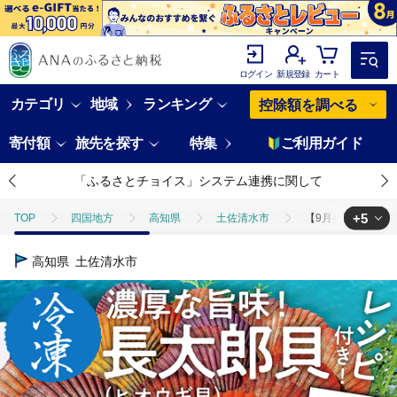
ログイン
新規登録
カート
カテゴリ
地域
ランキング
控除額を調べる
寄付額
旅先を探す
特集
ご利用ガイド
「ふるさとチョイス」システム連携に関して
+5
TOP
四国地方
高知県
土佐清水市
【9月発送】黒潮の恵
TOP
魚介類
貝類
【9月発送】黒潮の恵 冷凍 ヒオウギ貝16
高知県
土佐清水市
TOP
魚介類
貝類
あわび
【9月発送】黒潮の恵 冷凍 
TOP
魚介類
貝類
ほたて
【9月発送】黒潮の恵 冷凍 
TOP
魚介類
貝類
カキ
【9月発送】黒潮の恵 冷凍 ヒ
TOP
魚介類
貝類
ほかの貝類
【9月発送】黒潮の恵 冷