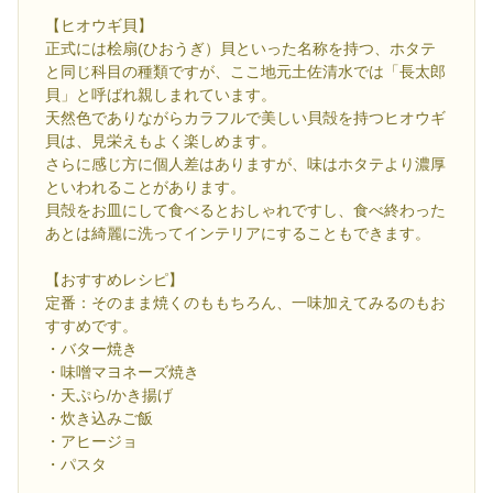
【ヒオウギ貝】
正式には桧扇(ひおうぎ）貝といった名称を持つ、ホタテ
と同じ科目の種類ですが、ここ地元土佐清水では「長太郎
貝」と呼ばれ親しまれています。
天然色でありながらカラフルで美しい貝殻を持つヒオウギ
貝は、見栄えもよく楽しめます。
さらに感じ方に個人差はありますが、味はホタテより濃厚
といわれることがあります。
貝殻をお皿にして食べるとおしゃれですし、食べ終わった
あとは綺麗に洗ってインテリアにすることもできます。
【おすすめレシピ】
定番：そのまま焼くのももちろん、一味加えてみるのもお
すすめです。
・バター焼き
・味噌マヨネーズ焼き
・天ぷら/かき揚げ
・炊き込みご飯
・アヒージョ
・パスタ