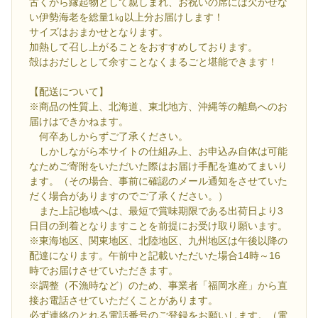
古くから縁起物として親しまれ、お祝いの席には欠かせな
い伊勢海老を総量1㎏以上分お届けします！
サイズはおまかせとなります。
加熱して召し上がることをおすすめしております。
殻はおだしとして余すことなくまるごと堪能できます！
【配送について】
※商品の性質上、北海道、東北地方、沖縄等の離島へのお
届けはできかねます。
何卒あしからずご了承ください。
しかしながら本サイトの仕組み上、お申込み自体は可能
なためご寄附をいただいた際はお届け手配を進めてまいり
ます。（その場合、事前に確認のメール通知をさせていた
だく場合がありますのでご了承ください。）
また上記地域へは、最短で賞味期限である出荷日より3
日目の到着となりますことを前提にお受け取り願います。
※東海地区、関東地区、北陸地区、九州地区は午後以降の
配達になります。午前中と記載いただいた場合14時～16
時でお届けさせていただきます。
※調整（不漁時など）のため、事業者「福岡水産」から直
接お電話させていただくことがあります。
必ず連絡のとれる電話番号のご登録をお願いします。（電