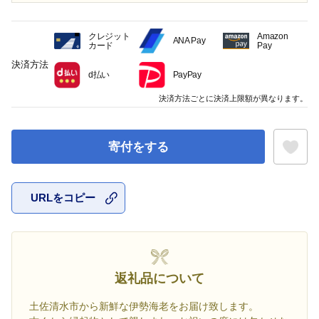
クレジット
Amazon
ANA Pay
カード
Pay
決済方法
d払い
PayPay
決済方法ごとに決済上限額が異なります。
寄付をする
URLをコピー
お気に入
返礼品について
土佐清水市から新鮮な伊勢海老をお届け致します。