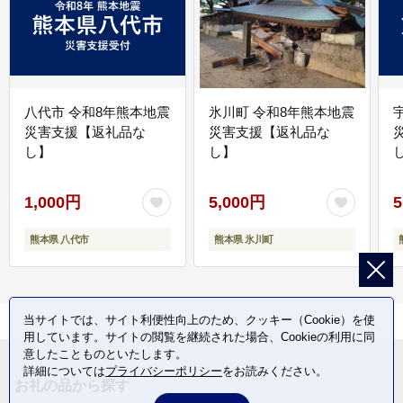
八代市 令和8年熊本地震
氷川町 令和8年熊本地震
災害支援【返礼品な
災害支援【返礼品な
し】
し】
し
1,000円
5,000円
5
熊本県 八代市
熊本県 氷川町
当サイトでは、サイト利便性向上のため、クッキー（Cookie）を使
用しています。サイトの閲覧を継続された場合、Cookieの利用に同
意したことものといたします。
詳細については
プライバシーポリシー
をお読みください。
お礼の品から探す