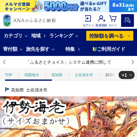
ログイン
新規登録
カート
カテゴリ
地域
ランキング
控除額を調べる
寄付額
旅先を探す
特集
ご利用ガイド
「ふるさとチョイス」システム連携に関して
+1
TOP
四国地方
高知県
土佐清水市
10月中旬以降発送 
TOP
魚介類
10月中旬以降発送 天然 伊勢海老１kg（サイズおまかせ
高知県
土佐清水市