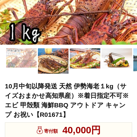
10月中旬以降発送 天然 伊勢海老１kg（サ
イズおまかせ高知県産）※着日指定不可※
エビ 甲殻類 海鮮BBQ アウトドア キャン
プ お祝い【R01671】
40,000円
寄付額