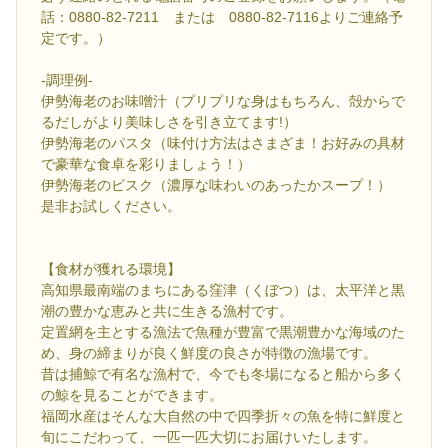
話：0880-82-7211 または 0880-82-7116よりご連絡予
定です。）
-調理例-
伊勢海老のお味噌汁（プリプリな身はもちろん、殻からで
るだしがより美味しさを引き立てます!）
伊勢海老のパスタ（味付け方法はさまざま！お好みの具材
で豪華な食卓を彩りましょう！）
伊勢海老のビスク（濃厚な味わいのあったかスープ！）
是非お試しください。
【食材が獲れる環境】
高知県最南端のまちにある窪津（くぼつ）は、太平洋と黒
潮の豊かな恵みと共に生きる漁村です。
定置網を主とする漁法で魚種が豊富で黒潮豊かな海域のた
め、身の締まりが良く鮮度の良さが特徴の漁場です。
昔は捕鯨で有名な漁村で、今でも冬場になると船から多く
の鯨を見ることができます。
福岡水産はそんな大自然の中で四季折々の魚を特に鮮度と
旬にこだわって、一匹一匹大切にお届けいたします。