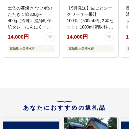
土佐の藁焼き ウツボの
【9月発送】皮ごとシー
たたき１節300g～
クワーサー果汁
400g（冷凍）漁師町伝
100％（500ml×瓶２本セ
統タレ・にんにく・ネ
ット）1000ml 調味料 飲
ギ付 うつぼ 刺身 さしみ
料 飲み物 お酒 酒 さけ
1
14,000円
14,000円
1
淡白 白身 高知 タタキ
シークワーサー シーク
つまみ 酒の肴 グルメ 珍
アーサー 果実 柑橘類
高知県 土佐清水市
高知県 土佐清水市
味 コラーゲン
100% おいしい 数量限
【R00399】
定 先行予約【R00360】
【
あなたにおすすめの返礼品