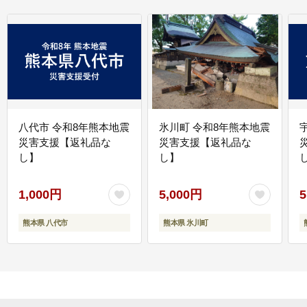
八代市 令和8年熊本地震
氷川町 令和8年熊本地震
災害支援【返礼品な
災害支援【返礼品な
し】
し】
し
1,000円
5,000円
5
熊本県 八代市
熊本県 氷川町