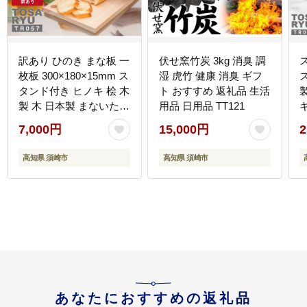
訳あり ひのき まな板 一
伏せ窯竹炭 3kg 消臭 調
枚板 300×180×15mm ス
湿 虎竹 健康 消臭 ギフ
タンド付き ヒノキ 桧 木
ト おすすめ 返礼品 生活
製 木 日本製 まないた
用品 日用品 TT121
キッチン 台所 キッチン
7,000円
15,000円
2
用品 調理器具 贈答 木製
家具 四万十 カットボー
高知県 須崎市
高知県 須崎市
ド カッティングボード
ウッドボード 料理 シン
プル 木工職人 日用品 土
佐龍 高知県 須崎市
TR057
あなたにおすすめの返礼品