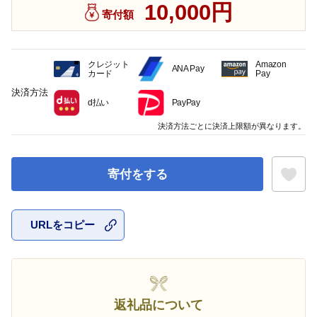
10,000円
寄付額
クレジット
Amazon
ANA Pay
カード
Pay
決済方法
d払い
PayPay
決済方法ごとに決済上限額が異なります。
寄付をする
URLをコピー
お気に入
返礼品について