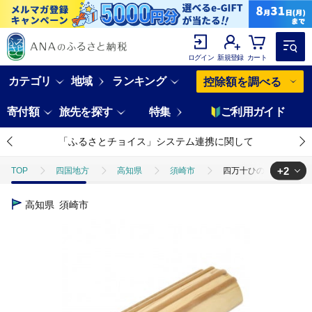
ログイン
新規登録
カート
カテゴリ
地域
ランキング
控除額を調べる
寄付額
旅先を探す
特集
ご利用ガイド
「ふるさとチョイス」システム連携に関して
+2
TOP
四国地方
高知県
須崎市
四万十ひのき 健康足踏み
TOP
日用品・雑貨
伝統工芸品
四万十ひのき 健康足踏み 足つ
高知県
須崎市
TOP
日用品・雑貨
ほかの雑貨・日用品
四万十ひのき 健康足