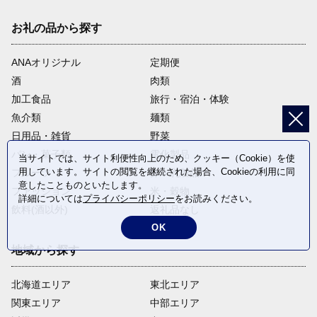
お礼の品から探す
ANAオリジナル
定期便
酒
肉類
加工食品
旅行・宿泊・体験
魚介類
麺類
日用品・雑貨
野菜
パン・菓子類
電化製品
当サイトでは、サイト利便性向上のため、クッキー（Cookie）を使
用しています。サイトの閲覧を継続された場合、Cookieの利用に同
フルーツ
卵・乳製品
意したことものといたします。
ファッション
米・穀物
詳細については
プライバシーポリシー
をお読みください。
飲料(酒以外)
返礼品なし
OK
地域から探す
北海道エリア
東北エリア
関東エリア
中部エリア