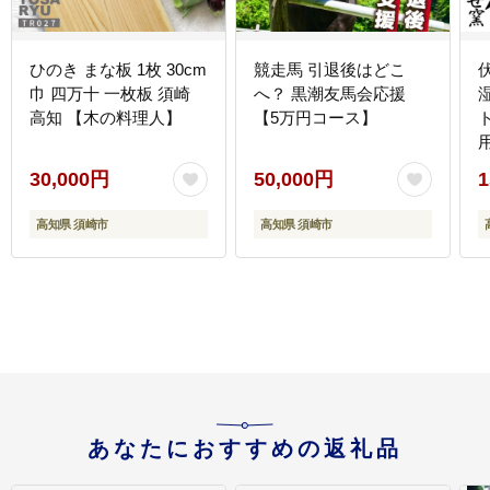
ひのき まな板 1枚 30cm
競走馬 引退後はどこ
巾 四万十 一枚板 須崎
へ？ 黒潮友馬会応援
高知 【木の料理人】
【5万円コース】
用
30,000円
50,000円
1
高知県 須崎市
高知県 須崎市
あなたにおすすめの返礼品