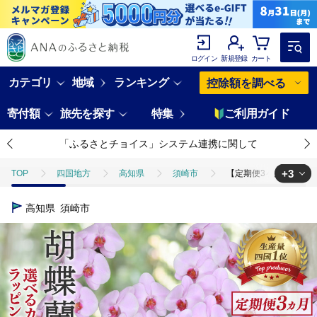
ログイン
新規登録
カート
カテゴリ
地域
ランキング
控除額を調べる
寄付額
旅先を探す
特集
ご利用ガイド
「ふるさとチョイス」システム連携に関して
+3
TOP
四国地方
高知県
須崎市
【定期便3ヶ月】 【訳あり
TOP
日用品・雑貨
花・観葉植物
【定期便3ヶ月】 【訳あり】
高知県
須崎市
TOP
日用品・雑貨
ほかの雑貨・日用品
【定期便3ヶ月】 【
TOP
返礼品なし
【定期便3ヶ月】 【訳あり】 胡蝶蘭 5本立て ピンク