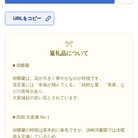
URLをコピー
お気に入
返礼品について
■ 胡蝶蘭
胡蝶蘭は、花が大きく華やかなのが特徴です。
花言葉には「幸福が飛んでくる」「純粋な愛」「発展」な
どの意味があり、
大変縁起の良い花とされています。
■ 四国 生産量 No.1
胡蝶蘭の時期は基本的に春先ですが、須崎洋蘭園では冷暖
房を完備しているため、