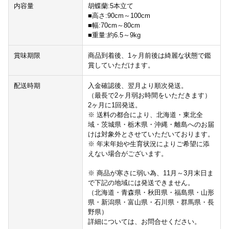
内容量
胡蝶蘭:5本立て
■高さ:90cm～100cm
■幅:70cm～80cm
■重量:約6.5～9kg
賞味期限
商品到着後、1ヶ月前後は綺麗な状態で鑑
賞していただけます。
配送時期
入金確認後、翌月より順次発送。
（最長で2ヶ月弱お時間をいただきます）
2ヶ月に1回発送。
※ 送料の都合により、北海道・東北全
域・茨城県・栃木県・沖縄・離島へのお届
けは対象外とさせていただいております。
※ 年末年始や生育状況によりご希望に添
えない場合がございます。
※ 商品が寒さに弱い為、11月～3月末日ま
で下記の地域には発送できません。
（北海道・青森県・秋田県・福島県・山形
県・新潟県・富山県・石川県・群馬県・長
野県）
詳細については、お問合せください。