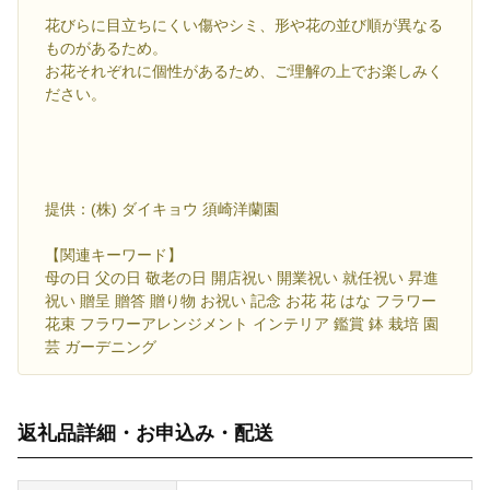
花びらに目立ちにくい傷やシミ、形や花の並び順が異なる
ものがあるため。
お花それぞれに個性があるため、ご理解の上でお楽しみく
ださい。
提供：(株) ダイキョウ 須崎洋蘭園
【関連キーワード】
母の日 父の日 敬老の日 開店祝い 開業祝い 就任祝い 昇進
祝い 贈呈 贈答 贈り物 お祝い 記念 お花 花 はな フラワー
花束 フラワーアレンジメント インテリア 鑑賞 鉢 栽培 園
芸 ガーデニング
返礼品詳細・お申込み・配送