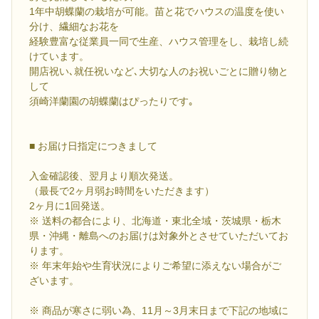
1年中胡蝶蘭の栽培が可能。苗と花でハウスの温度を使い
分け、繊細なお花を
経験豊富な従業員一同で生産、ハウス管理をし、栽培し続
けています。
開店祝い､就任祝いなど､大切な人のお祝いごとに贈り物と
して
須崎洋蘭園の胡蝶蘭はぴったりです｡
■ お届け日指定につきまして
入金確認後、翌月より順次発送。
（最長で2ヶ月弱お時間をいただきます）
2ヶ月に1回発送。
※ 送料の都合により、北海道・東北全域・茨城県・栃木
県・沖縄・離島へのお届けは対象外とさせていただいてお
ります。
※ 年末年始や生育状況によりご希望に添えない場合がご
ざいます。
※ 商品が寒さに弱い為、11月～3月末日まで下記の地域に