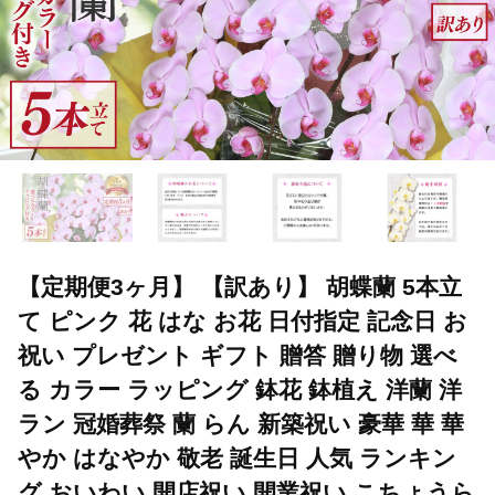
【定期便3ヶ月】 【訳あり】 胡蝶蘭 5本立
て ピンク 花 はな お花 日付指定 記念日 お
祝い プレゼント ギフト 贈答 贈り物 選べ
る カラー ラッピング 鉢花 鉢植え 洋蘭 洋
ラン 冠婚葬祭 蘭 らん 新築祝い 豪華 華 華
やか はなやか 敬老 誕生日 人気 ランキン
グ おいわい 開店祝い 開業祝い こちょうら