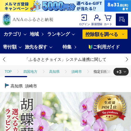
ログイン
新規登録
カート
カテゴリ
地域
ランキング
控除額を調べる
寄付額
旅先を探す
特集
ご利用ガイド
「ふるさとチョイス」システム連携に関して
+3
TOP
四国地方
高知県
須崎市
指定日配達 胡蝶蘭 7本立
TOP
日用品・雑貨
花・観葉植物
指定日配達 胡蝶蘭 7本立て
高知県
須崎市
TOP
日用品・雑貨
ほかの雑貨・日用品
指定日配達 胡蝶蘭 7
TOP
返礼品なし
指定日配達 胡蝶蘭 7本立て 紅白 花 はな お花 日