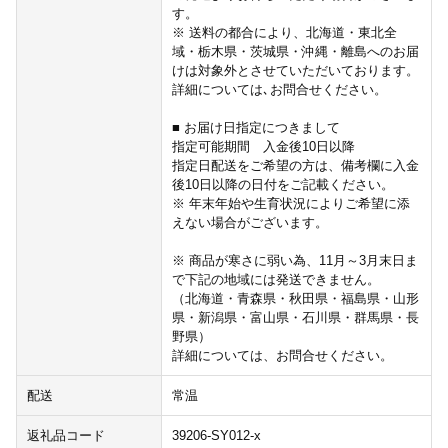
す。
※ 送料の都合により、北海道・東北全
域・栃木県・茨城県・沖縄・離島へのお届
けは対象外とさせていただいております。
詳細については､お問合せください。
■ お届け日指定につきまして
指定可能期間 入金後10日以降
指定日配送をご希望の方は、備考欄に入金
後10日以降の日付をご記載ください。
※ 年末年始や生育状況によりご希望に添
えない場合がございます。
※ 商品が寒さに弱い為、11月～3月末日ま
で下記の地域には発送できません。
（北海道・青森県・秋田県・福島県・山形
県・新潟県・富山県・石川県・群馬県・長
野県）
詳細については、お問合せください。
配送
常温
返礼品コード
39206-SY012-x