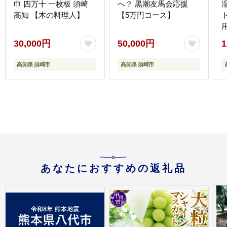
巾 四万十 一枚板 須崎
へ？ 黒潮友馬会応援
高知 【木の料理人】
【5万円コース】
用
30,000円
50,000円
1
高知県 須崎市
高知県 須崎市
あなたにおすすめの返礼品