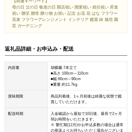
【関連キーワード】
母の日 父の日 敬老の日 開店祝い 開業祝い 就任祝い 昇進
祝い 贈呈 贈答 贈り物 お祝い 記念 お花 花 はな フラワー
花束 フラワーアレンジメント インテリア 鑑賞 鉢 栽培 園
芸 ガーデニング
返礼品詳細・お申込み・配送
内容量
胡蝶蘭:7本立て
■高さ:100cm～110cm
■幅:80cm～90cm
■重量:約11.7kg
賞味期限
商品到着後、1ヶ月前後は綺麗な状態で鑑
賞していただけます。
配送時期
入金確認から最短で10日後、最長で2ヶ月
弱お時間をいただきます。
※ 繁忙期(12月)やお申込多数の場合は通常
の発送よりお待ちいただく場合がございま