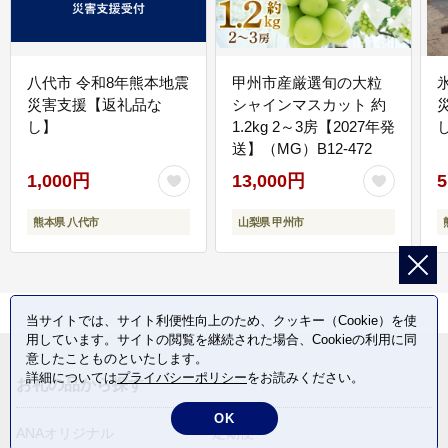
八代市 令和8年熊本地震
甲州市産厳選旬の大粒
災害支援【返礼品な
シャインマスカット 約
し】
1.2kg 2～3房【2027年発
送】（MG）B12-472
1,000円
13,000円
5
熊本県 八代市
山梨県 甲州市
当サイトでは、サイト利便性向上のため、クッキー（Cookie）を使
用しています。サイトの閲覧を継続された場合、Cookieの利用に同
意したことものといたします。
詳細については
プライバシーポリシー
をお読みください。
お礼の品から探す
OK
ANAオリジナル
定期便