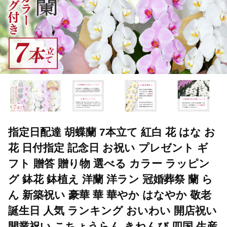
指定日配達 胡蝶蘭 7本立て 紅白 花 はな お
花 日付指定 記念日 お祝い プレゼント ギ
フト 贈答 贈り物 選べる カラー ラッピン
グ 鉢花 鉢植え 洋蘭 洋ラン 冠婚葬祭 蘭 ら
ん 新築祝い 豪華 華 華やか はなやか 敬老
誕生日 人気 ランキング おいわい 開店祝い
開業祝い こちょうらん きねんび 四国 生産