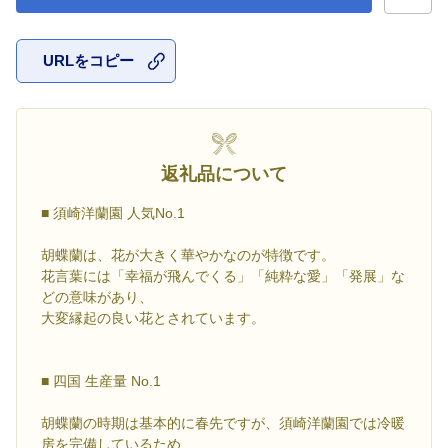
URLをコピー
お気に入
返礼品について
■ 須崎洋蘭園 人気No.1
胡蝶蘭は、花が大きく華やかなのが特徴です。
花言葉には「幸福が飛んでくる」「純粋な愛」「発展」な
どの意味があり、
大変縁起の良い花とされています。
■ 四国 生産量 No.1
胡蝶蘭の時期は基本的に春先ですが、須崎洋蘭園では冷暖
房を完備しているため、