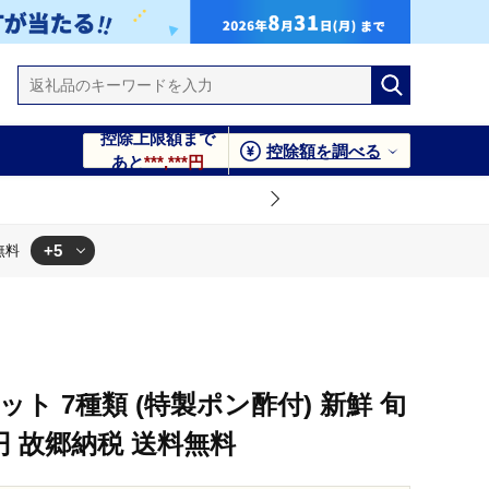
控除上限額まで
控除額を調べる
あと
***,***円
+5
無料
ト 7種類 (特製ポン酢付) 新鮮 旬
0円 故郷納税 送料無料