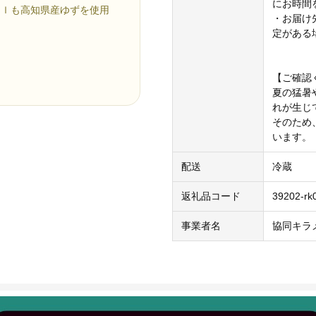
にお時間
ｍｌも高知県産ゆずを使用
・お届け
定がある
【ご確認
夏の猛暑
れが生じ
そのため
います。（
配送
冷蔵
返礼品コード
39202-rk
事業者名
協同キラ