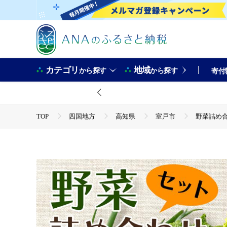
カテゴリ
地域
から探す
から探す
寄付
TOP
四国地方
高知県
室戸市
野菜詰め合わ
TOP
野菜
野菜詰め合わせ セット 7種類 (特製ポン酢付)
TOP
野菜
じゃがいも
野菜詰め合わせ セット 7
TOP
野菜
さつまいも
野菜詰め合わせ セット 7
TOP
野菜
とまと
野菜詰め合わせ セット 7種類 
TOP
野菜
ねぎ・玉ねぎ
野菜詰め合わせ セット 