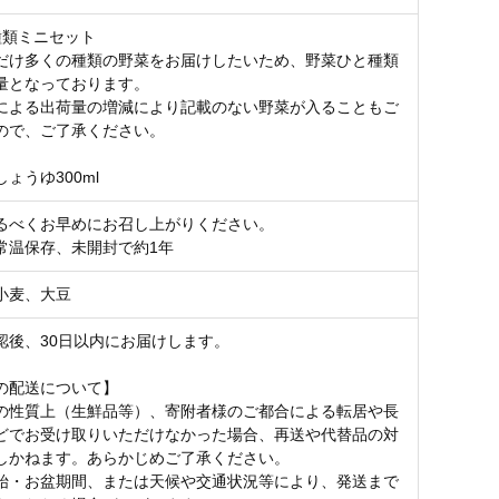
種類ミニセット
だけ多くの種類の野菜をお届けしたいため、野菜ひと種類
量となっております。
による出荷量の増減により記載のない野菜が入ることもご
ので、ご了承ください。
ょうゆ300ml
るべくお早めにお召し上がりください。
常温保存、未開封で約1年
小麦、大豆
認後、30日以内にお届けします。
の配送について】
の性質上（生鮮品等）、寄附者様のご都合による転居や長
どでお受け取りいただけなかった場合、再送や代替品の対
しかねます。あらかじめご了承ください。
始・お盆期間、または天候や交通状況等により、発送まで