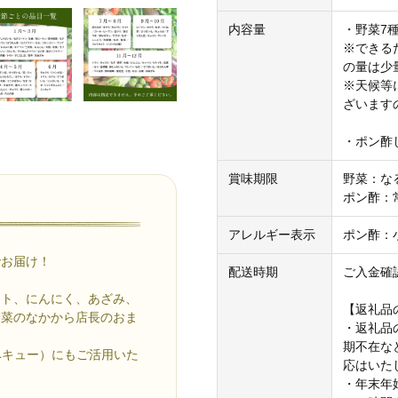
内容量
・野菜7
※できる
の量は少
※天候等
ざいます
・ポン酢し
賞味期限
野菜：な
ポン酢：
アレルギー表示
ポン酢：
でお届け！
配送時期
ご入金確
マト、にんにく、あざみ、
【返礼品
野菜のなかから店長のおま
・返礼品
期不在な
ベキュー）にもご活用いた
応はいた
・年末年