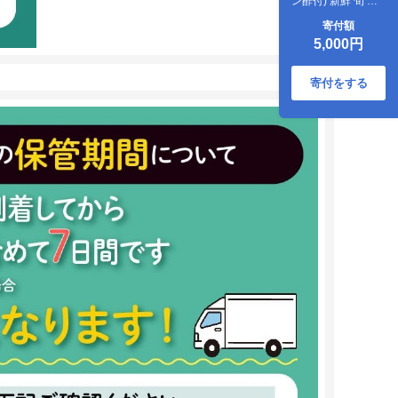
ン酢付) 新鮮 旬 春
おまかせ 5000円 故
寄付額
郷納税 送料無料
5,000円
寄付をする