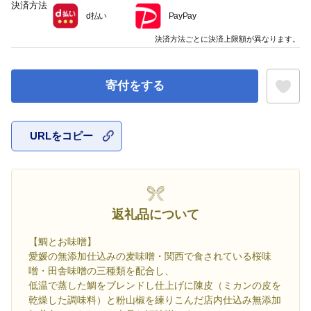
決済方法
d払い
PayPay
決済方法ごとに決済上限額が異なります。
寄付をする
URLをコピー
お気に入
返礼品について
【鯛とお味噌】
愛媛の無添加仕込みの麦味噌・関西で食されている桜味
噌・田舎味噌の三種類を配合し、
低温で蒸した鯛をブレンドし仕上げに陳皮（ミカンの皮を
乾燥した調味料）と粉山椒を練りこんだ店内仕込み無添加