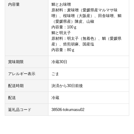
内容量
鯛とお味噌
原材料：麦味噌（愛媛県産マルマサ味
噌）、桜味噌（大阪産）、田舎味噌、鯛
（愛媛県産）陳皮、山椒
内容量：100ｇ
鯛と明太子
原材料：明太子（無着色）、鯛（愛媛県
産）、焙煎胡麻、国産塩
内容量：80ｇ
賞味期限
冷蔵30日
アレルギー表示
ごま
配送時期
決済から30日前後
配送
冷蔵
返礼品コード
38506-tokumasu02