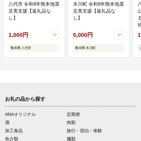
八代市 令和8年熊本地震
氷川町 令和8年熊本地震
災害支援【返礼品な
災害支援【返礼品な
し】
し】
1,000円
5,000円
1
熊本県 八代市
熊本県 氷川町
お礼の品から探す
ANAオリジナル
定期便
酒
肉類
加工食品
旅行・宿泊・体験
魚介類
麺類