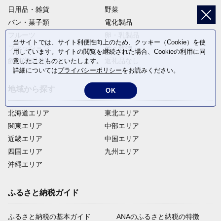
日用品・雑貨
野菜
パン・菓子類
電化製品
フルーツ
卵・乳製品
当サイトでは、サイト利便性向上のため、クッキー（Cookie）を使
ファッション
米・穀物
用しています。サイトの閲覧を継続された場合、Cookieの利用に同
飲料(酒以外)
返礼品なし
意したことものといたします。
詳細については
プライバシーポリシー
をお読みください。
地域から探す
OK
北海道エリア
東北エリア
関東エリア
中部エリア
近畿エリア
中国エリア
四国エリア
九州エリア
沖縄エリア
ふるさと納税ガイド
ふるさと納税の基本ガイド
ANAのふるさと納税の特徴