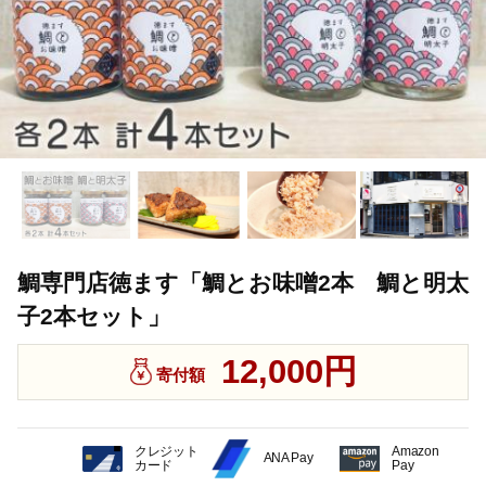
鯛専門店徳ます「鯛とお味噌2本 鯛と明太
子2本セット」
12,000円
寄付額
クレジット
Amazon
ANA Pay
カード
Pay