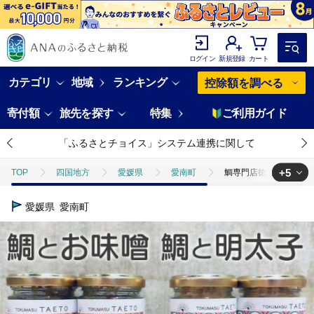
ログイン
新規登録
カート
カテゴリ
地域
ランキング
控除額を調べる
寄付額
旅先を探す
特集
ご利用ガイド
「ふるさとチョイス」システム連携に関して
+5
TOP
四国地方
愛媛県
愛南町
鯛専門店徳ます「鯛とお
TOP
魚介類
鯛専門店徳ます「鯛とお味噌2本 鯛と明太子2本セッ
愛媛県
愛南町
TOP
魚介類
うに・いくら・魚卵
たらこ・明太子
鯛
TOP
加工食品
鯛専門店徳ます「鯛とお味噌2本 鯛と明太子2本セ
TOP
加工食品
調味料
鯛専門店徳ます「鯛とお味噌2本 鯛
TOP
加工食品
調味料
味噌
鯛専門店徳ます「鯛とお味