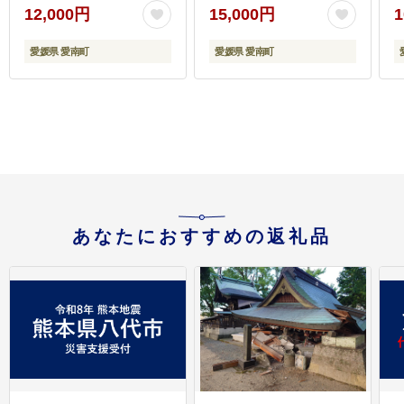
あり
のたたき 旬 お手軽 魚海
約
12,000円
15,000円
1
鮮 魚介 父の日 傷 小分
け 真空 パック 個包装
愛媛県 愛南町
愛媛県 愛南町
新鮮 鮮魚 天然 鰹 四国
一 水揚げ 一本釣 黒潮
上り 戻り カツオ タタキ
肉 厚 冷凍 人気 ランキ
ング おかず 加工品 本場
1
晩ごはん 流水 解凍 簡単
ハマスイ 愛南町 愛媛県
あなたにおすすめの返礼品