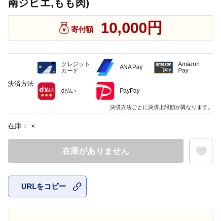
南ジビエ,もも肉)
10,000円
寄付額
クレジット
Amazon
ANA Pay
カード
Pay
決済方法
d払い
PayPay
決済方法ごとに決済上限額が異なります。
在庫：
×
在庫がありません
URLをコピー
お気に入