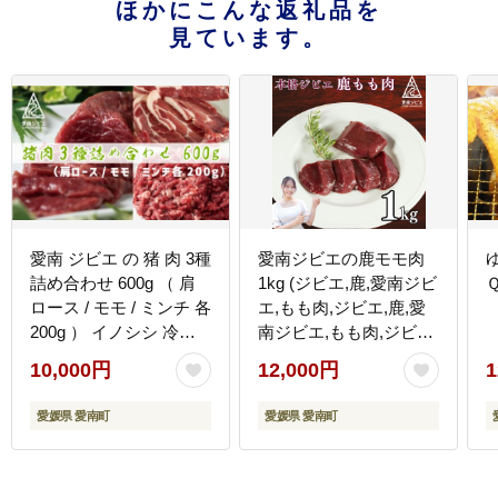
ほかにこんな返礼品を
見ています。
愛南 ジビエ の 猪 肉 3種
愛南ジビエの鹿モモ肉
詰め合わせ 600g （ 肩
1kg (ジビエ,鹿,愛南ジビ
ロース / モモ / ミンチ 各
エ,もも肉,ジビエ,鹿,愛
200g ） イノシシ 冷凍
南ジビエ,もも肉,ジビエ,
真空 パック 国産 天然
鹿,愛南ジビエ,もも肉,ジ
10,000円
12,000円
1
猪肉 挽肉 ひき肉 ジビエ
ビエ,鹿,愛南ジビエ,もも
肉 赤身 切り落とし
肉ジビエ,鹿,愛南ジビエ,
愛媛県 愛南町
愛媛県 愛南町
もも肉,ジビエ,鹿,愛南ジ
ビエ,もも肉)