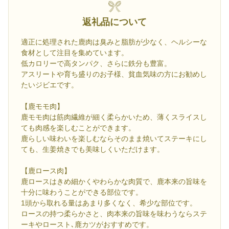
返礼品について
適正に処理された鹿肉は臭みと脂肪が少なく、ヘルシーな
食材として注目を集めています。
低カロリーで高タンパク、さらに鉄分も豊富。
アスリートや育ち盛りのお子様、貧血気味の方にお勧めし
たいジビエです。
【鹿モモ肉】
鹿モモ肉は筋肉繊維が細く柔らかいため、薄くスライスし
ても肉感を楽しむことができます。
鹿らしい味わいを楽しむならそのまま焼いてステーキにし
ても、生姜焼きでも美味しくいただけます。
【鹿ロース肉】
鹿ロースはきめ細かくやわらかな肉質で、鹿本来の旨味を
十分に味わうことができる部位です。
1頭から取れる量はあまり多くなく、希少な部位です。
ロースの持つ柔らかさと、肉本来の旨味を味わうならステ
ーキやロースト､鹿カツがおすすめです。