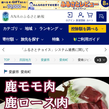
ログイン
新規登録
カート
カテゴリ
地域
ランキング
控除額を調べる
寄付額
旅先を探す
特集
ご利用ガイド
「ふるさとチョイス」システム連携に関して
+3
TOP
四国地方
愛媛県
愛南町
愛南ジビエ 鹿 モモ肉 5
TOP
肉
愛南ジビエ 鹿 モモ肉 500g ロース肉 500g セット (ジ
愛媛県
愛南町
TOP
肉
ジビエ
愛南ジビエ 鹿 モモ肉 500g ロース肉 500
TOP
肉
ジビエ
ほかの肉
愛南ジビエ 鹿 モモ肉 500