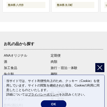
熊本県 八代市
熊本県 氷川町
お礼の品から探す
ANAオリジナル
定期便
酒
肉類
加工食品
旅行・宿泊・体験
魚介類
麺類
日用品・雑貨
野菜
当サイトでは、サイト利便性向上のため、クッキー（Cookie）を使
用しています。サイトの閲覧を継続された場合、Cookieの利用に同
パン・菓子類
電化製品
意したことものといたします。
フルーツ
卵・乳製品
詳細については
プライバシーポリシー
をお読みください。
ファッション
米・穀物
OK
飲料(酒以外)
返礼品なし