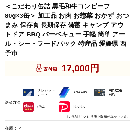
＜こだわり缶詰 黒毛和牛コンビーフ
80g×3缶＞ 加工品 お肉 お惣菜 おかず おつ
まみ 保存食 長期保存 備蓄 キャンプ アウ
トドア BBQ バーベキュー 手軽 簡単 アー
ル・シー・フードパック 特産品 愛媛県 西
予市
17,000円
寄付額
クレジット
Amazon
ANA Pay
カード
Pay
決済方法
d払い
PayPay
決済方法ごとに決済上限額が異なります。
在庫：
○