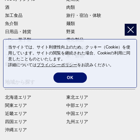
酒
肉類
加工食品
旅行・宿泊・体験
魚介類
麺類
日用品・雑貨
野菜
パン・菓子類
電化製品
当サイトでは、サイト利便性向上のため、クッキー（Cookie）を使
フルーツ
卵・乳製品
用しています。サイトの閲覧を継続された場合、Cookieの利用に同
ファッション
米・穀物
意したことものといたします。
飲料(酒以外)
返礼品なし
詳細については
プライバシーポリシー
をお読みください。
OK
地域から探す
北海道エリア
東北エリア
関東エリア
中部エリア
近畿エリア
中国エリア
四国エリア
九州エリア
沖縄エリア