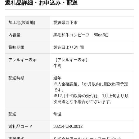
返礼品詳細・お申込み・配送
加工地(製造地)
愛媛県西予市
内容量
黒毛和牛コンビーフ 80g×3缶
賞味期限
製造日より3年間
アレルギー表示
【アレルギー表示】
牛肉
配送時期
通年
※入金確認後、1か月以内に順次出荷予定
です。
※12月中旬以降の受付は、1月上旬より順
次発送となる場合がございます。
配送
常温
返礼品コード
38214-URC0012
事業者名
株式会社アール・シー・フードパック