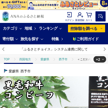
ログイン
新規登録
カート
カテゴリ
地域
ランキング
控除額を調べる
寄付額
旅先を探す
特集
ご利用ガイド
「ふるさとチョイス」システム連携に関して
+2
TOP
四国地方
愛媛県
西予市
＜こだわり缶詰 黒毛和牛
TOP
肉
牛肉
黒毛和牛
＜こだわり缶詰 黒毛和牛コンビー
愛媛県
西予市
TOP
加工食品
缶詰・瓶詰
肉(缶詰・瓶詰)
＜こだわり