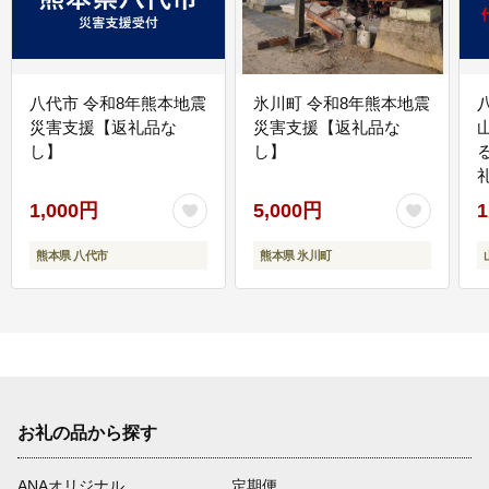
八代市 令和8年熊本地震
氷川町 令和8年熊本地震
災害支援【返礼品な
災害支援【返礼品な
し】
し】
1,000円
5,000円
1
熊本県 八代市
熊本県 氷川町
お礼の品から探す
ANAオリジナル
定期便