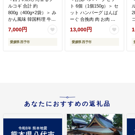
ルコギ 合計 約
ト 6個（1個150g）＞ セ
800g（400g×2袋）＞ み
ット ハンバーグ はんば
2
かん風味 韓国料理 牛肉
ーぐ 合挽肉 肉 お肉 牛
お肉 焼肉 味付き タレ漬
肉 豚肉 肉加工品 お惣菜
7,000円
13,000円
1
け レシピ 丼 献立 アレ
洋食 おかず 弁当 国産
ンジ 子供 惣菜 おかず
小分け 個包装 簡単調理
愛媛県 西予市
愛媛県 西予市
簡単 グルメ 愛媛県 西予
特産品 ゆうぼく 愛媛県
市
西予市
あなたにおすすめの返礼品