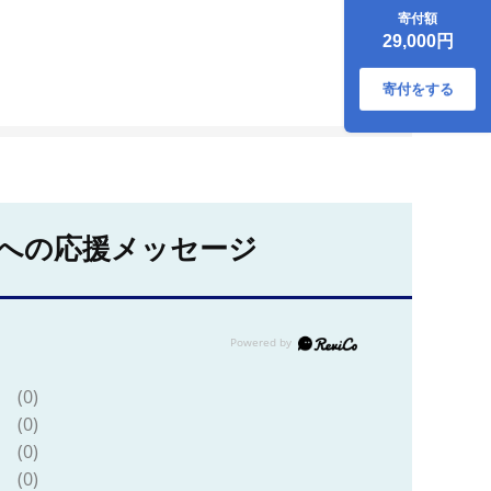
袋 3回 計 12kg 定期
寄付額
便 井伊商店 全麦麹
29,000円
味噌 天然醸造 非加
熱 生味噌 麦みそ み
そ 麦味噌 食品
寄付をする
miso お味噌 おみそ
発酵 発酵食品 加工
食品 発酵調味料 調
味料 麦 麹 こうじ
味噌汁 みそ汁 お味
噌汁 豚汁 汁 味噌
国内産 国産 愛媛 宇
への応援メッセージ
和島 J029-108003
(0)
(0)
(0)
(0)