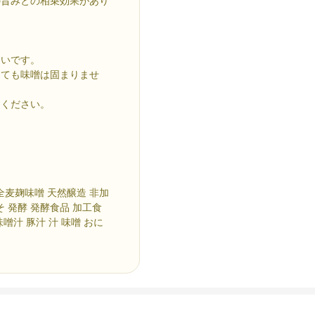
の旨みとの相乗効果があり
しいです。
しても味噌は固まりませ
てください。
。
商店 全麦麹味噌 天然醸造 非加
みそ 発酵 発酵食品 加工食
味噌汁 豚汁 汁 味噌 おに