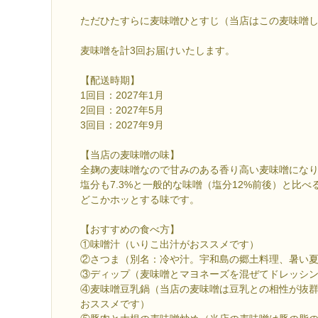
ただひたすらに麦味噌ひとすじ（当店はこの麦味噌
麦味噌を計3回お届けいたします。
【配送時期】
1回目：2027年1月
2回目：2027年5月
3回目：2027年9月
【当店の麦味噌の味】
全麹の麦味噌なので甘みのある香り高い麦味噌にな
塩分も7.3%と一般的な味噌（塩分12%前後）と比
どこかホッとする味です。
【おすすめの食べ方】
①味噌汁（いりこ出汁がおススメです）
②さつま（別名：冷や汁。宇和島の郷土料理、暑い
③ディップ（麦味噌とマヨネーズを混ぜてドレッシ
④麦味噌豆乳鍋（当店の麦味噌は豆乳との相性が抜
おススメです）