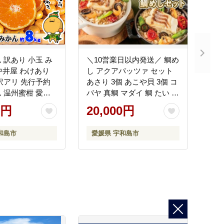
 訳あり 小玉 み
＼10営業日以内発送／ 鯛め
 中井屋 わけあり
し アクアパッツァ セット
訳アリ 先行予約
あさり 3個 あこや貝 3個 コ
 温州蜜柑 愛媛
バヤ 真鯛 マダイ 鯛 たい あ
媛ミカン 愛媛蜜
こや 貝 トマト ガーリック
0円
20,000円
n 小粒 小粒みかん
魚介 魚貝 惣菜 お惣菜 冷凍
果物 くだもの フ
冷凍食品 温めるだけ 電子
和島市
愛媛県 宇和島市
橘 蜜柑 温州 早生
レンジで温めるだけ 人気
直送 数量限定 国
洋風 レンチン解凍 簡単 ご
島 B010-
はん ご飯 愛媛 宇和島
D020-059002