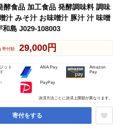
 発酵食品 加工食品 発酵調味料 調味
 食品 miso お味噌 おみそ 発酵 発酵食品 加工食品 発酵調味料 調
味噌汁 みそ汁 お味噌汁 豚汁 汁 味噌
島 J029-108003
29,000円
寄付額
ジット
ANA Pay
Amazon
ド
Pay
い
PayPay
決済方法ごとに決済上限額が異なります。
寄付をする