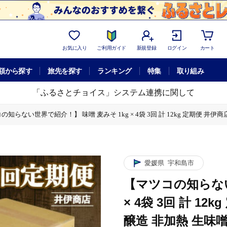
お気に入り
ご利用ガイド
新規登録
ログイン
カート
額から探す
旅先を探す
ランキング
特集
取り組み
「ふるさとチョイス」システム連携に関して
の知らない世界で紹介！】 味噌 麦みそ 1kg × 4袋 3回 計 12kg 定期便 井伊商
 12kg 定期便 井伊商店 全麦麹味噌 天然醸造 非加熱 生味噌 麦みそ みそ 麦味噌
媛 宇和島 J029-108003
 12kg 定期便 井伊商店 全麦麹味噌 天然醸造 非加熱 生味噌 麦みそ みそ 麦味噌
愛媛県
宇和島市
媛 宇和島 J029-108003
【マツコの知らない
 12kg 定期便 井伊商店 全麦麹味噌 天然醸造 非加熱 生味噌 麦みそ みそ 麦味噌
× 4袋 3回 計 1
媛 宇和島 J029-108003
醸造 非加熱 生味噌 
 12kg 定期便 井伊商店 全麦麹味噌 天然醸造 非加熱 生味噌 麦みそ みそ 麦味噌