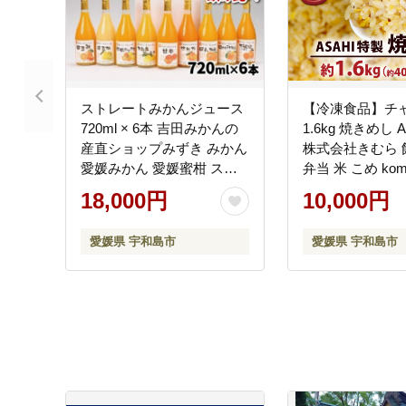
ストレートみかんジュース
【冷凍食品】チ
720ml × 6本 吉田みかんの
1.6kg 焼きめし 
産直ショップみずき みかん
株式会社きむら 
愛媛みかん 愛媛蜜柑 スト
弁当 米 こめ ko
レートジュース みかんジュ
理 J010-126002
18,000円
10,000円
ース ジュース 蜜柑ジュー
ス 果物 くだもの フルーツ
愛媛県 宇和島市
愛媛県 宇和島市
果汁 飲料 柑橘 100%ジュー
ス 蜜柑 国産 愛媛 宇和島
H018-074003