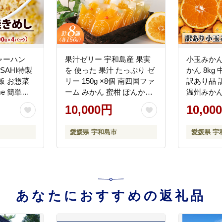
ャーハン
果汁ゼリー 宇和島産 果実
小玉みかん
ASAHI特製
を 使った 果汁 たっぷり ゼ
かん 8kg
飯 お惣菜
リー 150g ×8個 南四国ファ
訳あり品 
me 簡単調
ーム みかん 蜜柑 ぽんかん
温州みかん
不知火 ( デコポン と同品
みかん 愛
10,000円
10,00
種) しらぬい 河内晩柑 ブル
柑 mika
ーベリー 果物ゼリー ジュ
小みかん 
愛媛県 宇和島市
愛媛県 宇
レ シャーベット スイーツ
ルーツ 柑
柑橘 果物 フルーツ 産地直
南柑 産地
送 国産 愛媛 宇和島 J010-
産 愛媛 宇和
035012
173002
あなたにおすすめの返礼品