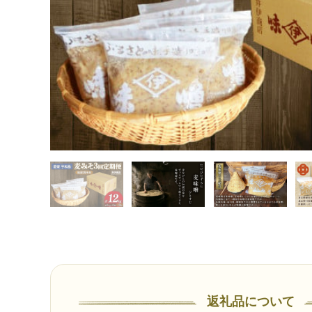
味料 麦 麹 こうじ 味噌汁 みそ汁 お味噌汁 豚汁 汁 味噌 国内産 国産 愛
TOP
加工食品
調味料
調味料セット
【マツコの知らない世界で紹介！】 味噌 麦みそ 1kg × 4袋 3回 計
味料 麦 麹 こうじ 味噌汁 みそ汁 お味噌汁 豚汁 汁 味噌 国内産 国産 愛
返礼品について