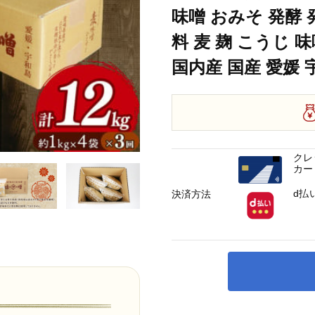
媛 宇和島 J029-108003
味噌 おみそ 発酵
 12kg 定期便 井伊商店 全麦麹味噌 天然醸造 非加熱 生味噌 麦みそ みそ 麦味噌
料 麦 麹 こうじ 
媛 宇和島 J029-108003
国内産 国産 愛媛 宇和
クレ
カー
d払
決済方法