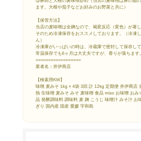
⑤豚肉と大根の麦味噌炒め（当店の麦味噌は豚の脂
ます。大根や茄子などお好みのお野菜と共に）
【保管方法】
当店の麦味噌は全麹なので、褐変反応（変色）が著
そのため冷凍保存をおススメしております。（冷凍
ん）
冷凍庫がいっぱいの時は、冷蔵庫で密封して保存し
常温保存でも6ヶ月は大丈夫ですが、香りが落ちます
==================
業者名：井伊商店
【検索用KW】
味噌 麦みそ 1kg × 4袋 3回 計 12kg 定期便 井伊
熱 生味噌 麦みそ みそ 麦味噌 食品 miso お味噌 お
品 発酵調味料 調味料 麦 麹 こうじ 味噌汁 みそ汁 お
ぎり 国内産 国産 愛媛 宇和島