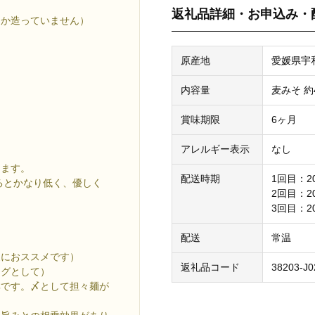
返礼品詳細・お申込み・
しか造っていません）
原産地
愛媛県宇
内容量
麦みそ 約
賞味期限
6ヶ月
アレルギー表示
なし
ります。
配送時期
1回目：2
べるとかなり低く、優しく
2回目：2
3回目：2
配送
常温
夏におススメです）
返礼品コード
38203-J0
ングとして）
群です。〆として担々麺が