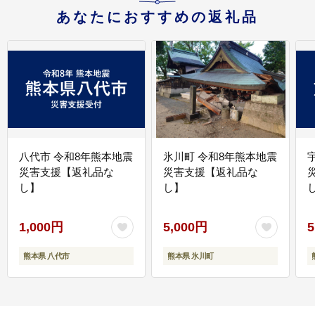
あなたにおすすめの返礼品
八代市 令和8年熊本地震
氷川町 令和8年熊本地震
災害支援【返礼品な
災害支援【返礼品な
し】
し】
し
1,000円
5,000円
5
熊本県 八代市
熊本県 氷川町