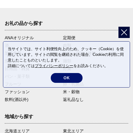
お礼の品から探す
ANAオリジナル
定期便
酒
肉類
当サイトでは、サイト利便性向上のため、クッキー（Cookie）を使
加工食品
旅行・宿泊・体験
用しています。サイトの閲覧を継続された場合、Cookieの利用に同
意したことものといたします。
魚介類
麺類
詳細については
プライバシーポリシー
をお読みください。
日用品・雑貨
野菜
パン・菓子類
電化製品
OK
フルーツ
卵・乳製品
ファッション
米・穀物
飲料(酒以外)
返礼品なし
地域から探す
北海道エリア
東北エリア