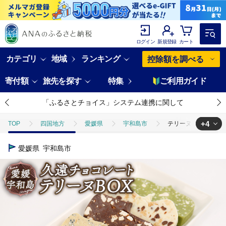
ログイン
新規登録
カート
カテゴリ
地域
ランキング
控除額を調べる
寄付額
旅先を探す
特集
ご利用ガイド
「ふるさとチョイス」システム連携に関して
+4
TOP
四国地方
愛媛県
宇和島市
テリーヌＢＯＸ 久遠チ
TOP
パン・菓子類
洋菓子
テリーヌＢＯＸ 久遠チョコレート お
愛媛県
宇和島市
TOP
パン・菓子類
洋菓子
焼き菓子
テリーヌＢＯＸ 久
TOP
パン・菓子類
洋菓子
チョコレート
テリーヌＢＯ
TOP
パン・菓子類
洋菓子
ほかの洋菓子
テリーヌＢＯ