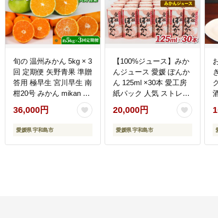
旬の 温州みかん 5kg × 3
【100%ジュース】みか
回 定期便 矢野青果 準贈
んジュース 愛媛 ぽんか
答用 極早生 宮川早生 南
ん 125ml ×30本 愛工房
ク
柑20号 みかん mikan 愛
紙パック 人気 ストレー
媛みかん 愛媛ミカン 愛
ト 蜜柑 mikan ポンカン
36,000円
20,000円
1
媛蜜柑 果物 くだもの フ
柑橘 国産 愛媛 宇和島
ルーツ 濃厚 甘い 甘味
H020-034008
愛媛県 宇和島市
愛媛県 宇和島市
さっぱり 酸味 蜜柑 産地
J
直送 数量限定 国産 愛媛
宇和島 B036-171027