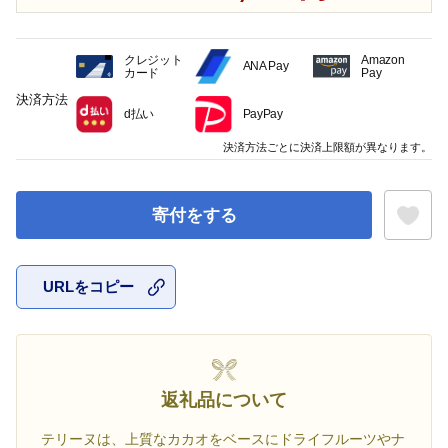
クレジット
Amazon
ANA Pay
カード
Pay
決済方法
d払い
PayPay
決済方法ごとに決済上限額が異なります。
寄付をする
URLをコピー
お気に入
返礼品について
テリーヌは、上質なカカオをベースにドライフルーツやナ