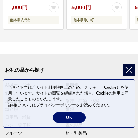
1,000円
5,000円
5
熊本県 八代市
熊本県 氷川町
お礼の品から探す
ANAオリジナル
定期便
当サイトでは、サイト利便性向上のため、クッキー（Cookie）を使
酒
肉類
用しています。サイトの閲覧を継続された場合、Cookieの利用に同
意したことものといたします。
加工食品
旅行・宿泊・体験
詳細については
プライバシーポリシー
をお読みください。
魚介類
麺類
日用品・雑貨
野菜
OK
パン・菓子類
電化製品
フルーツ
卵・乳製品