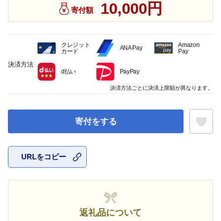
10,000円
寄付額
クレジット
Amazon
ANA Pay
カード
Pay
決済方法
d払い
PayPay
決済方法ごとに決済上限額が異なります。
寄付をする
URLをコピー
お気に入
返礼品について