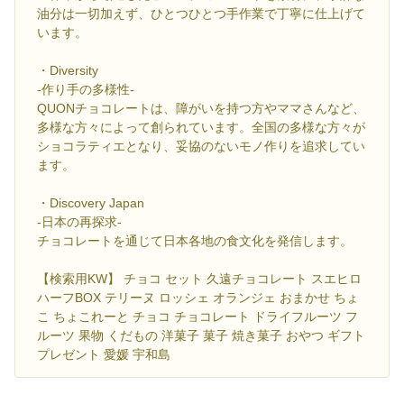
油分は一切加えず、ひとつひとつ手作業で丁寧に仕上げて
います。
・Diversity
-作り手の多様性-
QUONチョコレートは、障がいを持つ方やママさんなど、
多様な方々によって創られています。全国の多様な方々が
ショコラティエとなり、妥協のないモノ作りを追求してい
ます。
・Discovery Japan
-日本の再探求-
チョコレートを通じて日本各地の食文化を発信します。
【検索用KW】 チョコ セット 久遠チョコレート スエヒロ
ハーフBOX テリーヌ ロッシェ オランジェ おまかせ ちょ
こ ちょこれーと チョコ チョコレート ドライフルーツ フ
ルーツ 果物 くだもの 洋菓子 菓子 焼き菓子 おやつ ギフト
プレゼント 愛媛 宇和島