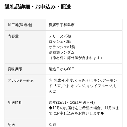
返礼品詳細・お申込み・配送
加工地(製造地)
愛媛県宇和島市
内容量
テリーヌ×5枚
ロッシェ×3個
オランジェ×1袋
※種類ランダム
（原材料に海外産が含まれます）
賞味期限
製造日から60日
アレルギー表示
卵,乳成分,小麦,くるみ,ゼラチン,アーモン
ド,大豆,ごま,オレンジ,キウイフルーツ,り
んご
配送時期
通年(12/31～1/3は発送不可)
◆12月のお届けをご希望の場合、11月末ま
でにお申し込みをお願いします◆
配送
冷蔵