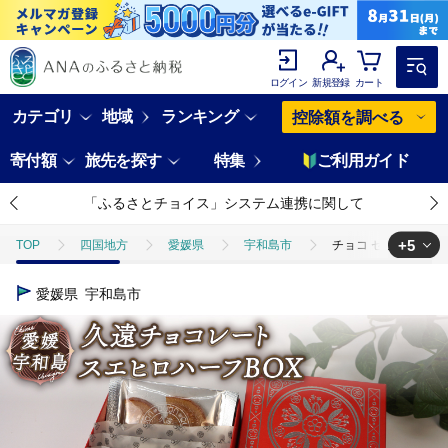
ログイン
新規登録
カート
カテゴリ
地域
ランキング
控除額を調べる
寄付額
旅先を探す
特集
ご利用ガイド
「ふるさとチョイス」システム連携に関して
+5
TOP
四国地方
愛媛県
宇和島市
チョコ セット 久遠チ
TOP
パン・菓子類
チョコ セット 久遠チョコレート スエヒロハーフB
愛媛県
宇和島市
TOP
パン・菓子類
洋菓子
チョコ セット 久遠チョコレート ス
TOP
パン・菓子類
洋菓子
焼き菓子
チョコ セット 久
TOP
パン・菓子類
洋菓子
チョコレート
チョコ セッ
TOP
パン・菓子類
洋菓子
ほかの洋菓子
チョコ セッ