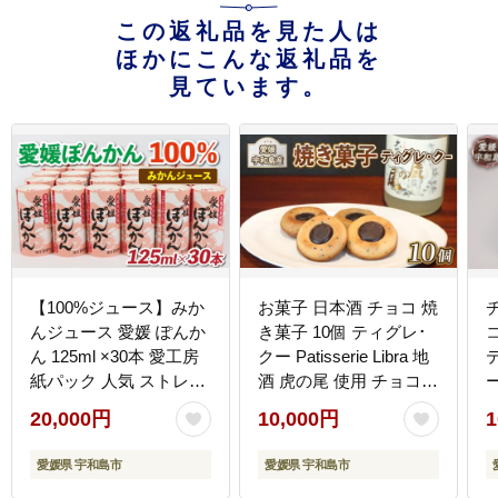
この返礼品を見た人は
ほかにこんな返礼品を
見ています。
【100%ジュース】みか
お菓子 日本酒 チョコ 焼
んジュース 愛媛 ぽんか
き菓子 10個 ティグレ･
ん 125ml ×30本 愛工房
クー Patisserie Libra 地
紙パック 人気 ストレー
酒 虎の尾 使用 チョコレ
ト 蜜柑 mikan ポンカン
ート 洋菓子 お菓子 菓子
20,000円
10,000円
1
柑橘 国産 愛媛 宇和島
おやつ スイーツ 数量限
H020-034008
定 国産 愛媛 宇和島
愛媛県 宇和島市
愛媛県 宇和島市
J010-109001