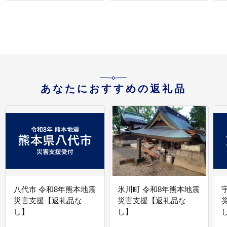
詰
J
あなたにおすすめの返礼品
八代市 令和8年熊本地震
氷川町 令和8年熊本地震
災害支援【返礼品な
災害支援【返礼品な
し】
し】
し