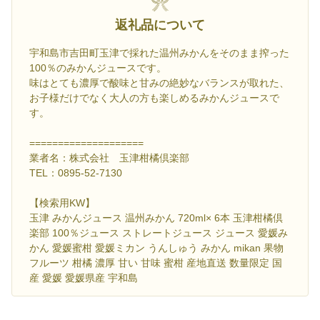
返礼品について
宇和島市吉田町玉津で採れた温州みかんをそのまま搾った
100％のみかんジュースです。
味はとても濃厚で酸味と甘みの絶妙なバランスが取れた、
お子様だけでなく大人の方も楽しめるみかんジュースで
す。
====================
業者名：株式会社 玉津柑橘倶楽部
TEL：0895-52-7130
【検索用KW】
玉津 みかんジュース 温州みかん 720ml× 6本 玉津柑橘倶
楽部 100％ジュース ストレートジュース ジュース 愛媛み
かん 愛媛蜜柑 愛媛ミカン うんしゅう みかん mikan 果物
フルーツ 柑橘 濃厚 甘い 甘味 蜜柑 産地直送 数量限定 国
産 愛媛 愛媛県産 宇和島