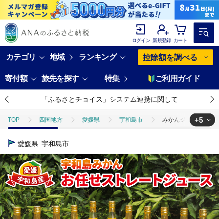
ログイン
新規登録
カート
カテゴリ
地域
ランキング
控除額を調べる
寄付額
旅先を探す
特集
ご利用ガイド
「ふるさとチョイス」システム連携に関して
+5
TOP
四国地方
愛媛県
宇和島市
みかんジュース 宇和島み
TOP
フルーツ
みかんジュース 宇和島みかん お任せ ストレート ジュー
愛媛県
宇和島市
TOP
フルーツ
みかん・かんきつ類
みかんジュース 宇和島みか
TOP
フルーツ
ほかのフルーツ
みかんジュース 宇和島みかん お
TOP
加工食品
みかんジュース 宇和島みかん お任せ ストレート ジュー
TOP
加工食品
ほかの加工食品
みかんジュース 宇和島みかん お