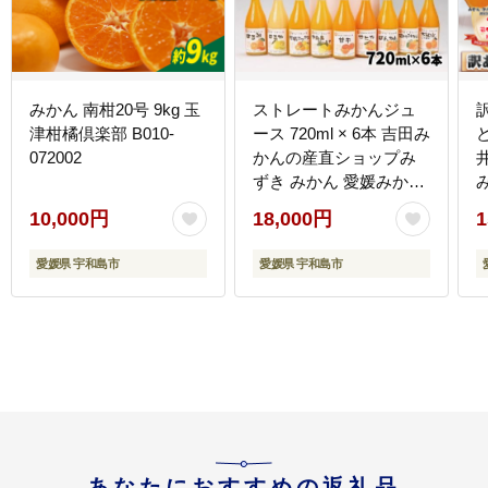
みかん 南柑20号 9kg 玉
ストレートみかんジュ
津柑橘倶楽部 B010-
ース 720ml × 6本 吉田み
ど
072002
かんの産直ショップみ
ずき みかん 愛媛みかん
愛媛蜜柑 ストレートジ
10,000円
18,000円
1
ュース みかんジュース
ジュース 蜜柑ジュース
愛媛県 宇和島市
愛媛県 宇和島市
果物 くだもの フルーツ
送
果汁 飲料 柑橘 100%ジ
1
ュース 蜜柑 国産 愛媛
宇和島 H018-074003
あなたにおすすめの返礼品