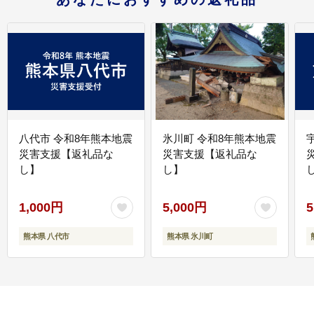
八代市 令和8年熊本地震
氷川町 令和8年熊本地震
災害支援【返礼品な
災害支援【返礼品な
し】
し】
し
1,000円
5,000円
5
熊本県 八代市
熊本県 氷川町