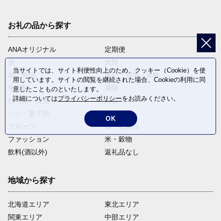
お礼の品から探す
ANAオリジナル
定期便
酒
肉類
当サイトでは、サイト利便性向上のため、クッキー（Cookie）を使
加工食品
旅行・宿泊・体験
用しています。サイトの閲覧を継続された場合、Cookieの利用に同
魚介類
麺類
意したことものといたします。
詳細については
プライバシーポリシー
をお読みください。
日用品・雑貨
野菜
パン・菓子類
電化製品
OK
フルーツ
卵・乳製品
ファッション
米・穀物
飲料(酒以外)
返礼品なし
地域から探す
北海道エリア
東北エリア
関東エリア
中部エリア