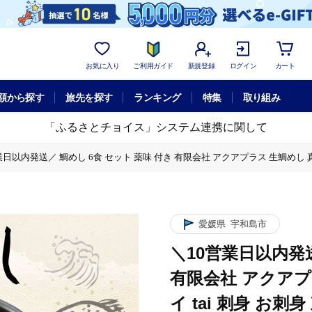
お気に入り
ご利用ガイド
新規登録
ログイン
カート
額から探す
旅先を探す
ランキング
特集
取り組み
「ふるさとチョイス」システム連携に関して
業日以内発送／ 鯛めし 6食 セット 薬味 付き 有限会社 アクアプラス 生鯛めし 真鯛 
プラス 生鯛めし 真鯛 鯛 マダイ タイ tai 刺身 お刺身 刺し身 丼 丼ぶり 海鮮
 愛媛 宇和島 D020-090004
プラス 生鯛めし 真鯛 鯛 マダイ タイ tai 刺身 お刺身 刺し身 丼 丼ぶり 海鮮
愛媛県
宇和島市
 愛媛 宇和島 D020-090004
＼10営業日以内発送
プラス 生鯛めし 真鯛 鯛 マダイ タイ tai 刺身 お刺身 刺し身 丼 丼ぶり 海鮮
有限会社 アクアプ
 愛媛 宇和島 D020-090004
イ tai 刺身 お刺
プラス 生鯛めし 真鯛 鯛 マダイ タイ tai 刺身 お刺身 刺し身 丼 丼ぶり 海鮮