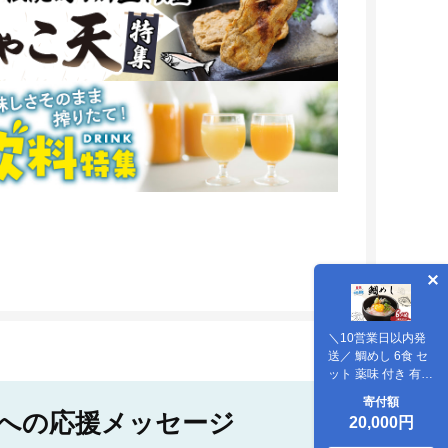
＼10営業日以内発
送／ 鯛めし 6食 セ
ット 薬味 付き 有限
会社 アクアプラス
寄付額
生鯛めし 真鯛 鯛 マ
への応援メッセージ
20,000円
ダイ タイ tai 刺身
お刺身 刺し身 丼 丼