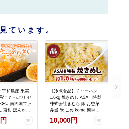
見ています。
 宇和島産 果実
【冷凍食品】チャーハン
 果汁 たっぷり ゼ
1.6kg 焼きめし ASAHI特製
g ×8個 南四国ファ
株式会社きむら 飯 お惣菜
ん 蜜柑 ぽんかん
弁当 米 こめ kome 簡単調
デコポン と同品
理 J010-126002
0円
10,000円
ぬい 河内晩柑 ブル
果物ゼリー ジュ