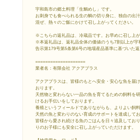
宇和島市の郷土料理「生鯛めし」です。
お刺身でも食べられる生の鯛の切り身に、独自の出
混ぜ、熱々のご飯にかけて召し上がってください。
※こちらの返礼品は、冷蔵品です。お早めに召し上
※本返礼品は、返礼品全体の価値のうち7割以上が宇
告示第179号第5条第6号の地場産品基準に基づいた
====================
業者名：有限会社 アクアプラス
アクアプラスは、皆様のもとへ安全・安心な魚を届
おります。
天然物と変わらない一品の魚を育てるための飼料を
けるお手伝いをしております。
養殖というフィールドでありながらも、よりよい飼
天然の魚と変わりのない育成のサポートを達成して
皆様から愛され続ける魚のごはんを日々追及してお
りのお子様にも安全に召し上がっていただけます。