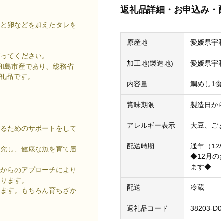
返礼品詳細・お申込み・
汁と卵などを加えたタレを
原産地
愛媛県宇
がってください。
加工地(製造地)
愛媛県宇
和島市産であり、総務省
返礼品です。
内容量
鯛めし1
賞味期限
製造日か
アレルギー表示
大豆、ご
けるためのサポートをして
配送時期
通年（12
研究し、健康な魚を育て届
◆12月
ます◆
料からのアプローチにより
おります。
配送
冷蔵
ります。もちろん育ちざか
返礼品コード
38203-D