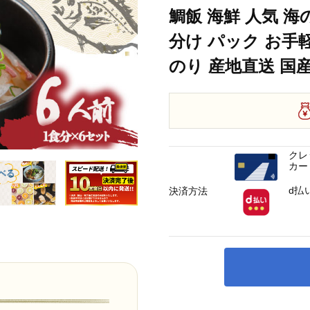
 愛媛 宇和島 D020-090004
鯛飯 海鮮 人気 海
分け パック お手軽
のり 産地直送 国産 愛
クレ
カー
d払
決済方法