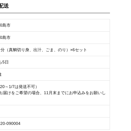
配送
お気に入り登録
和島市
和島市
食分（真鯛切り身、出汁、ごま、のり）×6セット
ら5日
ま
/20～1/7は発送不可）
のお届けをご希望の場合、11月末までにお申込みをお願いし
020-090004