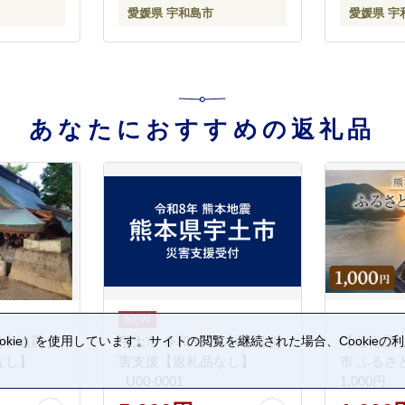
愛媛県 宇和島市
愛媛県 宇
レ シャー
柑橘 果物
送 国産 愛媛
035012
あなたにおすすめの返礼品
熊本地震 災
宇土市 令和8年熊本地震 災
【返礼品
kie）を使用しています。サイトの閲覧を継続された場合、Cookie
。
なし】
害支援【返礼品なし】
市 ふるさ
_U00-0001
1,000円