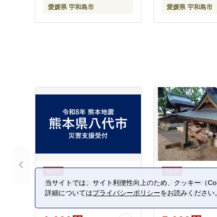
愛媛県 宇和島市
愛媛県 宇和島市
八代市 令和8年熊本地震 災
氷川町 令和8年
当サイトでは、サイト利便性向上のため、クッキー（Coo
詳細については
プライバシーポリシー
をお読みください
害支援【返礼品なし】
害支援【返礼品