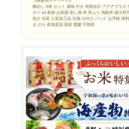
【検索用キーワード】
鯛めし 6食 セット 薬味 付き 有限会社 アクアプラス 
タイ tai 刺身 お刺身 刺し身 丼 丼ぶり 海鮮丼 郷土料
魚介 水産 人気加工品 冷蔵 小分け パック お手軽 便利
ま のり 産地直送 国産 愛媛 宇和島