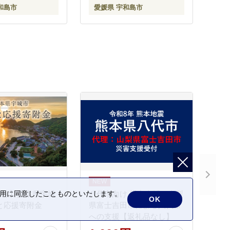
和島市
愛媛県 宇和島市
ベット スイーツ
 フルーツ 産地直
 宇和島 J010-
なし】熊本県宇城
八代市向け 災害支援※山梨
の利用に同意したことものといたします。
OK
と応援寄附金
県富士吉田市による八代市
への支援【返礼品なし】