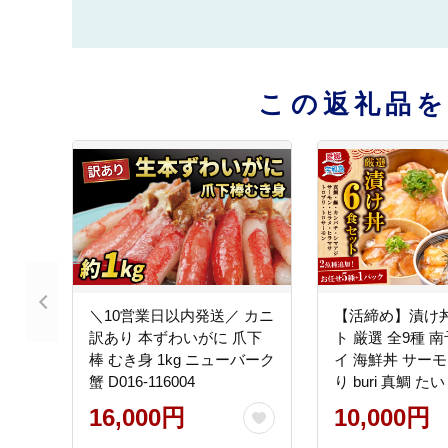
この返礼品
＼10営業日以内発送／ カニ
【活締め】漬け丼
訳あり 本ずわいがに 爪下
ト 厳選 全9種 
棒 むき身 1kg ニューバーク
イ 海鮮丼 サーモ
蟹 D016-116004
り buri 真鯛 た
パチ シマアジ 
16,000円
10,000円
ヒラマサ D010-15