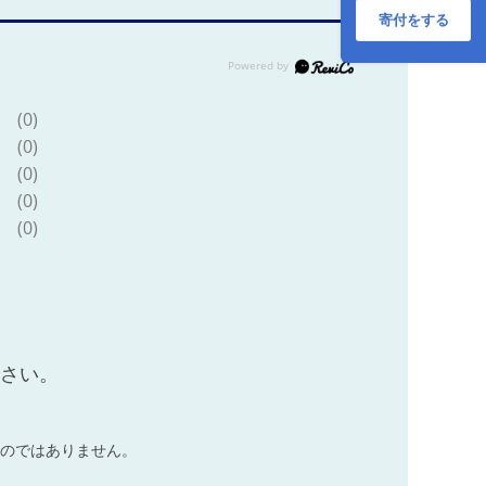
ぶり 海鮮丼 郷土料
寄付をする
理 鯛飯 海鮮 人気
海の幸 魚介 水産 人
気加工品 冷蔵 小分
け パック お手軽 便
利 簡単 調理 乗せる
(0)
だけ ごま のり 産地
(0)
直送 国産 愛媛 宇和
(0)
島 D020-090004
(0)
(0)
ださい。
のではありません。