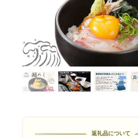
分け パック お手軽 便利 簡単 調理 乗せるだけ ごま のり 産地直送 国産
返礼品について