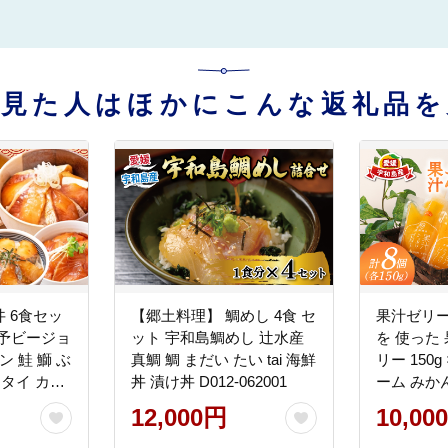
を見た人はほかにこんな返礼品を
 6食セッ
【郷土料理】 鯛めし 4食 セ
果汁ゼリー
南予ビージョ
ット 宇和島鯛めし 辻水産
を 使った
ン 鮭 鰤 ぶ
真鯛 鯛 まだい たい tai 海鮮
リー 150
い タイ カン
丼 漬け丼 D012-062001
ーム みか
縞鯵ヒラメ
不知火 ( 
12,000円
10,00
0005
種) しら
ーベリー 