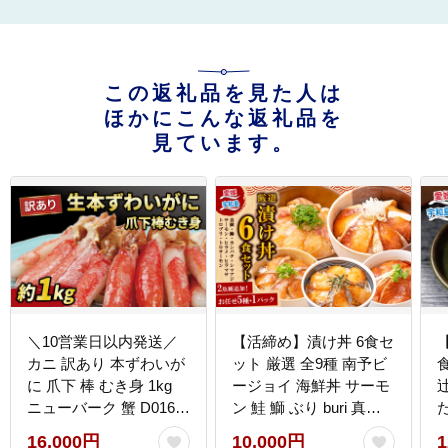
この返礼品を見た人は
ほかにこんな返礼品を
見ています。
＼10営業日以内発送／
【活締め】漬け丼 6食セ
カニ 訳あり 本ずわいが
ット 厳選 全9種 南予ビ
に 爪下 棒 むき身 1kg
ージョイ 海鮮丼 サーモ
ニューバーク 蟹 D016-
ン 鮭 鰤 ぶり buri 真鯛
た
116004
たい タイ カンパチ シマ
D
16,000円
10,000円
1