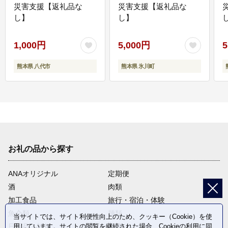
災害支援【返礼品な
災害支援【返礼品な
し】
し】
し
1,000円
5,000円
5
熊本県 八代市
熊本県 氷川町
お礼の品から探す
ANAオリジナル
定期便
酒
肉類
加工食品
旅行・宿泊・体験
魚介類
麺類
当サイトでは、サイト利便性向上のため、クッキー（Cookie）を使
用しています。サイトの閲覧を継続された場合、Cookieの利用に同
日用品・雑貨
野菜