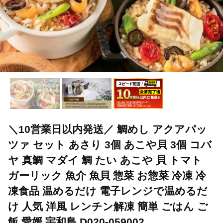
＼10営業日以内発送／ 鯛めし アクアパッ
ツァ セット あさり 3個 あこや貝 3個 コバ
ヤ 真鯛 マダイ 鯛 たい あこや 貝 トマト
ガーリック 魚介 魚貝 惣菜 お惣菜 冷凍 冷
凍食品 温めるだけ 電子レンジで温めるだ
け 人気 洋風 レンチン解凍 簡単 ごはん ご
飯 愛媛 宇和島 D020-059002