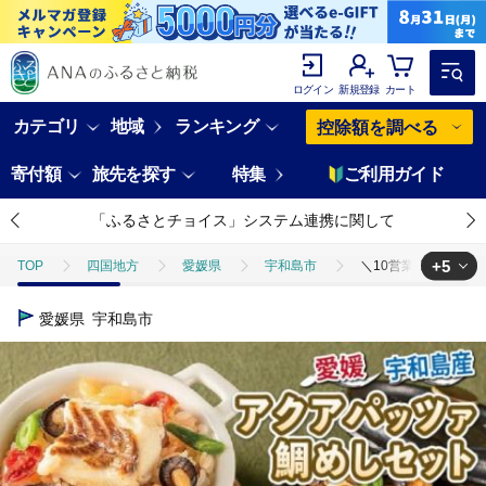
ログイン
新規登録
カート
カテゴリ
地域
ランキング
控除額を調べる
寄付額
旅先を探す
特集
ご利用ガイド
「ふるさとチョイス」システム連携に関して
+5
TOP
四国地方
愛媛県
宇和島市
＼10営業日以内発送／ 
TOP
魚介類
干物
＼10営業日以内発送／ 鯛めし アクアパッツァ
愛媛県
宇和島市
TOP
魚介類
干物
ほかの干物
＼10営業日以内発送／ 鯛
TOP
魚介類
鮮魚
＼10営業日以内発送／ 鯛めし アクアパッツァ
TOP
加工食品
＼10営業日以内発送／ 鯛めし アクアパッツァ セット あ
TOP
加工食品
惣菜・レトルト
＼10営業日以内発送／ 鯛めし 