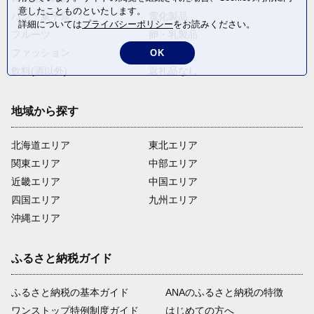
意したことものといたします。
パン・菓子類
電化製品
詳細については
プライバシーポリシー
をお読みください。
フルーツ
卵・乳製品
ファッション
米・穀物
OK
飲料(酒以外)
返礼品なし
地域から探す
北海道エリア
東北エリア
関東エリア
中部エリア
近畿エリア
中国エリア
四国エリア
九州エリア
沖縄エリア
ふるさと納税ガイド
ふるさと納税の基本ガイド
ANAのふるさと納税の特徴
ワンストップ特例制度ガイド
はじめての方へ