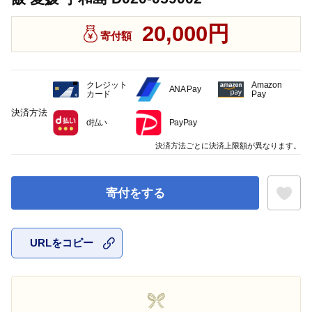
20,000円
寄付額
クレジット
Amazon
ANA Pay
カード
Pay
決済方法
d払い
PayPay
決済方法ごとに決済上限額が異なります。
寄付をする
URLをコピー
お気に入