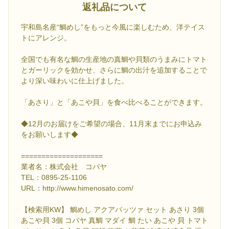
返礼品について
宇和島名産“鯛めし”をもっと今風に楽しむため、洋テイス
トにアレンジ。
全国でも有名な鯛の生産地の真鯛や貝類のうまみにトマト
とガーリックを効かせ、さらに鯛の出汁を追加することで
より深い味わいに仕上げました。
「あさり」と「あこや貝」を食べ比べることができます。
◆12月のお届けをご希望の場合、11月末までにお申込み
をお願いします◆
====================
業者名：株式会社 コバヤ
TEL：0895-25-1106
URL：http://www.himenosato.com/
【検索用KW】 鯛めし アクアパッツァ セット あさり 3個
あこや貝 3個 コバヤ 真鯛 マダイ 鯛 たい あこや 貝 トマト