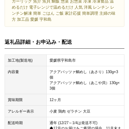
ガーリック 魚介 魚貝 鯛飯 惣菜 お惣菜 冷凍 冷凍食品 温
めるだけ 電子レンジで温めるだけ 人気 洋風 レンチン レ
ンチン解凍 簡単 ごはん ご飯 家計応援 簡単調理 主婦の味
方 加工品 愛媛 宇和島
返礼品詳細・お申込み・配送
加工地(製造地)
愛媛県宇和島市
内容量
アクアパッツァ鯛めし（あさり）130g×3
個
アクアパッツァ鯛めし（あこや貝）130g×
3個
賞味期限
12ヶ月
アレルギー表示
小麦 鶏肉 ゼラチン 大豆
配送時期
通年 (12/27～1/4は発送不可)
◆12月のお届けをご希望の場合、11月末ま