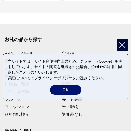
お礼の品から探す
ANAオリジナル
定期便
酒
肉類
当サイトでは、サイト利便性向上のため、クッキー（Cookie）を使
用しています。サイトの閲覧を継続された場合、Cookieの利用に同
加工食品
旅行・宿泊・体験
意したことものといたします。
魚介類
麺類
詳細については
プライバシーポリシー
をお読みください。
日用品・雑貨
野菜
OK
パン・菓子類
電化製品
フルーツ
卵・乳製品
ファッション
米・穀物
飲料(酒以外)
返礼品なし