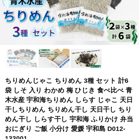
ちりめんじゃこ ちりめん 3種 セット 計6
袋 しそ 入り わかめ 梅 ひじき 食べ比べ 青
木水産 宇和海ちりめん しらす じゃこ 天日
干しちりめん ちりめん干し 天日干し ちり
めん干し しらす干し 宇和海 ふりかけ 弁当
おにぎり ご飯 小分け 愛媛 宇和島 D012-
133001