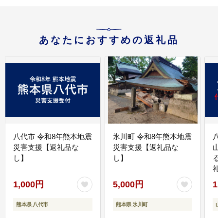
あなたにおすすめの返礼品
八代市 令和8年熊本地震
氷川町 令和8年熊本地震
災害支援【返礼品な
災害支援【返礼品な
し】
し】
1,000円
5,000円
1
熊本県 八代市
熊本県 氷川町