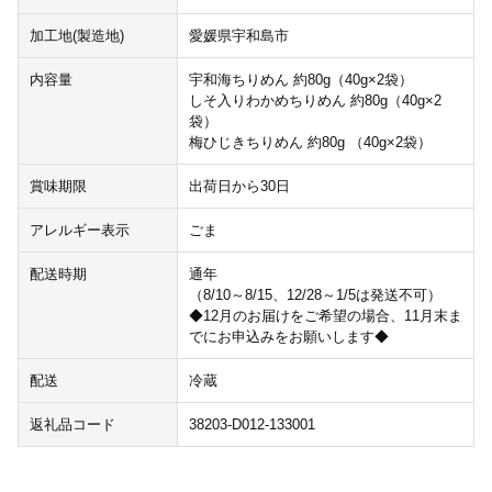
加工地(製造地)
愛媛県宇和島市
内容量
宇和海ちりめん 約80g（40g×2袋）
しそ入りわかめちりめん 約80g（40g×2
袋）
梅ひじきちりめん 約80g （40g×2袋）
賞味期限
出荷日から30日
アレルギー表示
ごま
配送時期
通年
（8/10～8/15、12/28～1/5は発送不可）
◆12月のお届けをご希望の場合、11月末ま
でにお申込みをお願いします◆
配送
冷蔵
返礼品コード
38203-D012-133001