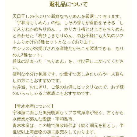
返礼品について
天日干しの小ぶりで新鮮なちりめんを厳選しております。
「宇和海ちりめん」の他、しその香りが食欲をそそる「し
そ入りわかめちりめん」、カリカリ梅とひじきをちりめん
と合わせた「梅ひじきちりめん」のお子様にも人気のソフ
トふりかけの3種セットとなっております。
生シラスが水揚げされる産地だからこそ製造できる、ちり
めん3種セット。
旨味の詰まった「ちりめん」を、ぜひ召し上がってくださ
い。
便利な小分け包装です。少量ずつ楽しみたい方や一人暮ら
しの方にもおすすめです。
お弁当、おにぎり、ご飯のお供にピッタリなので、お子様
のいらっしゃるご家庭にもおすすめです。
【青木水産について】
宇和海に面した風光明媚なリアス式海岸が続く、古くから
水産業が盛んな愛媛・宇和島市。
青木水産は、この地で藩政時代より続く綱元を祖とし、半
世紀以上海産物の加工販売をしております。