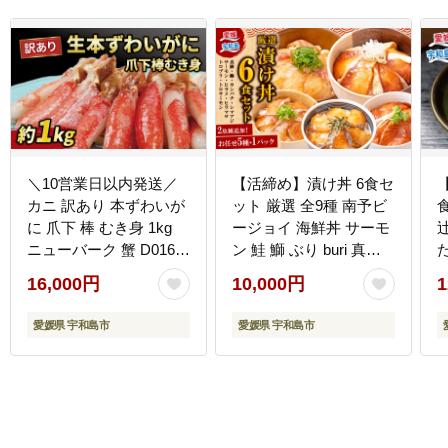
＼10営業日以内発送／
【活締め】漬け丼 6食セ
カニ 訳あり 本ずわいが
ット 厳選 全9種 南予ビ
に 爪下 棒 むき身 1kg
ージョイ 海鮮丼 サーモ
ニューバーク 蟹 D016-
ン 鮭 鰤 ぶり buri 真鯛
た
116004
たい タイ カンパチ シマ
D
16,000円
10,000円
1
アジ 縞鯵ヒラメ ヒラマ
サ D010-150005
愛媛県 宇和島市
愛媛県 宇和島市