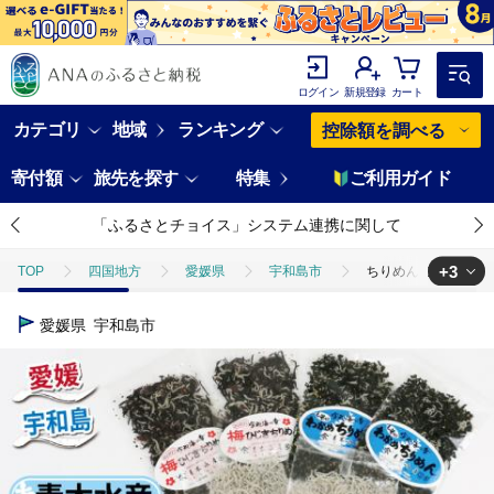
ログイン
新規登録
カート
カテゴリ
地域
ランキング
控除額を調べる
寄付額
旅先を探す
特集
ご利用ガイド
「ふるさとチョイス」システム連携に関して
+3
TOP
四国地方
愛媛県
宇和島市
ちりめんじゃこ ちりめ
TOP
魚介類
ちりめんじゃこ ちりめん 3種 セット 計6袋 しそ 入り
愛媛県
宇和島市
TOP
魚介類
干物
ちりめんじゃこ ちりめん 3種 セット 計6袋
TOP
魚介類
干物
ほかの干物
ちりめんじゃこ ちりめん 