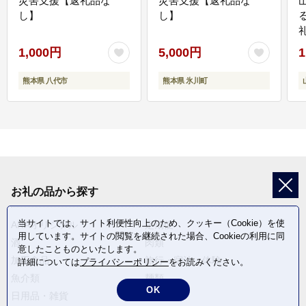
災害支援【返礼品な
災害支援【返礼品な
し】
し】
1,000円
5,000円
1
熊本県 八代市
熊本県 氷川町
お礼の品から探す
当サイトでは、サイト利便性向上のため、クッキー（Cookie）を使
ANAオリジナル
定期便
用しています。サイトの閲覧を継続された場合、Cookieの利用に同
酒
肉類
意したことものといたします。
加工食品
旅行・宿泊・体験
詳細については
プライバシーポリシー
をお読みください。
魚介類
麺類
OK
日用品・雑貨
野菜