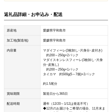
返礼品詳細・お申込み・配送
原産地
愛媛県宇和島市
加工地(製造地)
愛媛県宇和島市
内容量
マダイフィーレ(3枚卸し･片身分･皮付き)
約200～250g×2パック
マダイスキンレスフィーレ(3枚卸し･片身
分･皮無し)
約200～250g×1パック
タイカマ 約500g(5～7個)×2パック
約1.5尾分
賞味期限
製造日から365日
配送時期
通年（12/20～1/12は発送不可）
◆12月のお届けをご希望の場合、11月末ま