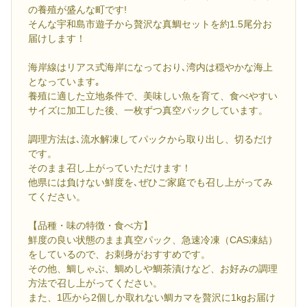
の養殖が盛んな町です!
そんな宇和島市遊子から贅沢な真鯛セットを約1.5尾分お
届けします！
海岸線はリアス式海岸になっており､湾内は穏やかな海上
となっています｡
養殖に適した立地条件で、美味しい魚を育て、食べやすい
サイズに加工した後、一枚ずつ真空パックしています。
調理方法は､流水解凍してパックから取り出し、切るだけ
です。
そのまま召し上がっていただけます！
他県には負けない鮮度を､ぜひご家庭でも召し上がってみ
てください。
【品種・味の特徴・食べ方】
鮮度の良い状態のまま真空パック、急速冷凍（CAS凍結）
をしているので、お刺身がおすすめです。
その他、鯛しゃぶ、鯛めしや鯛茶漬けなど、お好みの調理
方法で召し上がってください。
また、1匹から2個しか取れない鯛カマを贅沢に1kgお届け