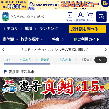
ログイン
新規登録
カート
カテゴリ
地域
ランキング
控除額を調べる
寄付額
旅先を探す
特集
ご利用ガイド
「ふるさとチョイス」システム連携に関して
+5
TOP
四国地方
愛媛県
宇和島市
【愛媛県宇和島市産】真鯛
TOP
魚介類
干物
【愛媛県宇和島市産】真鯛 セット 計 1.5kg 
愛媛県
宇和島市
TOP
魚介類
干物
ほかの干物
【愛媛県宇和島市産】真鯛 セ
TOP
魚介類
鮮魚
【愛媛県宇和島市産】真鯛 セット 計 1.5kg 
TOP
魚介類
鮮魚
刺身
【愛媛県宇和島市産】真鯛 セット 計
TOP
魚介類
鮮魚
ほかの鮮魚
【愛媛県宇和島市産】真鯛 セ