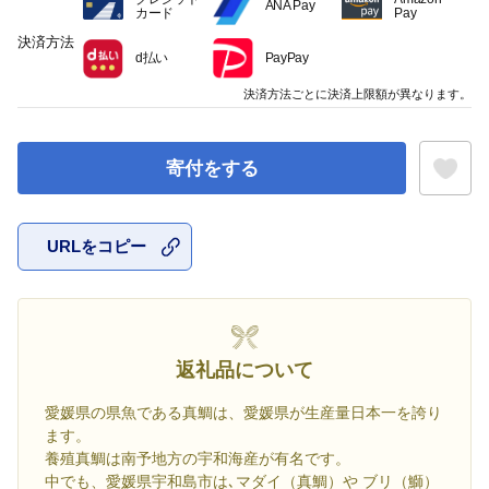
ANA Pay
カード
Pay
決済方法
d払い
PayPay
決済方法ごとに決済上限額が異なります。
寄付をする
URLをコピー
お気に入
返礼品について
愛媛県の県魚である真鯛は、愛媛県が生産量日本一を誇り
ます。
養殖真鯛は南予地方の宇和海産が有名です。
中でも、愛媛県宇和島市は､マダイ（真鯛）や ブリ（鰤）