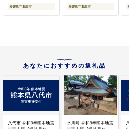
サ D010-150005
愛媛県 宇和島市
愛媛県 宇和島市
J
あなたにおすすめの返礼品
八代市 令和8年熊本地震
氷川町 令和8年熊本地震