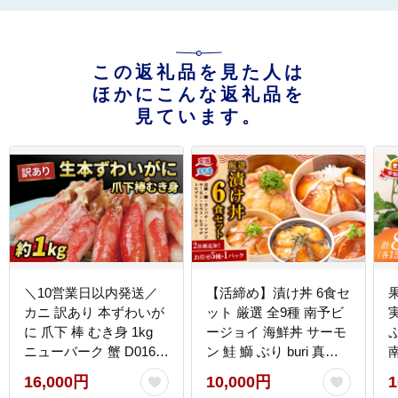
この返礼品を見た人は
ほかにこんな返礼品を
見ています。
＼10営業日以内発送／
【活締め】漬け丼 6食セ
カニ 訳あり 本ずわいが
ット 厳選 全9種 南予ビ
に 爪下 棒 むき身 1kg
ージョイ 海鮮丼 サーモ
ぷ
ニューバーク 蟹 D016-
ン 鮭 鰤 ぶり buri 真鯛
116004
たい タイ カンパチ シマ
16,000円
10,000円
1
アジ 縞鯵ヒラメ ヒラマ