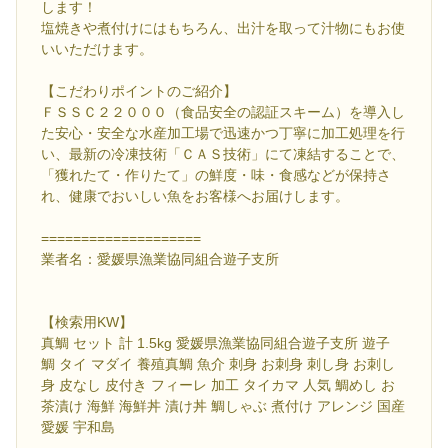
します！
塩焼きや煮付けにはもちろん、出汁を取って汁物にもお使
いいただけます。
【こだわりポイントのご紹介】
ＦＳＳＣ２２０００（食品安全の認証スキーム）を導入し
た安心・安全な水産加工場で迅速かつ丁寧に加工処理を行
い、最新の冷凍技術「ＣＡＳ技術」にて凍結することで、
「獲れたて・作りたて」の鮮度・味・食感などが保持さ
れ、健康でおいしい魚をお客様へお届けします。
====================
業者名：愛媛県漁業協同組合遊子支所
【検索用KW】
真鯛 セット 計 1.5kg 愛媛県漁業協同組合遊子支所 遊子
鯛 タイ マダイ 養殖真鯛 魚介 刺身 お刺身 刺し身 お刺し
身 皮なし 皮付き フィーレ 加工 タイカマ 人気 鯛めし お
茶漬け 海鮮 海鮮丼 漬け丼 鯛しゃぶ 煮付け アレンジ 国産
愛媛 宇和島